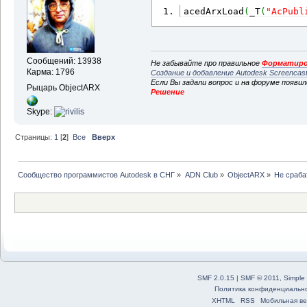
acedArxLoad
(
_T
(
"AcPubl
Сообщений: 13938
Не забывайте про правильное
Форматиро
Карма: 1796
Создание и добавление Autodesk Screencas
Если Вы задали вопрос и на форуме появи
Рыцарь ObjectARX
Решение
Skype:
Страницы:
1
[
2
]
Все
Вверх
Сообщество программистов Autodesk в СНГ
»
ADN Club
»
ObjectARX
»
Не сраб
SMF 2.0.15
|
SMF © 2011
,
Simple
Политика конфиденциальн
XHTML
RSS
Мобильная ве