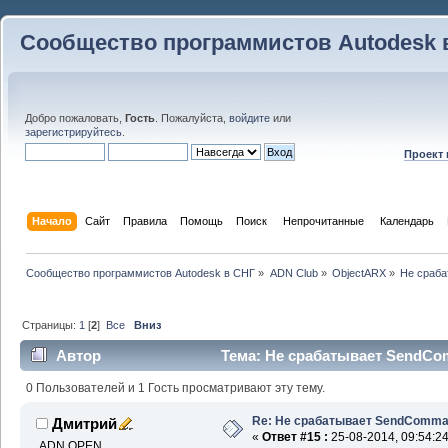
Сообщество программистов Autodesk 
Добро пожаловать,
Гость
. Пожалуйста,
войдите
или
зарегистрируйтесь
.
Проект
Начало
Сайт
Правила
Помощь
Поиск
 Непрочитанные 
Календарь
Сообщество программистов Autodesk в СНГ
»
ADN Club
»
ObjectARX
»
Не сраб
Страницы:
1
[
2
]
Все
Вниз
Автор
Тема: Не срабатывает SendCo
0 Пользователей и 1 Гость просматривают эту тему.
Re: Не срабатывает SendComm
Дмитрий
«
Ответ #15 :
25-08-2014, 09:54:24
ADN OPEN