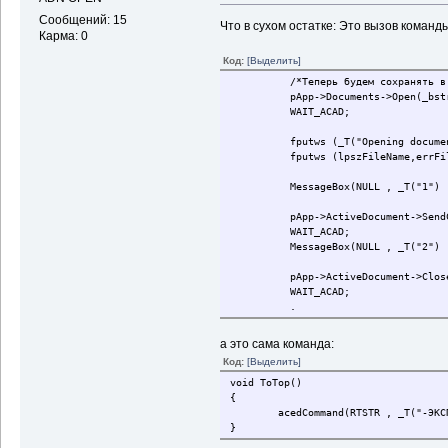
Сообщений: 15
Что в сухом остатке: Это вызов коман
Карма: 0
Код:
[Выделить]
/*Теперь будем сохранять в 
pApp->Documents->Open(_bstr
WAIT_ACAD;
fputws (_T("Opening documen
fputws (lpszFileName,errFi
MessageBox(NULL , _T("1") ,
pApp->ActiveDocument->SendC
WAIT_ACAD;
MessageBox(NULL , _T("2") ,
pApp->ActiveDocument->Clos
WAIT_ACAD;
.
.
.
а это сама команда:
Код:
[Выделить]
void ToTop()
{
acedCommand(RTSTR , _T("-ЭКСПОРТ"
}