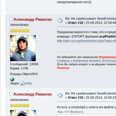
предупреждения нет(((
Re: Не срабатывает SendComm
Александр Ривилис
«
Ответ #18 :
25-08-2014, 15:58:48
Administrator
Предлагаю вернутся к тому, что я пред
команды -EXPORT функцию
acplPublis
http://adn-cis.org/forum/index.php?top
Не забывайте про правильное
Форматиро
Создание и добавление Autodesk Screencas
Сообщений: 13938
Если Вы задали вопрос и на форуме появи
Решение
Карма: 1796
Рыцарь ObjectARX
Skype:
Re: Не срабатывает SendComm
Александр Ривилис
«
Ответ #19 :
25-08-2014, 16:00:23
Administrator
Кстати, а попробуй у себя в arx-файле 
Код - C++
[Выбрать]