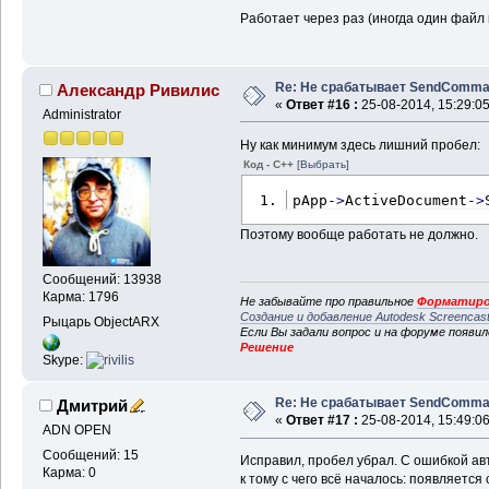
Работает через раз (иногда один файл к
Re: Не срабатывает SendComm
Александр Ривилис
«
Ответ #16 :
25-08-2014, 15:29:05
Administrator
Ну как минимум здесь лишний пробел:
Код - C++
[Выбрать]
pApp
-
>
ActiveDocument
-
>
Поэтому вообще работать не должно.
Сообщений: 13938
Карма: 1796
Не забывайте про правильное
Форматиро
Создание и добавление Autodesk Screencas
Рыцарь ObjectARX
Если Вы задали вопрос и на форуме появи
Решение
Skype:
Re: Не срабатывает SendComm
Дмитрий
«
Ответ #17 :
25-08-2014, 15:49:06
ADN OPEN
Сообщений: 15
Исправил, пробел убрал. С ошибкой авт
Карма: 0
к тому с чего всё началось: появляетс