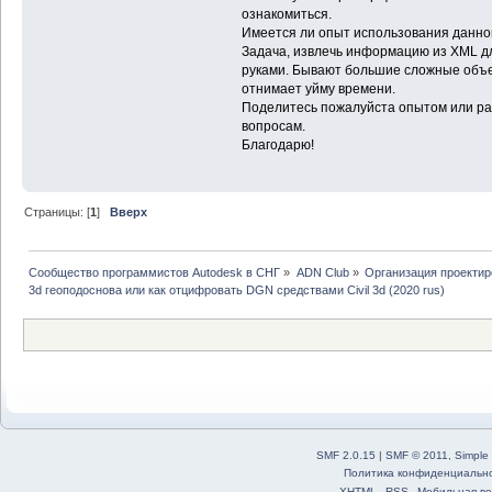
ознакомиться.
Имеется ли опыт использования данного
Задача, извлечь информацию из XML д
руками. Бывают большие сложные объек
отнимает уйму времени.
Поделитесь пожалуйста опытом или р
вопросам.
Благодарю!
Страницы: [
1
]
Вверх
Сообщество программистов Autodesk в СНГ
»
ADN Club
»
Организация проекти
3d геоподоснова или как отцифровать DGN средствами Civil 3d (2020 rus)
SMF 2.0.15
|
SMF © 2011
,
Simple
Политика конфиденциальн
XHTML
RSS
Мобильная ве