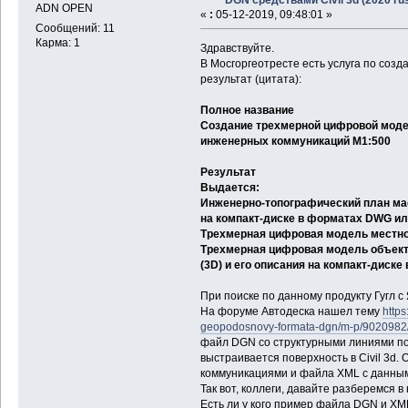
ADN OPEN
«
:
05-12-2019, 09:48:01 »
Сообщений: 11
Карма: 1
Здравствуйте.
В Мосгоргеотресте есть услуга по соз
результат (цитата):
Полное название
Создание трехмерной цифровой моде
инженерных коммуникаций М1:500
Результат
Выдается:
Инженерно-топографический план мас
на компакт-диске в форматах DWG и
Трехмерная цифровая модель местнос
Трехмерная цифровая модель объек
(3D) и его описания на компакт-диск
При поиске по данному продукту Гугл
На форуме Автодеска нашел тему
https
geopodosnovy-formata-dgn/m-p/9020982/
файл DGN со структурными линиями по
выстраивается поверхность в Civil 3d. 
коммуникациями и файла XML с данным
Так вот, коллеги, давайте разберемся в
Есть ли у кого пример файла DGN и X