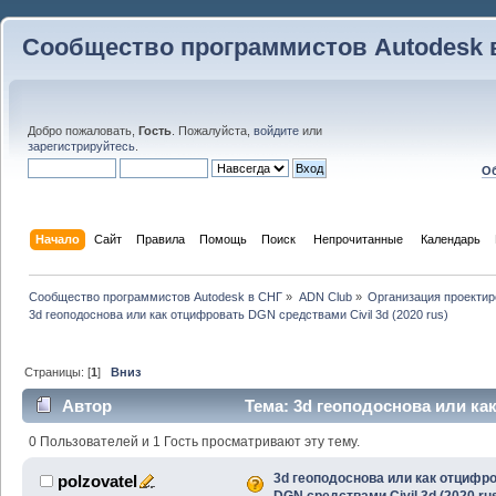
Сообщество программистов Autodesk 
Добро пожаловать,
Гость
. Пожалуйста,
войдите
или
зарегистрируйтесь
.
Об
Начало
Сайт
Правила
Помощь
Поиск
 Непрочитанные 
Календарь
Сообщество программистов Autodesk в СНГ
»
ADN Club
»
Организация проекти
3d геоподоснова или как отцифровать DGN средствами Civil 3d (2020 rus)
Страницы: [
1
]
Вниз
Автор
Тема: 3d геоподоснова или ка
3d (2020 rus) (Прочитано 11847 раз)
0 Пользователей и 1 Гость просматривают эту тему.
3d геоподоснова или как отцифр
polzovatel
DGN средствами Civil 3d (2020 ru