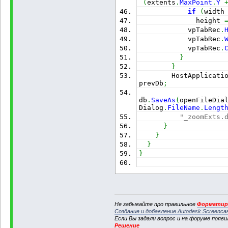
(
extents
.
MaxPoint
.
Y
if
(
width
              height 
            vpTabRec
.
            vpTabRec
.
            vpTabRec
.
}
}
        HostApplicati
prevDb
;
db
.
SaveAs
(
openFileDia
Dialog
.
FileName
.
Lengt
"_zoomExts.
}
}
}
}
Не забывайте про правильное
Форматиро
Создание и добавление Autodesk Screenca
Если Вы задали вопрос и на форуме появ
Решение