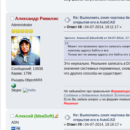
Re: Выполнить zoom чертежа бе
Александр Ривилис
открытия его в AutoCAD
Administrator
«
Ответ #8 :
04-07-2014, 19:11:17 »
Цитата: Алексей (IdeaSoft) от 04-07-2014, 17
Может это возможно просто записать напря
нужному адресу байты и все.
Только вот по какому адресу эти байты кт
Это нереально. Реальнее записать в 
значения системных переменных, снов
Сообщений: 13938
что другого способа не существует.
Карма: 1796
Рыцарь ObjectARX
Skype:
Не забывайте про правильное
Форматиро
Создание и добавление Autodesk Screencas
Если Вы задали вопрос и на форуме появи
Решение
Re: Выполнить zoom чертежа бе
Алексей (IdeaSoft)
открытия его в AutoCAD
ADN
«
Ответ #9 :
04-07-2014, 19:16:17 »