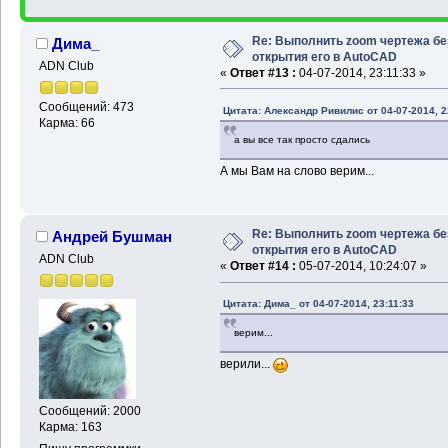
Re: Выполнить zoom чертежа бе
Дима_
открытия его в AutoCAD
ADN Club
«
Ответ #13 :
04-07-2014, 23:11:33 »
Сообщений: 473
Цитата: Александр Ривилис от 04-07-2014, 2
Карма: 66
а вы все так просто сдались
А мы Вам на слово верим...
Re: Выполнить zoom чертежа бе
Андрей Бушман
открытия его в AutoCAD
ADN Club
«
Ответ #14 :
05-07-2014, 10:24:07 »
Цитата: Дима_ от 04-07-2014, 23:11:33
верим...
верили...
Сообщений: 2000
Карма: 163