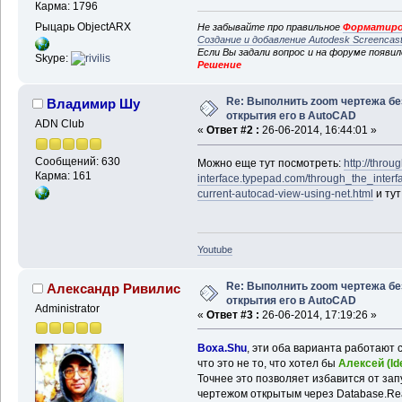
Карма: 1796
Рыцарь ObjectARX
Не забывайте про правильное
Форматиро
Создание и добавление Autodesk Screencas
Если Вы задали вопрос и на форуме появи
Skype:
Решение
Re: Выполнить zoom чертежа бе
Владимир Шу
открытия его в AutoCAD
ADN Club
«
Ответ #2 :
26-06-2014, 16:44:01 »
Сообщений: 630
Можно еще тут посмотреть:
http://throu
Карма: 161
interface.typepad.com/through_the_interf
current-autocad-view-using-net.html
и ту
Youtube
Re: Выполнить zoom чертежа бе
Александр Ривилис
открытия его в AutoCAD
Administrator
«
Ответ #3 :
26-06-2014, 17:19:26 »
Boxa.Shu
, эти оба варианта работают 
что это не то, что хотел бы
Алексей (Id
Точнее это позволяет избавится от зап
чертежом открытым через Database.Re