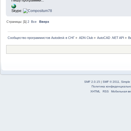
Пишу программки...
Skype:
Страницы: [
1
]
2
Все
Вверх
Сообщество программистов Autodesk в СНГ
»
ADN Club
»
AutoCAD .NET API
»
В
SMF 2.0.15
|
SMF © 2011
,
Simple
Политика конфиденциальн
XHTML
RSS
Мобильная ве