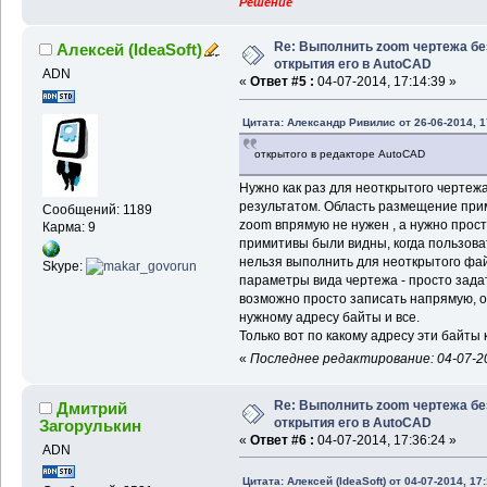
Решение
Re: Выполнить zoom чертежа бе
Алексей (IdeaSoft)
открытия его в AutoCAD
ADN
«
Ответ #5 :
04-07-2014, 17:14:39 »
Цитата: Александр Ривилис от 26-06-2014, 1
открытого в редакторе AutoCAD
Нужно как раз для неоткрытого чертеж
результатом. Область размещение прим
Сообщений: 1189
zoоm впрямую не нужен , а нужно прост
Карма: 9
примитивы были видны, когда пользова
нельзя выполнить для неоткрытого фай
Skype:
параметры вида чертежа - просто зада
возможно просто записать напрямую, о
нужному адресу байты и все.
Только вот по какому адресу эти байты
«
Последнее редактирование: 04-07-201
Re: Выполнить zoom чертежа бе
Дмитрий
открытия его в AutoCAD
Загорулькин
«
Ответ #6 :
04-07-2014, 17:36:24 »
ADN
Цитата: Алексей (IdeaSoft) от 04-07-2014, 17