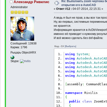
Re: Выполнить zoom чертежа б
Александр Ривилис
открытия его в AutoCAD
Administrator
«
Ответ #12 :
04-07-2014, 22:15:31 »
А ведь я был не прав, а вы все так пр
Ну, во-первых, системные переменны
не хранятся.
Информация хранится в AcDbViewportT
именно её приводит к нужному результ
И всё можно сделать без dxf-файла:
Сообщений: 13938
Код - C#
[Выбрать]
Карма: 1796
Рыцарь ObjectARX
using
System
;
using
Autodesk.AutoCA
Skype:
using
Autodesk.AutoCA
using
Autodesk.AutoCA
using
Autodesk.AutoCA
using
Autodesk.AutoCA
[
assembly
:
 CommandCla
namespace
 Rivilis
{
public
class
 ZoomEx
{