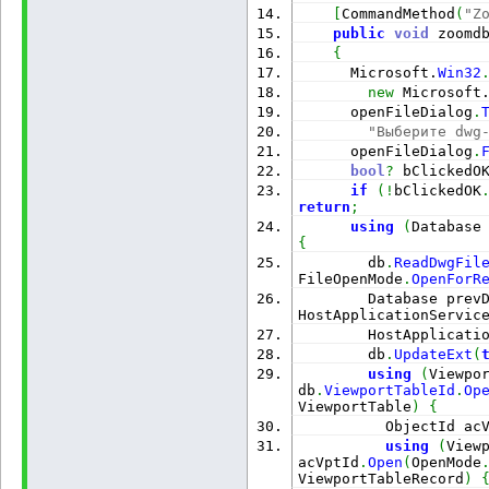
[
CommandMethod
(
"Z
public
void
 zoomd
{
Microsoft.
Win32
new
Microsoft
      openFileDialog
.
"Выберите dwg
      openFileDialog
.
bool
?
 bClickedO
if
(
!
bClickedOK
return
;
using
(
Database
{
        db
.
ReadDwgFil
FileOpenMode
.
OpenForR
        Database prev
HostApplicationServic
        HostApplicati
        db
.
UpdateExt
(
using
(
Viewpo
db
.
ViewportTableId
.
Op
ViewportTable
)
{
          ObjectId ac
using
(
View
acVptId
.
Open
(
OpenMode
ViewportTableRecord
)