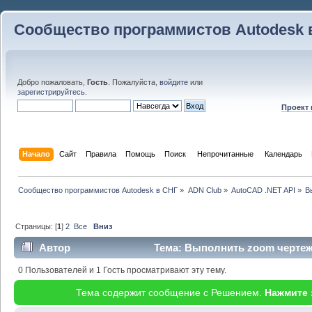
Сообщество программистов Autodesk 
Добро пожаловать,
Гость
. Пожалуйста,
войдите
или
зарегистрируйтесь
.
Проект
Начало
Сайт
Правила
Помощь
Поиск
 Непрочитанные 
Календарь
Сообщество программистов Autodesk в СНГ
»
ADN Club
»
AutoCAD .NET API
»
В
Страницы: [
1
]
2
Все
Вниз
Автор
Тема: Выполнить zoom чертеж
(Прочитано 46736 раз)
0 Пользователей и 1 Гость просматривают эту тему.
Тема содержит сообщение с Решением.
Нажмите 