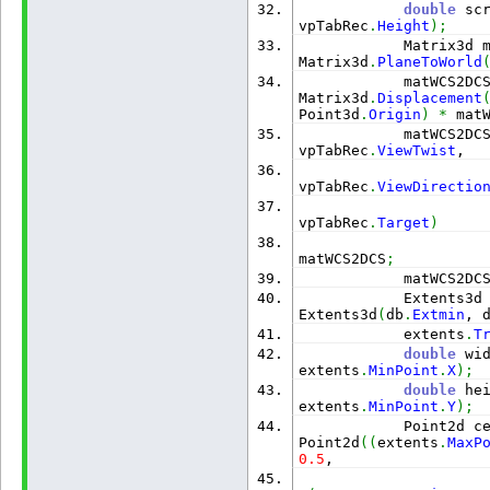
double
 sc
vpTabRec
.
Height
)
;
            Matrix3d 
Matrix3d
.
PlaneToWorld
            matWCS2DC
Matrix3d
.
Displacement
Point3d
.
Origin
)
*
 mat
            matWCS2DC
vpTabRec
.
ViewTwist
,
vpTabRec
.
ViewDirectio
vpTabRec
.
Target
)
matWCS2DCS
;
            matWCS2DC
            Extents3d
Extents3d
(
db
.
Extmin
, 
            extents
.
T
double
 wi
extents
.
MinPoint
.
X
)
;
double
 he
extents
.
MinPoint
.
Y
)
;
            Point2d c
Point2d
(
(
extents
.
MaxP
0.5
,