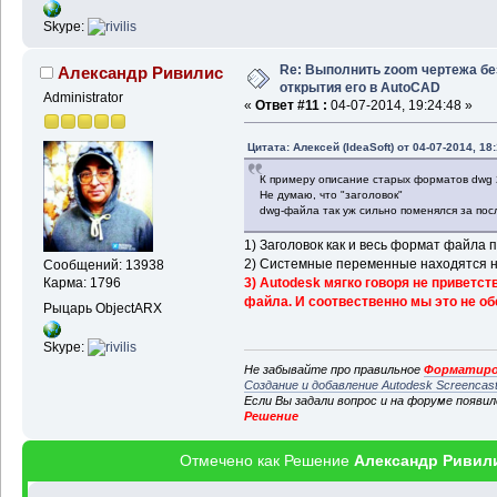
Skype:
Re: Выполнить zoom чертежа бе
Александр Ривилис
открытия его в AutoCAD
Administrator
«
Ответ #11 :
04-07-2014, 19:24:48 »
Цитата: Алексей (IdeaSoft) от 04-07-2014, 18
К примеру описание старых форматов dwg 2
Не думаю, что "заголовок"
dwg-файла так уж сильно поменялся за пос
1) Заголовок как и весь формат файла
2) Системные переменные находятся не
Сообщений: 13938
3) Autodesk мягко говоря не приветс
Карма: 1796
файла. И соотвественно мы это не об
Рыцарь ObjectARX
Skype:
Не забывайте про правильное
Форматиро
Создание и добавление Autodesk Screencas
Если Вы задали вопрос и на форуме появи
Решение
Отмечено как Решение
Александр Ривил