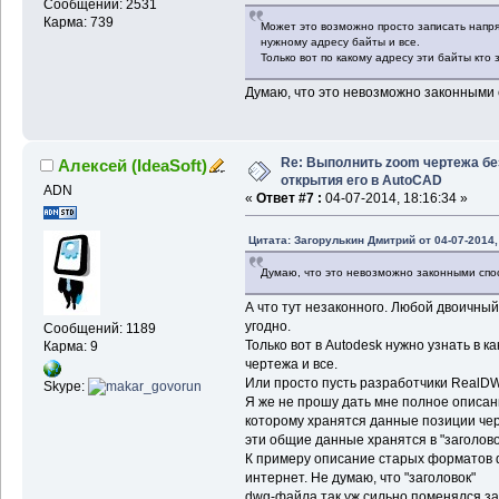
Сообщений: 2531
Карма: 739
Может это возможно просто записать напря
нужному адресу байты и все.
Только вот по какому адресу эти байты кт
Думаю, что это невозможно законными
Re: Выполнить zoom чертежа бе
Алексей (IdeaSoft)
открытия его в AutoCAD
ADN
«
Ответ #7 :
04-07-2014, 18:16:34 »
Цитата: Загорулькин Дмитрий от 04-07-2014,
Думаю, что это невозможно законными сп
А что тут незаконного. Любой двоичный
угодно.
Сообщений: 1189
Только вот в Autodesk нужно узнать в 
Карма: 9
чертежа и все.
Или просто пусть разработчики RealDW
Skype:
Я же не прошу дать мне полное описан
которому хранятся данные позиции че
эти общие данные хранятся в "заголов
К примеру описание старых форматов d
интернет. Не думаю, что "заголовок"
dwg-файла так уж сильно поменялся за