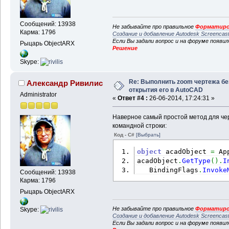
Сообщений: 13938
Не забывайте про правильное
Форматиро
Карма: 1796
Создание и добавление Autodesk Screencas
Если Вы задали вопрос и на форуме появи
Рыцарь ObjectARX
Решение
Skype:
Re: Выполнить zoom чертежа бе
Александр Ривилис
открытия его в AutoCAD
Administrator
«
Ответ #4 :
26-06-2014, 17:24:31 »
Наверное самый простой метод для чер
командной строки:
Код - C#
[Выбрать]
object
 acadObject 
=
 Ap
acadObject
.
GetType
(
)
.
I
   BindingFlags
.
Invoke
Сообщений: 13938
Карма: 1796
Рыцарь ObjectARX
Не забывайте про правильное
Форматиро
Skype:
Создание и добавление Autodesk Screencas
Если Вы задали вопрос и на форуме появи