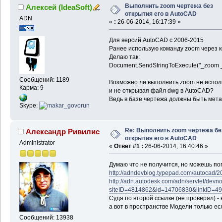
Выполнить zoom чертежа без
Алексей (IdeaSoft)
открытия его в AutoCAD
ADN
«
:
26-06-2014, 16:17:39 »
Для версий AutoCAD c 2006-2015
Ранее использую команду zoom через 
Делаю так:
Document.SendStringToExecute("_zoom _al
Сообщений: 1189
Возможно ли выполнить zoom не исполь
Карма: 9
и не открывая файл dwg в AutoCAD?
Ведь в базе чертежа должны быть мета
Skype:
Re: Выполнить zoom чертежа бе
Александр Ривилис
открытия его в AutoCAD
Administrator
«
Ответ #1 :
26-06-2014, 16:40:46 »
Думаю что не получится, но можешь по
http://adndevblog.typepad.com/autocad/2
http://adn.autodesk.com/adn/servlet/devn
siteID=4814862&id=14706830&linkID=4
Судя по второй ссылке (не проверял) -
а вот в пространстве Модели только ес
Сообщений: 13938