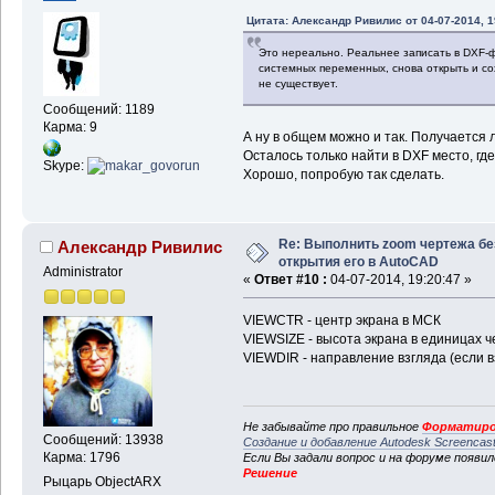
Цитата: Александр Ривилис от 04-07-2014, 1
Это нереально. Реальнее записать в DXF-
системных переменных, снова открыть и со
не существует.
Сообщений: 1189
Карма: 9
А ну в общем можно и так. Получается
Осталось только найти в DXF место, г
Skype:
Хорошо, попробую так сделать.
Re: Выполнить zoom чертежа бе
Александр Ривилис
открытия его в AutoCAD
Administrator
«
Ответ #10 :
04-07-2014, 19:20:47 »
VIEWCTR - центр экрана в МСК
VIEWSIZE - высота экрана в единицах ч
VIEWDIR - направление взгляда (если взг
Не забывайте про правильное
Форматиро
Сообщений: 13938
Создание и добавление Autodesk Screencas
Карма: 1796
Если Вы задали вопрос и на форуме появи
Решение
Рыцарь ObjectARX