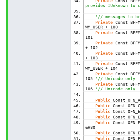
Private
 Const BFF
provides IUnknown to 
'// messages to b
Private
 Const BFF
WM_USER + 100
Private
 Const BFF
101
Private
 Const BFF
+ 102
Private
 Const BFF
+ 103
Private
 Const BFF
WM_USER + 104
Private
 Const BFF
105 
'// Unicode only
Private
 Const BFF
106 
'// Unicode only
Public
 Const OFN_
Public
 Const OFN_
Public
 Const OFN_
Public
 Const OFN_
Public
 Const OFN_
&H80
Public
 Const OFN_
Public
 Const OFN_