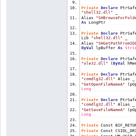
Private
Declare
 PtrSaf
"shell32.dll"
 _
Alias 
"SHBrowseForFold
As
 LongPtr
Private
Declare
 PtrSaf
Lib 
"shell32.dll"
 _
Alias 
"SHGetPathFromID
ByVal
 lpBuffer 
As
Stri
Private
Declare
 PtrSaf
"ole32.dll"
 (
ByVal
 hMe
Private
Declare
 PtrSaf
"comdlg32.dll"
 Alias _
"GetOpenFileNameA"
 (pO
Long
Private
Declare
 PtrSaf
"comdlg32.dll"
 Alias _
"GetSaveFileNameA"
 (pO
Long
Private
 Const BIF_RETU
Private
 Const CSIDL_DR