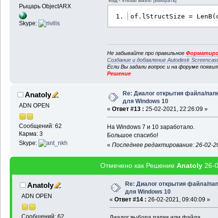
Код - Visual Basic
[Выбрать]
Рыцарь ObjectARX
of.lStructSize = LenB(
Skype:
Не забывайте про правильное
Форматиро
Создание и добавление Autodesk Screencas
Если Вы задали вопрос и на форуме появи
Решение
Re: Диалог открытия файла/пап
Anatoly
для Windows 10
ADN OPEN
«
Ответ #13 :
25-02-2021, 22:26:09 »
Сообщений: 62
На Windows 7 и 10 заработало.
Карма: 3
Большое спасибо!
Skype:
«
Последнее редактирование: 26-02-202
Отмечено как Решение
Anatoly
26-0
Re: Диалог открытия файла/па
Anatoly
для Windows 10
ADN OPEN
«
Ответ #14 :
26-02-2021, 09:40:09 »
Сообщений: 62
Диалог выбора папки или файла