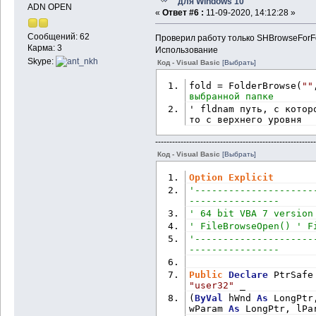
для Windows 10
ADN OPEN
«
Ответ #6 :
11-09-2020, 14:12:28 »
Сообщений: 62
Проверил работу только SHBrowseForFo
Карма: 3
Использование
Skype:
Код - Visual Basic
[Выбрать]
fold = FolderBrowse(
""
выбранной папке
' fldnam путь, с котор
то с верхнего уровня
---------------------------------------------------------
Код - Visual Basic
[Выбрать]
Option
Explicit
'---------------------
----------------
' 64 bit VBA 7 version
' FileBrowseOpen() ' F
'---------------------
----------------
Public
Declare
 PtrSafe
"user32"
 _
(
ByVal
 hWnd 
As
 LongPtr
wParam 
As
 LongPtr, lPa