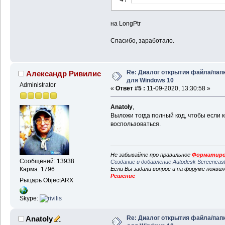
на LongPtr
Спасибо, заработало.
Re: Диалог открытия файла/пап
Александр Ривилис
для Windows 10
Administrator
«
Ответ #5 :
11-09-2020, 13:30:58 »
Anatoly
,
Выложи тогда полный код, чтобы если 
воспользоваться.
Не забывайте про правильное
Форматиро
Сообщений: 13938
Создание и добавление Autodesk Screencas
Карма: 1796
Если Вы задали вопрос и на форуме появи
Решение
Рыцарь ObjectARX
Skype:
Re: Диалог открытия файла/пап
Anatoly