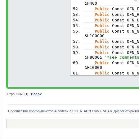
&H400
Public
 Const OFN_
Public
 Const OFN_
Public
 Const OFN_
Public
 Const OFN_
Public
 Const OFN_
&H100000
Public
 Const OFN_
Public
 Const OFN_
Public
 Const OFN_
&H8000& 
'*see comment
Public
 Const OFN_
&H10000
Public
 Const OFN_
Public
 Const OFN_
Public
 Const OFN_
Public
 Const OFN_
Страницы: [
1
]
Вверх
Public
 Const OFN_
Public
 Const OFN_
Public
 Const OFN_
Сообщество программистов Autodesk в СНГ
»
ADN Club
»
VBA
»
Диалог открыти
Public
 Const OFN_
Public
 Const OFN_
Public
 Const OFN_
Public
 Const OFS_