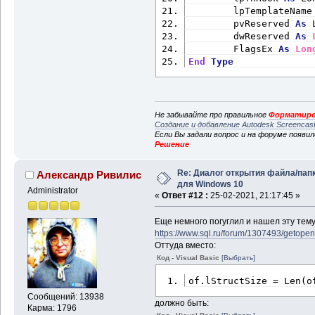
        lpTemplateName
        pvReserved 
As
 
        dwReserved 
As
        FlagsEx 
As
Lon
End
Type
Не забывайте про правильное
Форматиро
Создание и добавление Autodesk Screencas
Если Вы задали вопрос и на форуме появи
Решение
Re: Диалог открытия файла/пап
Александр Ривилис
для Windows 10
Administrator
«
Ответ #12 :
25-02-2021, 21:17:45 »
Еще немного погуглил и нашел эту тему
https://www.sql.ru/forum/1307493/getopen
Оттуда вместо:
Код - Visual Basic
[Выбрать]
of.lStructSize = Len(o
Сообщений: 13938
должно быть:
Карма: 1796