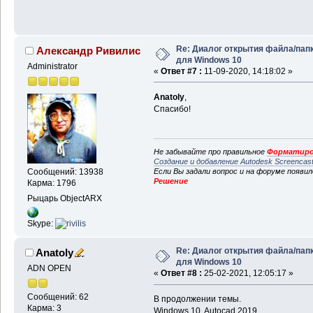
Public
 Const OFN_SHARE
Public
 Const OFN_SHOWH
Public
 Const OFN_ENABL
Public
 Const OFS_MAXPA
Re: Диалог открытия файла/пап
Александр Ривилис
для Windows 10
Administrator
Private
Type
 OPENFILEN
«
Ответ #7 :
11-09-2020, 14:18:02 »
lStructSize 
As
Long
hWndOwner 
As
 LongPtr
Anatoly
,
hInstance 
As
 LongPtr
Спасибо!
lpstrFilter 
As
String
lpstrCustomFilter 
As
S
nMaxCustFilter 
As
Long
Не забывайте про правильное
Форматиро
nFilterIndex 
As
Long
Создание и добавление Autodesk Screencas
lpstrFile 
As
String
Если Вы задали вопрос и на форуме появи
Сообщений: 13938
Решение
Карма: 1796
nMaxFile 
As
Long
lpstrFileTitle 
As
Stri
Рыцарь ObjectARX
nMaxFileTitle 
As
Long
lpstrInitialDir 
As
Str
Skype:
lpstrTitle 
As
String
flags 
As
Long
Re: Диалог открытия файла/пап
Anatoly
nFileOffset 
As
Integer
для Windows 10
ADN OPEN
nFileExtension 
As
Inte
«
Ответ #8 :
25-02-2021, 12:05:17 »
lpstrDefExt 
As
String
lCustData 
As
Long
Сообщений: 62
В продолжении темы.
Карма: 3
lpfnHook 
As
 LongPtr
Windows 10, Autocad 2019.