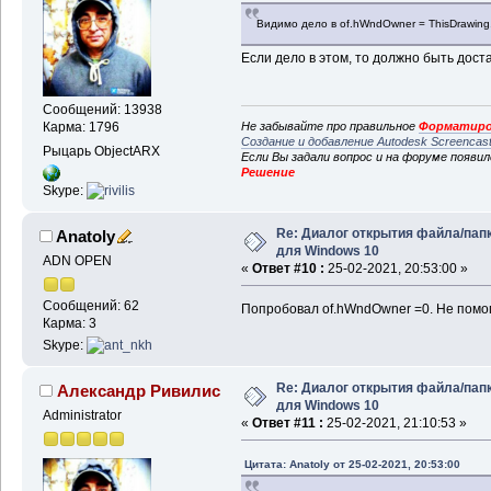
If
 ReturnPath <> 
""
Th
Видимо дело в of.hWndOwner = ThisDrawin
If
 Right$(ReturnPath, 
Если дело в этом, то должно быть дост
ReturnPath = ReturnPat
End
If
End
If
Сообщений: 13938
Не забывайте про правильное
Форматиро
Карма: 1796
Создание и добавление Autodesk Screencas
FolderBrowse = ReturnP
Рыцарь ObjectARX
Если Вы задали вопрос и на форуме появи
End
Function
Решение
Skype:
' typedef int (CALLBAC
uMsg, LPARAM lParam, L
Re: Диалог открытия файла/пап
Anatoly
Private
Function
 BFFCa
для Windows 10
ByVal
 uMsg 
As
 LongPtr,
ADN OPEN
«
Ответ #10 :
25-02-2021, 20:53:00 »
sData 
As
String
) 
As
 Lo
If
 uMsg = BFFM_INITIAL
Сообщений: 62
Попробовал of.hWndOwner =0. Не помог
SendMessageA hWnd, BFF
Карма: 3
sData
Skype:
End
If
End
Function
Re: Диалог открытия файла/пап
Александр Ривилис
для Windows 10
Private
Function
 PtrTo
Administrator
LongPtr) 
As
 LongPtr
«
Ответ #11 :
25-02-2021, 21:10:53 »
PtrToFunction = lFcnPt
End
Function
Цитата: Anatoly от 25-02-2021, 20:53:00