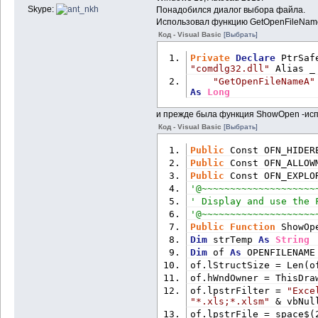
lpTemplateName 
As
Stri
Skype:
Понадобился диалог выбора файла.
End
Type
Использовал функцию GetOpenFileNam
Код - Visual Basic
[Выбрать]
Public
Type
 BROWSEINFO
Private
Declare
 PtrSaf
        hWndOwner 
As
 L
"comdlg32.dll"
 Alias _
        pidlRoot 
As
 Lo
"GetOpenFileNameA"
        pszDisplayName
As
Long
        lpszTitle 
As
S
        ulFlags 
As
Lon
и прежде была функция ShowOpen -исп
        lpfnCallback 
A
Код - Visual Basic
[Выбрать]
        lParam 
As
 Long
        iImage 
As
Long
Public
 Const OFN_HIDER
End
Type
Public
 Const OFN_ALLOW
Public
 Const OFN_EXPLO
'====== Folder Browser
'@~~~~~~~~~~~~~~~~~~~~
Public
Function
 Folder
' Display and use the 
String
, 
ByVal
 sInitFol
'@~~~~~~~~~~~~~~~~~~~~
Dim
 ReturnPath 
As
Stri
Public
Function
 ShowOp
Dim
 strTemp 
As
String
Dim
 b(MAX_PATH) 
As
Byt
Dim
 of 
As
 OPENFILENAME
Dim
 pItem 
As
 LongPtr
of.lStructSize = Len(o
Dim
 sFullPath 
As
Strin
of.hWndOwner = ThisDra
Dim
 bi 
As
 BROWSEINFO
of.lpstrFilter = 
"Exce
Dim
 ppidl 
As
Long
"*.xls;*.xlsm"
 & vbNul
of.lpstrFile = space$(