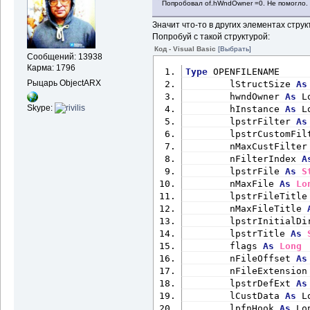
Попробовал of.hWndOwner =0. Не помогло.
Private
Function
 Corre
String
Значит что-то в других элементах стр
If
 Right$(sPath, 1) = 
Попробуй с такой структурой:
If
 Len(sPath) > 3 
Then
Код - Visual Basic
[Выбрать]
- 1) 
' Strip backslash
Сообщений: 13938
Else
Карма: 1796
Type
 OPENFILENAME
If
 Len(sPath) = 2 
Then
Рыцарь ObjectARX
        lStructSize 
As
backslash to root
        hwndOwner 
As
 L
End
If
Skype:
        hInstance 
As
 L
CorrectPath = sPath
        lpstrFilter 
As
End
Function
        lpstrCustomFil
        nMaxCustFilter
Public
Function
 Folder
        nFilterIndex 
A
String
) 
As
Boolean
        lpstrFile 
As
S
Dim
 att 
As
Long
        nMaxFile 
As
Lo
On
Error
Resume
Next
        lpstrFileTitle
att = GetAttr(sFolderN
        nMaxFileTitle 
If
 Err.Number = 0 
Then
        lpstrInitialDi
FolderExists = 
True
        lpstrTitle 
As
Else
        flags 
As
Long
Err.Clear
        nFileOffset 
As
FolderExists = 
False
        nFileExtension
End
If
        lpstrDefExt 
As
On
Error
GoTo
 0
        lCustData 
As
 L
End
Function
        lpfnHook 
As
 Lo