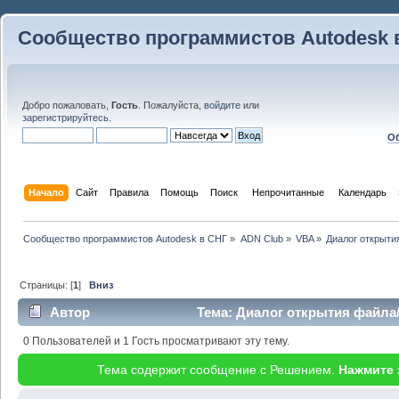
Сообщество программистов Autodesk 
Добро пожаловать,
Гость
. Пожалуйста,
войдите
или
зарегистрируйтесь
.
Об
Начало
Сайт
Правила
Помощь
Поиск
 Непрочитанные 
Календарь
Сообщество программистов Autodesk в СНГ
»
ADN Club
»
VBA
»
Диалог открыти
Страницы: [
1
]
Вниз
Автор
Тема: Диалог открытия файла
35233 раз)
0 Пользователей и 1 Гость просматривают эту тему.
Тема содержит сообщение с Решением.
Нажмите 