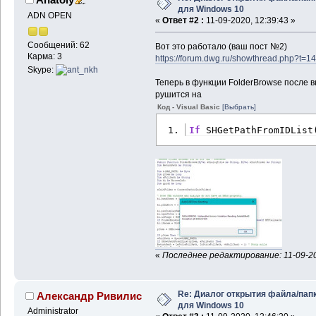
для Windows 10
ADN OPEN
«
Ответ #2 :
11-09-2020, 12:39:43 »
Сообщений: 62
Вот это работало (ваш пост №2)
Карма: 3
https://forum.dwg.ru/showthread.php?t=1
Skype:
Теперь в функции FolderBrowse после 
рушится на
Код - Visual Basic
[Выбрать]
If
 SHGetPathFromIDList
«
Последнее редактирование: 11-09-20
Re: Диалог открытия файла/пап
Александр Ривилис
для Windows 10
Administrator