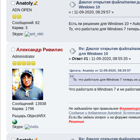
Диалог открытия файла/папки д
Anatoly
Windows 10
ADN OPEN
«
:
11-09-2020, 08:29:57 »
Сообщений: 62
Есть ли решение для Windows 10 + Aut
Карма: 3
То, что работало для Windows 7 теперь
Skype:
Re: Диалог открытия файла/пап
Александр Ривилис
для Windows 10
Administrator
«
Ответ #1 :
11-09-2020, 08:55:35 »
Цитата: Anatoly от 11-09-2020, 08:29:57
То, что работало для Windows 7 теперь не 
Что работало в Windows 7 и не работае
Сообщений: 13938
Не забывайте про правильное
Форматиро
Карма: 1796
Создание и добавление Autodesk Screencas
Рыцарь ObjectARX
Если Вы задали вопрос и на форуме появи
Решение
Skype:
Re: Диалог открытия файла/пап
Anatoly