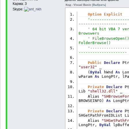
Карма: 3
Код - Visual Basic
[Выбрать]
Skype:
Option
Explicit
'----------------
---------------------
' 64 bit VBA 7 ver
Browswers
' FileBrowseOpen()
FolderBrowse()
'----------------
---------------------
Public
Declare
 Pt
"user32"
 _
    (
ByVal
 hWnd 
As
 Lo
wParam 
As
 LongPtr, lP
Private
Declare
 P
Lib 
"shell32.dll"
 _
    Alias 
"SHBrowseFo
BROWSEINFO) 
As
 LongPt
Private
Declare
 P
SHGetPathFromIDList L
    Alias 
"SHGetPathF
LongPtr, 
ByVal
 lpBuff