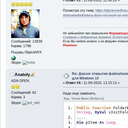
«
Ответ #3 :
11-09-2020, 12:46:20 »
Посмотри эту тему:
https://stackoverflo
shbrowseforfoldera-does-not-work-on-wi
Не забывайте про правильное
Форматиро
Создание и добавление Autodesk Screencas
Если Вы задали вопрос и на форуме появи
Сообщений: 13938
Решение
Карма: 1796
Рыцарь ObjectARX
Skype:
Re: Диалог открытия файла/пап
Anatoly
для Windows 10
ADN OPEN
«
Ответ #4 :
11-09-2020, 13:15:12 »
Сообщений: 62
Надо еще заменить
Карма: 3
Код - Visual Basic
[Выбрать]
Skype:
Public
Function
 Folder
String
, 
ByVal
 sInitFol
....
Dim
 pItem 
As
Long