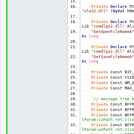
Private
Declare
 P
"ole32.dll"
 (
ByVal
 hM
Private
Declare
 P
Lib 
"comdlg32.dll"
 Al
"GetOpenFileNameA
As
Long
Private
Declare
 P
Lib 
"comdlg32.dll"
 Al
"GetSaveFileNameA
As
Long
Private
 Const BIF
Private
 Const CSI
Private
 Const WM_
Private
 Const MAX
'// message from 
Private
 Const BFF
Private
 Const BFF
Private
 Const BFF
lParam:szPath ret:1(c
Private
 Const BFF
lParam:wzPath ret:1(c