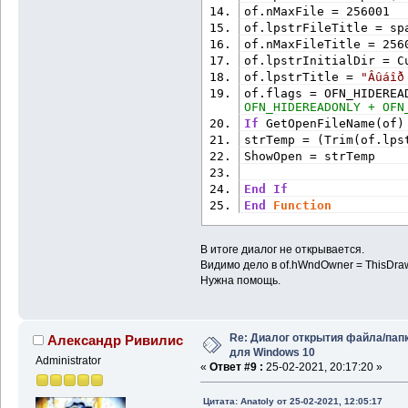
sInitFolder = CorrectP
of.nMaxFile = 256001
of.lpstrFileTitle = sp
' Note VBA windows and
of.nMaxFileTitle = 256
property.
of.lpstrInitialDir = C
bi.hWndOwner = 0 
'Wind
of.lpstrTitle = 
"Âûáîð
of.flags = OFN_HIDEREA
bi.pidlRoot = 0 
'ppidl
OFN_HIDEREADONLY + OFN
If
 GetOpenFileName(of)
bi.pszDisplayName = Va
strTemp = (Trim(of.lps
bi.lpszTitle = sDialog
ShowOpen = strTemp
bi.ulFlags = BIF_RETUR
If
 FolderExists(sInitF
End
If
PtrToFunction(AddressO
End
Function
bi.lParam = StrPtr(sIn
В итоге диалог не открывается.
pItem = SHBrowseForFol
Видимо дело в of.hWndOwner = ThisDra
Нужна помощь.
If
 pItem 
Then
' Succee
sFullPath = Space$(MAX
If
 SHGetPathFromIDList
ReturnPath = Left$(sFu
Re: Диалог открытия файла/пап
Александр Ривилис
vbNullChar) - 1) 
' Str
для Windows 10
Administrator
CoTaskMemFree pItem
«
Ответ #9 :
25-02-2021, 20:17:20 »
End
If
End
If
Цитата: Anatoly от 25-02-2021, 12:05:17