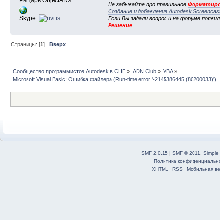
Рыцарь ObjectARX
Не забывайте про правильное
Форматиро
Создание и добавление Autodesk Screencas
Skype:
Если Вы задали вопрос и на форуме появи
Решение
Страницы: [
1
]
Вверх
Сообщество программистов Autodesk в СНГ
»
ADN Club
»
VBA
»
Microsoft Visual Basic: Ошибка файлера (Run-time error '-2145386445 (80200033)')
SMF 2.0.15
|
SMF © 2011
,
Simple
Политика конфиденциальн
XHTML
RSS
Мобильная ве