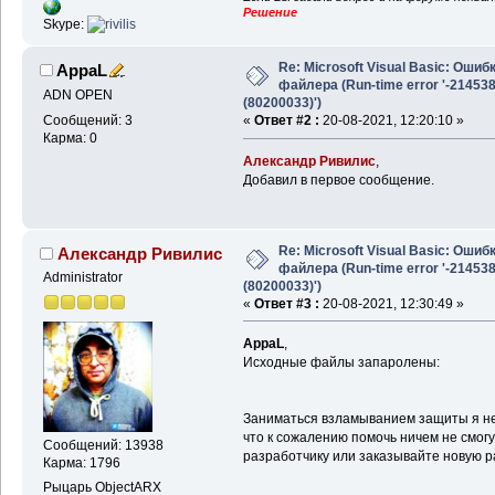
Решение
Skype:
Re: Microsoft Visual Basic: Ошиб
AppaL
файлера (Run-time error '-21453
ADN OPEN
(80200033)')
Сообщений: 3
«
Ответ #2 :
20-08-2021, 12:20:10 »
Карма: 0
Александр Ривилис
,
Добавил в первое сообщение.
Re: Microsoft Visual Basic: Ошиб
Александр Ривилис
файлера (Run-time error '-21453
Administrator
(80200033)')
«
Ответ #3 :
20-08-2021, 12:30:49 »
AppaL
,
Исходные файлы запаролены:
Заниматься взламыванием защиты я не 
что к сожалению помочь ничем не смогу
Сообщений: 13938
разработчику или заказывайте новую р
Карма: 1796
Рыцарь ObjectARX