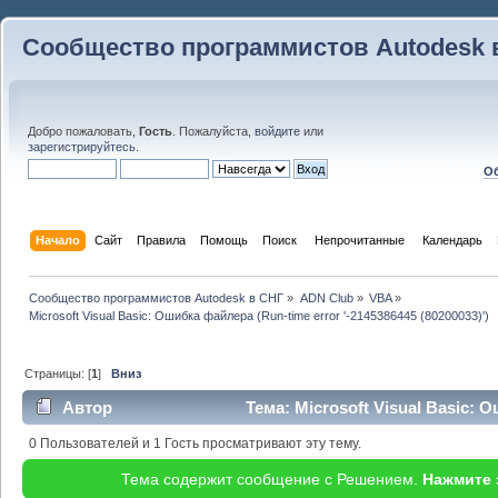
Сообщество программистов Autodesk 
Добро пожаловать,
Гость
. Пожалуйста,
войдите
или
зарегистрируйтесь
.
Об
Начало
Сайт
Правила
Помощь
Поиск
 Непрочитанные 
Календарь
Сообщество программистов Autodesk в СНГ
»
ADN Club
»
VBA
»
Microsoft Visual Basic: Ошибка файлера (Run-time error '-2145386445 (80200033)')
Страницы: [
1
]
Вниз
Автор
Тема: Microsoft Visual Basic: 
'-2145386445 (80200033)') (Прочитано 16473 раз)
0 Пользователей и 1 Гость просматривают эту тему.
Тема содержит сообщение с Решением.
Нажмите 