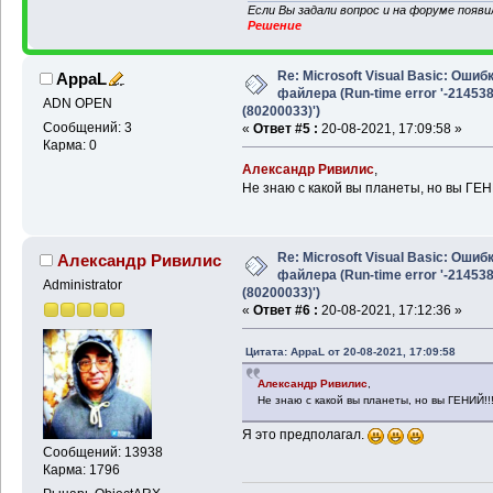
Если Вы задали вопрос и на форуме появ
Решение
Re: Microsoft Visual Basic: Ошиб
AppaL
файлера (Run-time error '-21453
ADN OPEN
(80200033)')
Сообщений: 3
«
Ответ #5 :
20-08-2021, 17:09:58 »
Карма: 0
Александр Ривилис
,
Не знаю с какой вы планеты, но вы ГЕН
Re: Microsoft Visual Basic: Ошиб
Александр Ривилис
файлера (Run-time error '-21453
Administrator
(80200033)')
«
Ответ #6 :
20-08-2021, 17:12:36 »
Цитата: AppaL от 20-08-2021, 17:09:58
Александр Ривилис
,
Не знаю с какой вы планеты, но вы ГЕНИЙ!!
Я это предполагал.
Сообщений: 13938
Карма: 1796