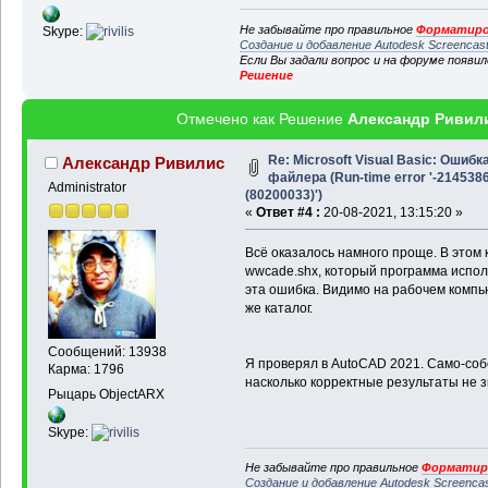
Не забывайте про правильное
Форматиро
Skype:
Создание и добавление Autodesk Screencas
Если Вы задали вопрос и на форуме появи
Решение
Отмечено как Решение
Александр Ривил
Re: Microsoft Visual Basic: Ошибк
Александр Ривилис
файлера (Run-time error '-214538
Administrator
(80200033)')
«
Ответ #4 :
20-08-2021, 13:15:20 »
Всё оказалось намного проще. В этом
wwcade.shx, который программа исполь
эта ошибка. Видимо на рабочем компью
же каталог.
Сообщений: 13938
Я проверял в AutoCAD 2021. Само-собо
Карма: 1796
насколько корректные результаты не з
Рыцарь ObjectARX
Skype:
Не забывайте про правильное
Форматиро
Создание и добавление Autodesk Screenca