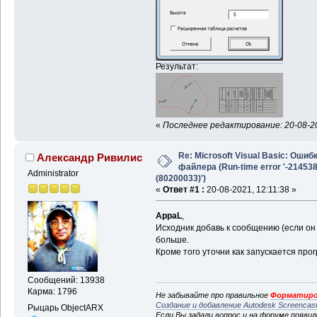
Результат:
«
Последнее редактирование: 20-08-20
Re: Microsoft Visual Basic: Ошиб
Александр Ривилис
файлера (Run-time error '-21453
Administrator
(80200033)')
«
Ответ #1 :
20-08-2021, 12:11:38 »
AppaL
,
Исходник добавь к сообщению (если он 
больше.
Кроме того уточни как запускается прог
Сообщений: 13938
Карма: 1796
Не забывайте про правильное
Форматиро
Создание и добавление Autodesk Screencas
Рыцарь ObjectARX
Если Вы задали вопрос и на форуме появи