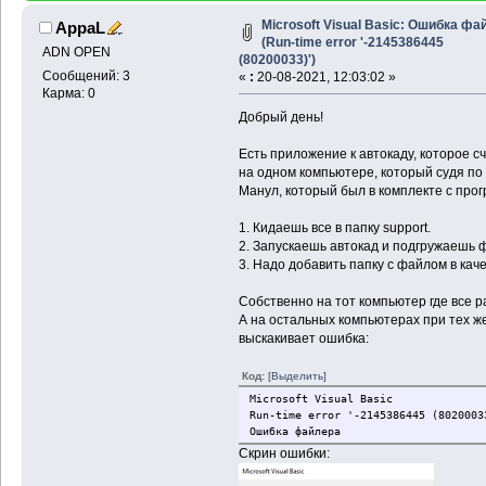
Microsoft Visual Basic: Ошибка фа
AppaL
(Run-time error '-2145386445
ADN OPEN
(80200033)')
Сообщений: 3
«
:
20-08-2021, 12:03:02 »
Карма: 0
Добрый день!
Есть приложение к автокаду, которое с
на одном компьютере, который судя по 
Манул, который был в комплекте с про
1. Кидаешь все в папку support.
2. Запускаешь автокад и подгружаешь ф
3. Надо добавить папку с файлом в кач
Собственно на тот компьютер где все ра
А на остальных компьютерах при тех же
выскакивает ошибка:
Код:
[Выделить]
Microsoft Visual Basic
Run-time error '-2145386445 (8020003
Ошибка файлера
Скрин ошибки: