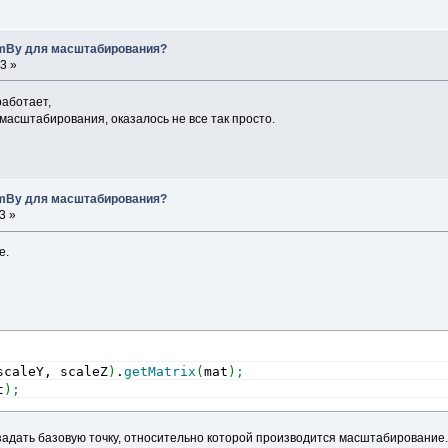
romBy для масштабирования?
3 »
 работает,
масштабирования, оказалось не все так просто.
romBy для масштабирования?
3 »
е.
scaleY, scaleZ
)
.
getMatrix
(
mat
)
;
t
)
;
задать базовую точку, относительно которой производится масштабирование