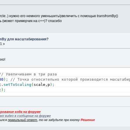
rcle..) нужно его немного уменьшить/увеличить с помощью transfromBy()
ь (может примерчик на с++)? спасибо
romBy для масштабирования?
1 »
но!
// Увеличиваем в три раза
30
)
;
// Точка относительно которой производится масштаби
t.
setToScaling
(
scale,p
)
;
t
)
;
рование кода на форуме
ast видео в сообщение на форуме
вился
правильный ответ
, то не забудьте про кнопку
Решение