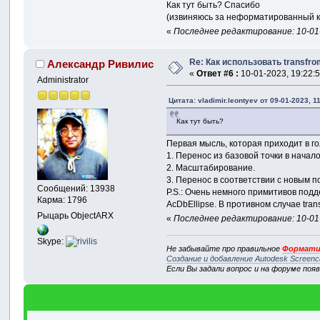
Как тут быть? Спасибо
(извиняюсь за неформатированный к
«
Последнее редактирование: 10-01-
Re: Как использовать transf
Александр Ривилис
«
Ответ #6 :
10-01-2023, 19:22:5
Administrator
Цитата: vladimir.leontyev от 09-01-2023, 1
Как тут быть?
Первая мысль, которая приходит в г
1. Перенос из базовой точки в начал
2. Масштабирование.
3. Перенос в соответствии с новым 
Сообщений: 13938
P.S.: Очень немного примитивов подд
Карма: 1796
AcDbEllipse. В противном случае tra
Рыцарь ObjectARX
«
Последнее редактирование: 10-01-
Skype:
Не забывайте про правильное
Формати
Создание и добавление Autodesk Screenc
Если Вы задали вопрос и на форуме поя