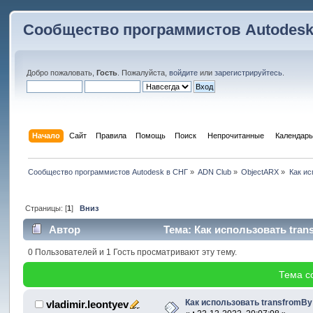
Сообщество программистов Autodesk
Добро пожаловать,
Гость
. Пожалуйста,
войдите
или
зарегистрируйтесь
.
Начало
Сайт
Правила
Помощь
Поиск
 Непрочитанные 
Календарь
Сообщество программистов Autodesk в СНГ
»
ADN Club
»
ObjectARX
»
Как ис
Страницы: [
1
]
Вниз
Автор
Тема: Как использовать tra
0 Пользователей и 1 Гость просматривают эту тему.
Тема с
Как использовать transfromB
vladimir.leontyev