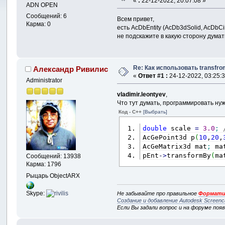
«
:
22-12-2022, 20:07:08 »
ADN OPEN
Сообщений: 6
Всем привет,
Карма: 0
есть AcDbEntity (AcDb3dSolid, AcDbCi
не подскажите в какую сторону думат
Re: Как использовать transf
Александр Ривилис
«
Ответ #1 :
24-12-2022, 03:25:3
Administrator
vladimir.leontyev
,
Что тут думать, программировать нуж
Код - C++
[Выбрать]
double
 scale 
=
3.0
;
AcGePoint3d p
(
10
,
20
,
AcGeMatrix3d mat
;
 ma
pEnt
-
>
transformBy
(
ma
Сообщений: 13938
Карма: 1796
Рыцарь ObjectARX
Skype:
Не забывайте про правильное
Формати
Создание и добавление Autodesk Screenc
Если Вы задали вопрос и на форуме поя