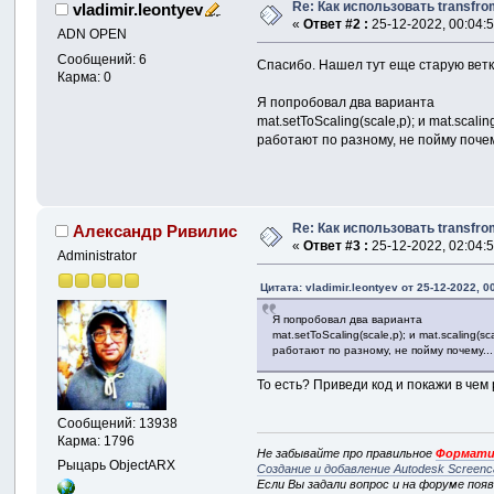
Re: Как использовать transf
vladimir.leontyev
«
Ответ #2 :
25-12-2022, 00:04:5
ADN OPEN
Сообщений: 6
Спасибо. Нашел тут еще старую вет
Карма: 0
Я попробовал два варианта
mat.setToScaling(scale,p); и mat.scaling
работают по разному, не пойму почем
Re: Как использовать transf
Александр Ривилис
«
Ответ #3 :
25-12-2022, 02:04:5
Administrator
Цитата: vladimir.leontyev от 25-12-2022, 0
Я попробовал два варианта
mat.setToScaling(scale,p); и mat.scaling(sca
работают по разному, не пойму почему...
То есть? Приведи код и покажи в чем
Сообщений: 13938
Карма: 1796
Не забывайте про правильное
Формати
Рыцарь ObjectARX
Создание и добавление Autodesk Screenc
Если Вы задали вопрос и на форуме поя