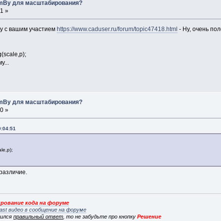
romBy для масштабирования?
1 »
ку с вашим участием
https://www.caduser.ru/forum/topic47418.html
- Ну, очень пол
(scale,p);
у...
romBy для масштабирования?
0 »
0:04:51
le,p);
 различие.
рование кода на форуме
ast видео в сообщение на форуме
вился
правильный ответ
, то не забудьте про кнопку
Решение