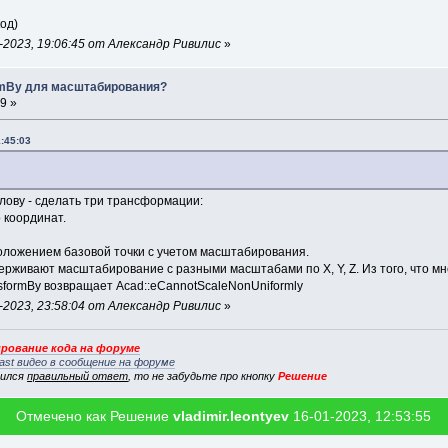
од)
2023, 19:06:45 от Александр Ривилис
»
romBy для масштабирования?
9 »
1:45:03
олову - сделать три трансформации:
о координат.
положением базовой точки с учетом масштабирования.
ерживают масштабирование с разными масштабами по X, Y, Z. Из того, что мн
nsformBy возвращает Acad::eCannotScaleNonUniformly
2023, 23:58:04 от Александр Ривилис
»
рование кода на форуме
ast видео в сообщение на форуме
вился
правильный ответ
, то не забудьте про кнопку
Решение
Отмечено как Решение
vladimir.leontyev
16-01-2023, 12:53:55