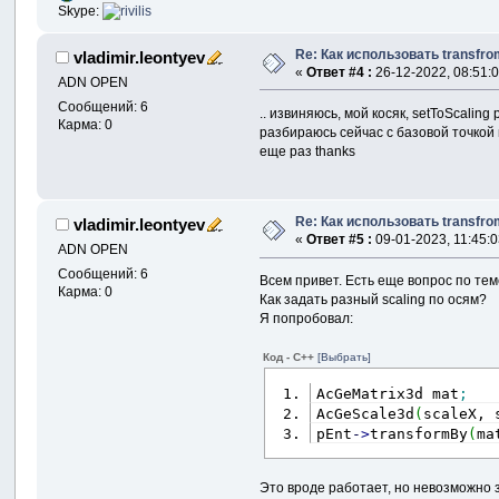
Skype:
Re: Как использовать transf
vladimir.leontyev
«
Ответ #4 :
26-12-2022, 08:51:0
ADN OPEN
Сообщений: 6
.. извиняюсь, мой косяк, setToScaling
Карма: 0
разбираюсь сейчас с базовой точкой 
еще раз thanks
Re: Как использовать transf
vladimir.leontyev
«
Ответ #5 :
09-01-2023, 11:45:0
ADN OPEN
Сообщений: 6
Всем привет. Есть еще вопрос по тем
Карма: 0
Как задать разный scaling по осям?
Я попробовал:
Код - C++
[Выбрать]
AcGeMatrix3d mat
;
AcGeScale3d
(
scaleX, 
pEnt
-
>
transformBy
(
ma
Это вроде работает, но невозможно 