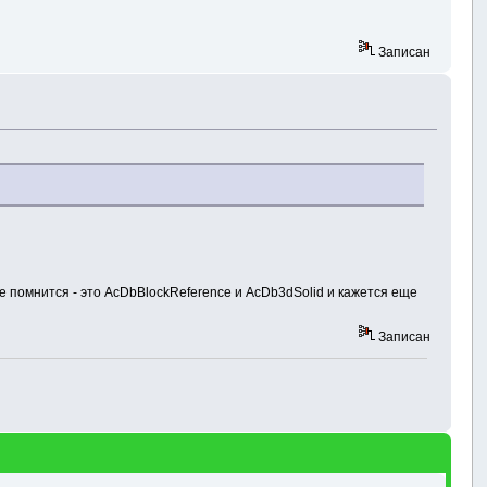
Записан
е помнится - это AcDbBlockReference и AcDb3dSolid и кажется еще
Записан