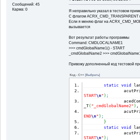
Сообщений: 45
Карма: 0
Я неправильно указал в тестовом при
С флагом ACRX_CMD_TRANSPARENT пр
Если я меняю флаг на ACRX_CMD_MO
вызывается
Вот результат работы программы
Command: CMDLOCALNAME1
>>> cmdGlobalName1() - START
_cmdGlobalName2 >>> cmdGlobalName1
Привожу дополненный код тестовой п
Код - C++
[Выбрать]
static
void
 la
                acutPr
START
\n
"
)
;
                acedCo
_T
(
"_cmdGlobalName2"
)
,
                acutPr
END
\n
"
)
;
}
static
void
 la
                acutPr
START
\n
"
)
;