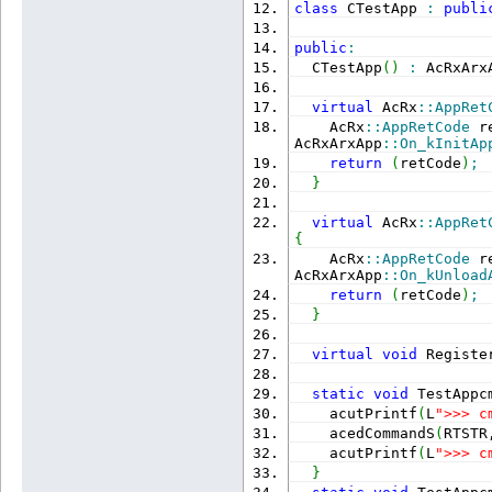
class
 CTestApp 
:
publi
public
:
  CTestApp
(
)
:
 AcRxArx
virtual
 AcRx
::
AppRet
    AcRx
::
AppRetCode
 r
AcRxArxApp
::
On_kInitAp
return
(
retCode
)
;
}
virtual
 AcRx
::
AppRet
{
    AcRx
::
AppRetCode
 r
AcRxArxApp
::
On_kUnload
return
(
retCode
)
;
}
virtual
void
 Registe
static
void
 TestAppc
    acutPrintf
(
L
">>> c
    acedCommandS
(
RTSTR
    acutPrintf
(
L
">>> c
}