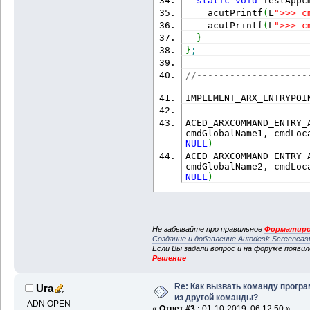
static
void
 TestAppc
    acutPrintf
(
L
">>> c
    acutPrintf
(
L
">>> c
}
}
;
//--------------------
----------------------
IMPLEMENT_ARX_ENTRYPOI
ACED_ARXCOMMAND_ENTRY_
NULL
)
ACED_ARXCOMMAND_ENTRY_
NULL
)
Не забывайте про правильное
Форматиро
Создание и добавление Autodesk Screencas
Если Вы задали вопрос и на форуме появи
Решение
Re: Как вызвать команду прогр
Ura
из другой команды?
ADN OPEN
«
Ответ #3 :
01-10-2019, 06:12:50 »