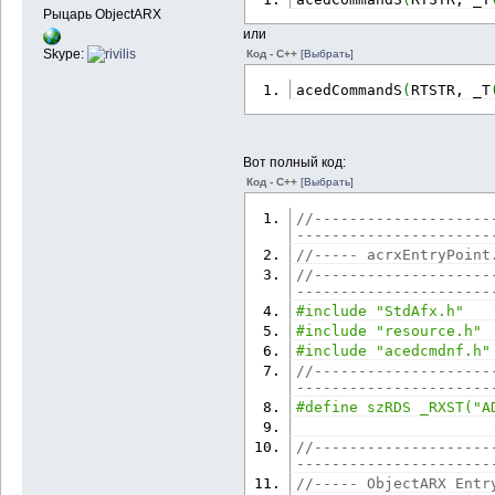
Рыцарь ObjectARX
или
Skype:
Код - C++
[Выбрать]
acedCommandS
(
RTSTR, _T
Вот полный код:
Код - C++
[Выбрать]
//--------------------
----------------------
//----- acrxEntryPoint
//--------------------
----------------------
#include "StdAfx.h"
#include "resource.h"
#include "acedcmdnf.h"
//--------------------
----------------------
#define szRDS _RXST("A
//--------------------
----------------------
//----- ObjectARX Entr