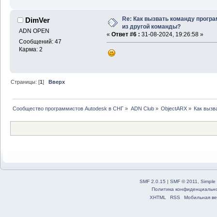
Re: Как вызвать команду прогр
DimVer
из другой команды?
ADN OPEN
«
Ответ #6 :
31-08-2024, 19:26:58 »
Сообщений: 47
Карма: 2
Страницы: [
1
]
Вверх
Сообщество программистов Autodesk в СНГ
»
ADN Club
»
ObjectARX
»
Как вызв
SMF 2.0.15
|
SMF © 2011
,
Simple
Политика конфиденциальн
XHTML
RSS
Мобильная ве