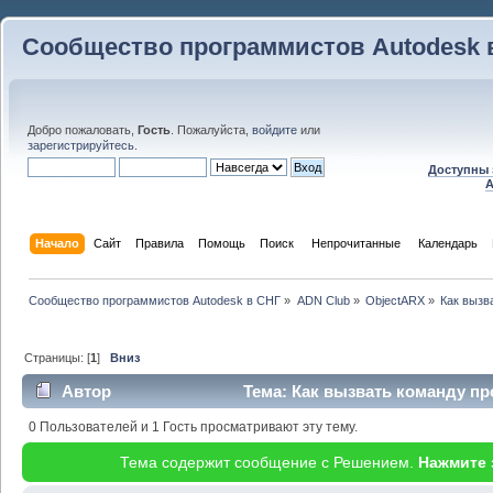
Сообщество программистов Autodesk 
Добро пожаловать,
Гость
. Пожалуйста,
войдите
или
зарегистрируйтесь
.
Доступны 
A
Начало
Сайт
Правила
Помощь
Поиск
 Непрочитанные 
Календарь
Сообщество программистов Autodesk в СНГ
»
ADN Club
»
ObjectARX
»
Как вызв
Страницы: [
1
]
Вниз
Автор
Тема: Как вызвать команду п
(Прочитано 43013 раз)
0 Пользователей и 1 Гость просматривают эту тему.
Тема содержит сообщение с Решением.
Нажмите 