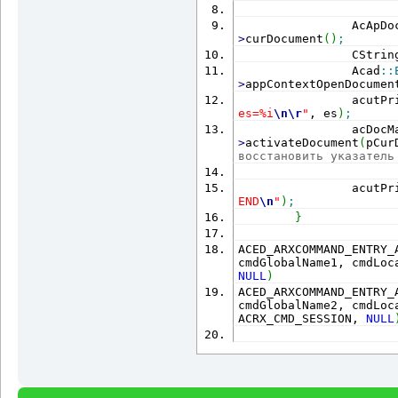
                AcApDo
>
curDocument
(
)
;
                CStrin
                Acad
::
>
appContextOpenDocumen
                acutPr
es=%i
\n
\r
"
, es
)
;
                acDocM
>
activateDocument
(
pCur
восстановить указатель
                acutPr
END
\n
"
)
;
}
ACED_ARXCOMMAND_ENTRY_
NULL
)
ACED_ARXCOMMAND_ENTRY_
cmdGlobalName2, cmdLoc
ACRX_CMD_SESSION, 
NULL