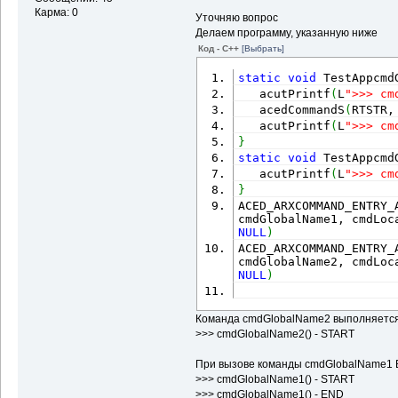
Карма: 0
Уточняю вопрос
Делаем программу, указанную ниже
Код - C++
[Выбрать]
static
void
 TestAppcmd
   acutPrintf
(
L
">>> cm
   acedCommandS
(
RTSTR,
   acutPrintf
(
L
">>> cm
}
static
void
 TestAppcmd
   acutPrintf
(
L
">>> cm
}
ACED_ARXCOMMAND_ENTRY_
NULL
)
ACED_ARXCOMMAND_ENTRY_
NULL
)
Команда cmdGlobalName2 выполняется
>>> cmdGlobalName2() - START
При вызове команды cmdGlobalName1 
>>> cmdGlobalName1() - START
>>> cmdGlobalName1() - END