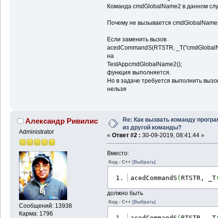
Команда cmdGlobalName2 в данном слу
Почему не вызывается cmdGlobalName2
Если заменить вызов
acedCommandS(RTSTR, _T("cmdGlobalNa
на
TestAppcmdGlobalName2();
функция выполняется.
Но в задаче требуется выполнить вызов
нельзя
Re: Как вызвать команду прогр
Александр Ривилис
из другой команды?
Administrator
«
Ответ #2 :
30-09-2019, 08:41:44 »
Вместо:
Код - C++
[Выбрать]
acedCommandS
(
RTSTR, _T
должно быть
Код - C++
[Выбрать]
Сообщений: 13938
Карма: 1796
acedCommandS
(
RTSTR, _T