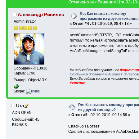
Отмечено как Решение
Ura
02-10-
Re: Как вызвать команду
Александр Ривилис
программно из другой команды
Administrator
«
Ответ #4 :
01-10-2019, 08:47:18 »
acedCommandS(RTSTR, _T("_cmdGlobalN
потому что нельзя использовать ace
в контексте приложения. Так что про
AcApDocManager::sendStringToExecute 
Сообщений: 13938
Не забывайте про правильное
Форматиро
Карма: 1796
Создание и добавление Autodesk Screenca
Если Вы задали вопрос и на форуме появ
Рыцарь ObjectARX
Решение
Skype:
Re: Как вызвать команду прогр
Ura
из другой команды?
ADN OPEN
«
Ответ #5 :
02-10-2019, 00:14:59 »
Сообщений: 45
Карма: 0
Спасибо за ответ
Сделал с использованием AcApDocMana