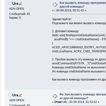
Как вызвать команду программн
Ura
другой команды?
ADN OPEN
«
:
30-09-2019, 00:51:42 »
Сообщений: 45
Карма: 0
Здравствуйте!
Подскажите как можно вызвать команду
1. Добавил команду
static void TestAppcmdGlobalName(void) 
acutPrintf(L">>> cmdGlobalName() - STAR
}
ACED_ARXCOMMAND_ENTRY_AUTO(СTest
cmdLocalName, ACRX_CMD_TRANSPAR
2. Пробую вызвать эту команду из друг
acedCommandS(RTSTR, _T("cmdGlobalNa
Команда cmdGlobalName не выполняетс
Но команда cmdGlobalName вызывается
Как вызвать команду программно из др
Re: Как вызвать команду прогр
Ura
из другой команды?
ADN OPEN
«
Ответ #1 :
30-09-2019, 01:52:02 »
Сообщений: 45