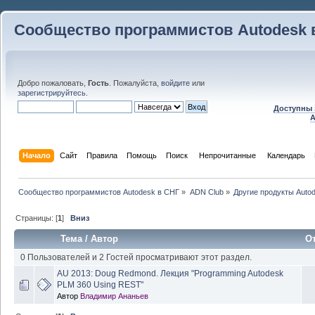
Сообщество программистов Autodesk 
Добро пожаловать,
Гость
. Пожалуйста,
войдите
или
зарегистрируйтесь
.
Доступны 
A
Начало
Сайт
Правила
Помощь
Поиск
 Непрочитанные 
Календарь
Сообщество программистов Autodesk в СНГ
»
ADN Club
»
Другие продукты Auto
Страницы: [
1
]
Вниз
Тема
/
Автор
О
0 Пользователей и 2 Гостей просматривают этот раздел.
AU 2013: Doug Redmond. Лекция "Programming Autodesk
PLM 360 Using REST"
Автор
Владимир Ананьев