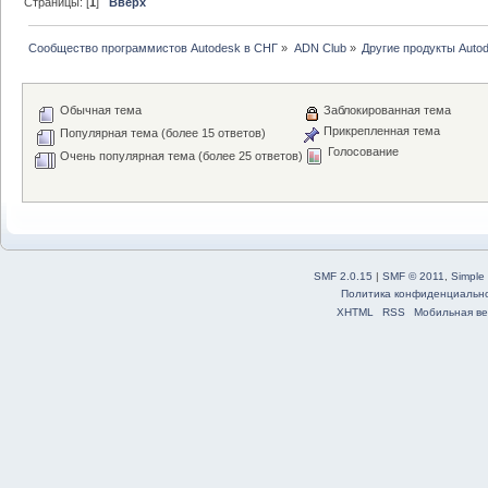
Страницы: [
1
]
Вверх
Сообщество программистов Autodesk в СНГ
»
ADN Club
»
Другие продукты Auto
Обычная тема
Заблокированная тема
Прикрепленная тема
Популярная тема (более 15 ответов)
Голосование
Очень популярная тема (более 25 ответов)
SMF 2.0.15
|
SMF © 2011
,
Simple
Политика конфиденциальн
XHTML
RSS
Мобильная ве