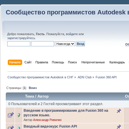
Сообщество программистов Autodesk 
Добро пожаловать,
Гость
. Пожалуйста,
войдите
или
зарегистрируйтесь
.
Об
Начало
Сайт
Правила
Помощь
Поиск
 Непрочитанные 
Календарь
Сообщество программистов Autodesk в СНГ
»
ADN Club
»
Fusion 360 API
Страницы: [
1
]
Вниз
Тема
/
Автор
О
0 Пользователей и 2 Гостей просматривают этот раздел.
Введение в программирование для Fusion 360 на
русском языке.
Автор
Александр Ривилис
Вводный видеокурс Fusion API