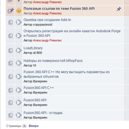
Автор
Александр Ривилис
Полезные ссылки по теме Fusion 360 API
Автор
Александр Ривилис
Ошибка при создании Add-In
Автор
copypastestd
Открылась регистрация на онлайн-хакатон Autodesk Forge
и Fusion 360 API
Автор
Александр Ривилис
LoadLibrary
Автор
dr.B00
Наборы из поверхностей bRepFace
Автор
Vt
Fusion 360 API C++ Не могу вытащить параметры из
выбранных объектов.
Автор
Валериян
Fusion360 API C++
Автор
Валериян
Fusion360 API
Автор
Валериян
Fusion360 API - отладка
Автор
Валериян
Страницы: [
1
]
Вверх