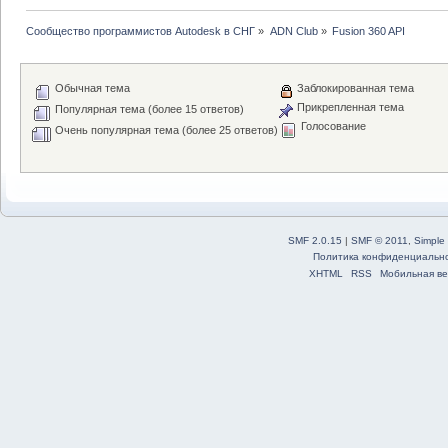
Сообщество программистов Autodesk в СНГ
»
ADN Club
»
Fusion 360 API
Обычная тема
Заблокированная тема
Прикрепленная тема
Популярная тема (более 15 ответов)
Голосование
Очень популярная тема (более 25 ответов)
SMF 2.0.15
|
SMF © 2011
,
Simple
Политика конфиденциальн
XHTML
RSS
Мобильная ве