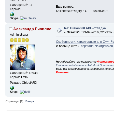
Сообщений: 37
Еще вопрос.
Карма: 0
Как вести отладку в С++ Fusion360?
Skype:
Re: Fusion360 API - отладка
Александр Ривилис
«
Ответ #1 :
23-02-2016, 22:29:09 
Administrator
Особенности, характерные для C++ - Ч
И вообще читай:
http://adn-cis.org/fusion
Не забывайте про правильное
Форматиро
Создание и добавление Autodesk Screencas
Если Вы задали вопрос и на форуме появи
Решение
Сообщений: 13938
Карма: 1796
Рыцарь ObjectARX
Skype:
Страницы: [
1
]
Вверх