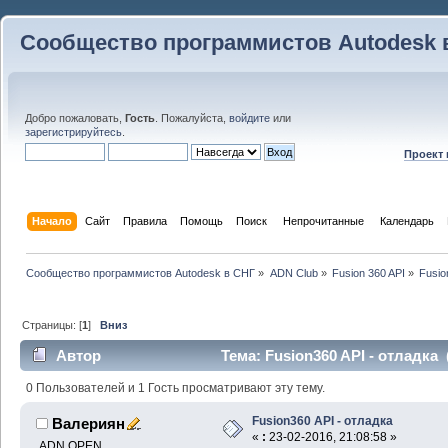
Сообщество программистов Autodesk 
Добро пожаловать,
Гость
. Пожалуйста,
войдите
или
зарегистрируйтесь
.
Проект
Начало
Сайт
Правила
Помощь
Поиск
 Непрочитанные 
Календарь
Сообщество программистов Autodesk в СНГ
»
ADN Club
»
Fusion 360 API
»
Fusio
Страницы: [
1
]
Вниз
Автор
Тема: Fusion360 API - отладка 
0 Пользователей и 1 Гость просматривают эту тему.
Fusion360 API - отладка
Валериян
«
:
23-02-2016, 21:08:58 »
ADN OPEN