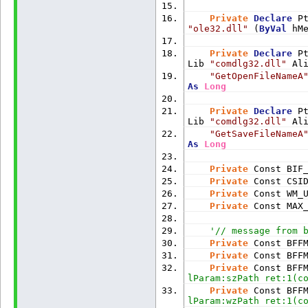
Private
Declare
 P
"ole32.dll"
 (
ByVal
 hM
Private
Declare
 P
Lib 
"comdlg32.dll"
 Al
"GetOpenFileNameA
As
Long
Private
Declare
 P
Lib 
"comdlg32.dll"
 Al
"GetSaveFileNameA
As
Long
Private
 Const BIF
Private
 Const CSI
Private
 Const WM_
Private
 Const MAX
'// message from 
Private
 Const BFF
Private
 Const BFF
Private
 Const BFF
lParam:szPath ret:1(c
Private
 Const BFF
lParam:wzPath ret:1(c