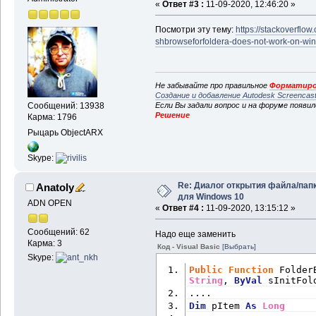
«
Ответ #3 :
11-09-2020, 12:46:20 »
Посмотри эту тему:
https://stackoverflo
shbrowseforfoldera-does-not-work-on-wi
Не забывайте про правильное
Форматиро
Создание и добавление Autodesk Screencas
Если Вы задали вопрос и на форуме появи
Сообщений: 13938
Решение
Карма: 1796
Рыцарь ObjectARX
Skype:
Re: Диалог открытия файла/пап
Anatoly
для Windows 10
ADN OPEN
«
Ответ #4 :
11-09-2020, 13:15:12 »
Сообщений: 62
Надо еще заменить
Карма: 3
Код - Visual Basic
[Выбрать]
Skype:
Public
Function
 Folder
String
, 
ByVal
 sInitFol
....
Dim
 pItem 
As
Long