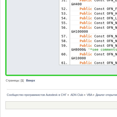
Public
 Const OFN_
&H400
Public
 Const OFN_
Public
 Const OFN_
Public
 Const OFN_
Public
 Const OFN_
Public
 Const OFN_
&H100000
Public
 Const OFN_
Public
 Const OFN_
Public
 Const OFN_
&H8000& 
'*see comment
Public
 Const OFN_
&H10000
Public
 Const OFN_
Public
 Const OFN_
Public
 Const OFN_
Public
 Const OFN_
Страницы: [
1
]
Вверх
Public
 Const OFN_
Public
 Const OFN_
Public
 Const OFN_
Сообщество программистов Autodesk в СНГ
»
ADN Club
»
VBA
»
Диалог открыти
Public
 Const OFN_
Public
 Const OFN_
Public
 Const OFN_
Public
 Const OFS_