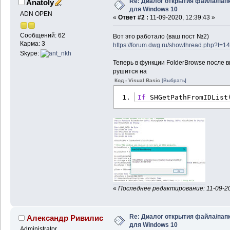
Re: Диалог открытия файла/пап
Anatoly
для Windows 10
ADN OPEN
«
Ответ #2 :
11-09-2020, 12:39:43 »
Сообщений: 62
Вот это работало (ваш пост №2)
Карма: 3
https://forum.dwg.ru/showthread.php?t=1
Skype:
Теперь в функции FolderBrowse после 
рушится на
Код - Visual Basic
[Выбрать]
If
 SHGetPathFromIDList
«
Последнее редактирование: 11-09-20
Re: Диалог открытия файла/пап
Александр Ривилис
для Windows 10
Administrator