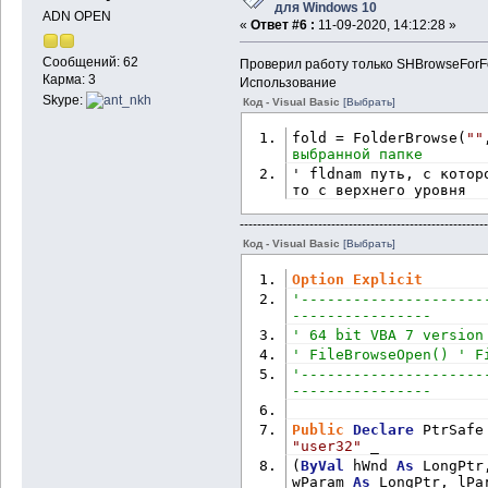
для Windows 10
ADN OPEN
«
Ответ #6 :
11-09-2020, 14:12:28 »
Сообщений: 62
Проверил работу только SHBrowseForFo
Карма: 3
Использование
Skype:
Код - Visual Basic
[Выбрать]
fold = FolderBrowse(
""
выбранной папке
' fldnam путь, с котор
то с верхнего уровня
---------------------------------------------------------
Код - Visual Basic
[Выбрать]
Option
Explicit
'---------------------
----------------
' 64 bit VBA 7 version
' FileBrowseOpen() ' F
'---------------------
----------------
Public
Declare
 PtrSafe
"user32"
 _
(
ByVal
 hWnd 
As
 LongPtr
wParam 
As
 LongPtr, lPa