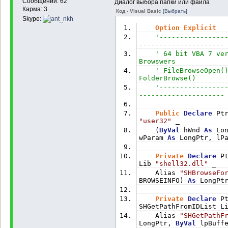
Сообщений: 62
Диалог выбора папки или файла
Карма: 3
Код - Visual Basic
[Выбрать]
Skype:
Option
Explicit
'----------------
---------------------
' 64 bit VBA 7 ver
Browswers
' FileBrowseOpen()
FolderBrowse()
'----------------
---------------------
Public
Declare
 Pt
"user32"
 _
    (
ByVal
 hWnd 
As
 Lo
wParam 
As
 LongPtr, lP
Private
Declare
 P
Lib 
"shell32.dll"
 _
    Alias 
"SHBrowseFo
BROWSEINFO) 
As
 LongPt
Private
Declare
 P
SHGetPathFromIDList L
    Alias 
"SHGetPathF
LongPtr, 
ByVal
 lpBuff