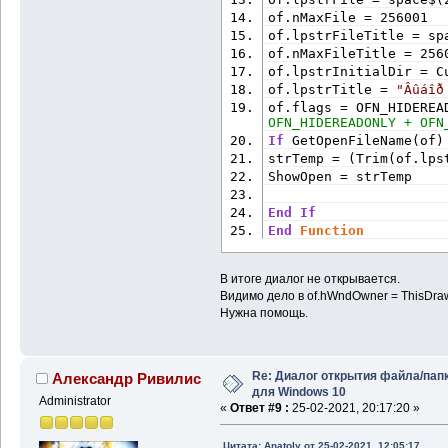
sInitFolder = CorrectP
of.nMaxFile = 256001
of.lpstrFileTitle = sp
' Note VBA windows and
of.nMaxFileTitle = 256
property.
of.lpstrInitialDir = C
bi.hWndOwner = 0 
'Wind
of.lpstrTitle = 
"Âûáîð
of.flags = OFN_HIDEREA
bi.pidlRoot = 0 
'ppidl
OFN_HIDEREADONLY + OFN
If
 GetOpenFileName(of)
bi.pszDisplayName = Va
strTemp = (Trim(of.lps
bi.lpszTitle = sDialog
ShowOpen = strTemp
bi.ulFlags = BIF_RETUR
If
 FolderExists(sInitF
End
If
PtrToFunction(AddressO
End
Function
bi.lParam = StrPtr(sIn
В итоге диалог не открывается.
pItem = SHBrowseForFol
Видимо дело в of.hWndOwner = ThisDra
Нужна помощь.
If
 pItem 
Then
' Succee
sFullPath = Space$(MAX
If
 SHGetPathFromIDList
ReturnPath = Left$(sFu
Re: Диалог открытия файла/пап
Александр Ривилис
vbNullChar) - 1) 
' Str
для Windows 10
Administrator
CoTaskMemFree pItem
«
Ответ #9 :
25-02-2021, 20:17:20 »
End
If
End
If
Цитата: Anatoly от 25-02-2021, 12:05:17