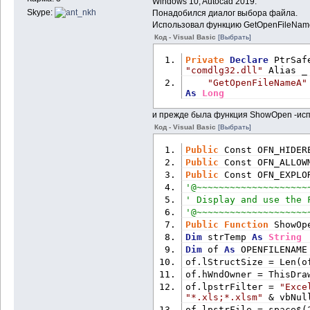
Windows 10, Autocad 2019.
lpTemplateName 
As
Stri
Skype:
Понадобился диалог выбора файла.
End
Type
Использовал функцию GetOpenFileNam
Код - Visual Basic
[Выбрать]
Public
Type
 BROWSEINFO
Private
Declare
 PtrSaf
        hWndOwner 
As
 L
"comdlg32.dll"
 Alias _
        pidlRoot 
As
 Lo
"GetOpenFileNameA"
        pszDisplayName
As
Long
        lpszTitle 
As
S
        ulFlags 
As
Lon
и прежде была функция ShowOpen -исп
        lpfnCallback 
A
Код - Visual Basic
[Выбрать]
        lParam 
As
 Long
        iImage 
As
Long
Public
 Const OFN_HIDER
End
Type
Public
 Const OFN_ALLOW
Public
 Const OFN_EXPLO
'====== Folder Browser
'@~~~~~~~~~~~~~~~~~~~~
Public
Function
 Folder
' Display and use the 
String
, 
ByVal
 sInitFol
'@~~~~~~~~~~~~~~~~~~~~
Dim
 ReturnPath 
As
Stri
Public
Function
 ShowOp
Dim
 strTemp 
As
String
Dim
 b(MAX_PATH) 
As
Byt
Dim
 of 
As
 OPENFILENAME
Dim
 pItem 
As
 LongPtr
of.lStructSize = Len(o
Dim
 sFullPath 
As
Strin
of.hWndOwner = ThisDra
Dim
 bi 
As
 BROWSEINFO
of.lpstrFilter = 
"Exce
Dim
 ppidl 
As
Long
"*.xls;*.xlsm"
 & vbNul
of.lpstrFile = space$(