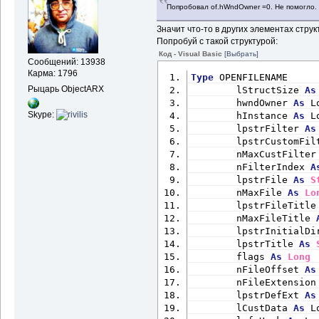
Попробовал of.hWndOwner =0. Не помогло.
Private
Function
 Corre
String
Значит что-то в других элементах стр
If
 Right$(sPath, 1) = 
Попробуй с такой структурой:
If
 Len(sPath) > 3 
Then
Код - Visual Basic
[Выбрать]
- 1) 
' Strip backslash
Сообщений: 13938
Else
Карма: 1796
Type
 OPENFILENAME
If
 Len(sPath) = 2 
Then
Рыцарь ObjectARX
        lStructSize 
As
backslash to root
        hwndOwner 
As
 L
End
If
Skype:
        hInstance 
As
 L
CorrectPath = sPath
        lpstrFilter 
As
End
Function
        lpstrCustomFil
        nMaxCustFilter
Public
Function
 Folder
        nFilterIndex 
A
String
) 
As
Boolean
        lpstrFile 
As
S
Dim
 att 
As
Long
        nMaxFile 
As
Lo
On
Error
Resume
Next
        lpstrFileTitle
att = GetAttr(sFolderN
        nMaxFileTitle 
If
 Err.Number = 0 
Then
        lpstrInitialDi
FolderExists = 
True
        lpstrTitle 
As
Else
        flags 
As
Long
Err.Clear
        nFileOffset 
As
FolderExists = 
False
        nFileExtension
End
If
        lpstrDefExt 
As
On
Error
GoTo
 0
        lCustData 
As
 L
End
Function