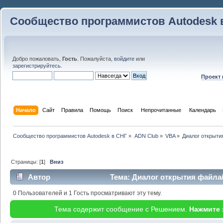
Сообщество программистов Autodesk 
Добро пожаловать,
Гость
. Пожалуйста,
войдите
или
зарегистрируйтесь
.
Проект
Начало
Сайт
Правила
Помощь
Поиск
 Непрочитанные 
Календарь
Сообщество программистов Autodesk в СНГ
»
ADN Club
»
VBA
»
Диалог открыти
Страницы: [
1
]
Вниз
Автор
Тема: Диалог открытия файла
35188 раз)
0 Пользователей и 1 Гость просматривают эту тему.
Тема содержит сообщение с Решением.
Нажмите 