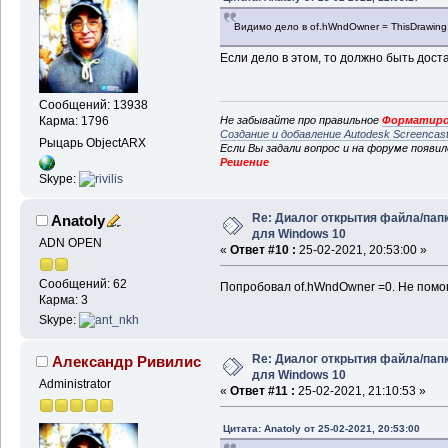
If
 ReturnPath <> 
""
Th
Видимо дело в of.hWndOwner = ThisDrawin
If
 Right$(ReturnPath, 
Если дело в этом, то должно быть дост
ReturnPath = ReturnPat
End
If
End
If
Сообщений: 13938
Не забывайте про правильное
Форматиро
Карма: 1796
Создание и добавление Autodesk Screencas
FolderBrowse = ReturnP
Рыцарь ObjectARX
Если Вы задали вопрос и на форуме появи
End
Function
Решение
Skype:
' typedef int (CALLBAC
uMsg, LPARAM lParam, L
Re: Диалог открытия файла/пап
Anatoly
Private
Function
 BFFCa
для Windows 10
ByVal
 uMsg 
As
 LongPtr,
ADN OPEN
«
Ответ #10 :
25-02-2021, 20:53:00 »
sData 
As
String
) 
As
 Lo
If
 uMsg = BFFM_INITIAL
Сообщений: 62
Попробовал of.hWndOwner =0. Не помог
SendMessageA hWnd, BFF
Карма: 3
sData
Skype:
End
If
End
Function
Re: Диалог открытия файла/пап
Александр Ривилис
для Windows 10
Private
Function
 PtrTo
Administrator
LongPtr) 
As
 LongPtr
«
Ответ #11 :
25-02-2021, 21:10:53 »
PtrToFunction = lFcnPt
End
Function
Цитата: Anatoly от 25-02-2021, 20:53:00