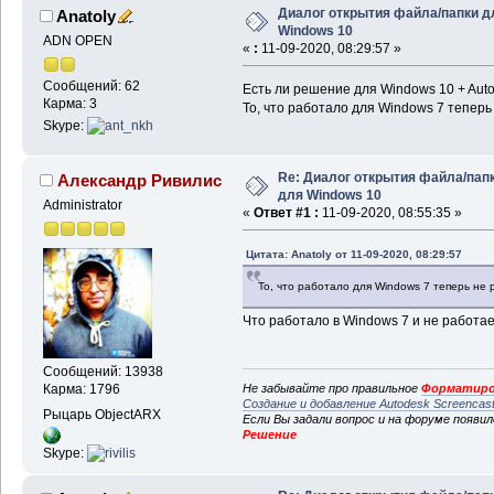
Диалог открытия файла/папки д
Anatoly
Windows 10
ADN OPEN
«
:
11-09-2020, 08:29:57 »
Сообщений: 62
Есть ли решение для Windows 10 + Aut
Карма: 3
То, что работало для Windows 7 теперь
Skype:
Re: Диалог открытия файла/пап
Александр Ривилис
для Windows 10
Administrator
«
Ответ #1 :
11-09-2020, 08:55:35 »
Цитата: Anatoly от 11-09-2020, 08:29:57
То, что работало для Windows 7 теперь не 
Что работало в Windows 7 и не работае
Сообщений: 13938
Не забывайте про правильное
Форматиро
Карма: 1796
Создание и добавление Autodesk Screencas
Рыцарь ObjectARX
Если Вы задали вопрос и на форуме появи
Решение
Skype: