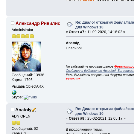
Public
 Const OFN_SHARE
Public
 Const OFN_SHOWH
Public
 Const OFN_ENABL
Public
 Const OFS_MAXPA
Re: Диалог открытия файла/пап
Александр Ривилис
для Windows 10
Administrator
Private
Type
 OPENFILEN
«
Ответ #7 :
11-09-2020, 14:18:02 »
lStructSize 
As
Long
hWndOwner 
As
 LongPtr
Anatoly
,
hInstance 
As
 LongPtr
Спасибо!
lpstrFilter 
As
String
lpstrCustomFilter 
As
S
nMaxCustFilter 
As
Long
Не забывайте про правильное
Форматиро
nFilterIndex 
As
Long
Создание и добавление Autodesk Screencas
lpstrFile 
As
String
Если Вы задали вопрос и на форуме появи
Сообщений: 13938
Решение
Карма: 1796
nMaxFile 
As
Long
lpstrFileTitle 
As
Stri
Рыцарь ObjectARX
nMaxFileTitle 
As
Long
lpstrInitialDir 
As
Str
Skype:
lpstrTitle 
As
String
flags 
As
Long
Re: Диалог открытия файла/пап
Anatoly
nFileOffset 
As
Integer
для Windows 10
ADN OPEN
nFileExtension 
As
Inte
«
Ответ #8 :
25-02-2021, 12:05:17 »
lpstrDefExt 
As
String
lCustData 
As
Long
Сообщений: 62
В продолжении темы.
Карма: 3
lpfnHook 
As
 LongPtr