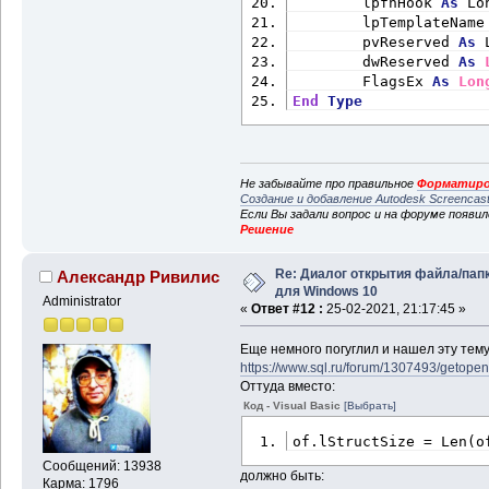
        lpfnHook 
As
 Lo
        lpTemplateName
        pvReserved 
As
 
        dwReserved 
As
        FlagsEx 
As
Lon
End
Type
Не забывайте про правильное
Форматиро
Создание и добавление Autodesk Screencas
Если Вы задали вопрос и на форуме появи
Решение
Re: Диалог открытия файла/пап
Александр Ривилис
для Windows 10
Administrator
«
Ответ #12 :
25-02-2021, 21:17:45 »
Еще немного погуглил и нашел эту тему
https://www.sql.ru/forum/1307493/getopen
Оттуда вместо:
Код - Visual Basic
[Выбрать]
of.lStructSize = Len(o
Сообщений: 13938
должно быть:
Карма: 1796