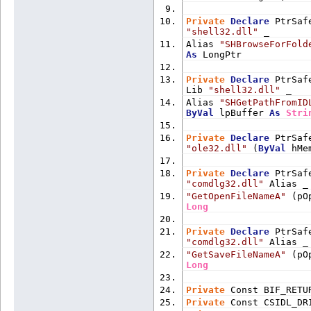
Private
Declare
 PtrSaf
"shell32.dll"
 _
Alias 
"SHBrowseForFold
As
 LongPtr
Private
Declare
 PtrSaf
Lib 
"shell32.dll"
 _
Alias 
"SHGetPathFromID
ByVal
 lpBuffer 
As
Stri
Private
Declare
 PtrSaf
"ole32.dll"
 (
ByVal
 hMe
Private
Declare
 PtrSaf
"comdlg32.dll"
 Alias _
"GetOpenFileNameA"
 (pO
Long
Private
Declare
 PtrSaf
"comdlg32.dll"
 Alias _
"GetSaveFileNameA"
 (pO
Long
Private
 Const BIF_RETU
Private
 Const CSIDL_DR