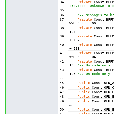
Private
 Const BFF
provides IUnknown to 
'// messages to b
Private
 Const BFF
WM_USER + 100
Private
 Const BFF
101
Private
 Const BFF
+ 102
Private
 Const BFF
+ 103
Private
 Const BFF
WM_USER + 104
Private
 Const BFF
105 
'// Unicode only
Private
 Const BFF
106 
'// Unicode only
Public
 Const OFN_
Public
 Const OFN_
Public
 Const OFN_
Public
 Const OFN_
Public
 Const OFN_
&H80
Public
 Const OFN_