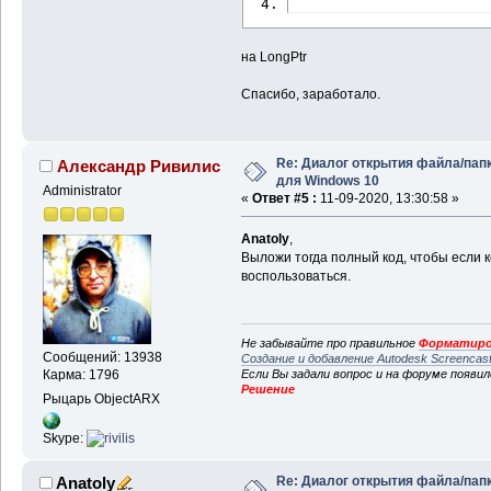
на LongPtr
Спасибо, заработало.
Re: Диалог открытия файла/пап
Александр Ривилис
для Windows 10
Administrator
«
Ответ #5 :
11-09-2020, 13:30:58 »
Anatoly
,
Выложи тогда полный код, чтобы если 
воспользоваться.
Не забывайте про правильное
Форматиро
Сообщений: 13938
Создание и добавление Autodesk Screencas
Карма: 1796
Если Вы задали вопрос и на форуме появи
Решение
Рыцарь ObjectARX
Skype:
Re: Диалог открытия файла/пап
Anatoly