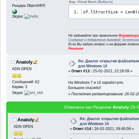
Код - Visual Basic
[Выбрать]
Рыцарь ObjectARX
of.lStructSize = LenB(
Skype:
Не забывайте про правильное
Форматиро
Создание и добавление Autodesk Screencas
Если Вы задали вопрос и на форуме появи
Решение
Re: Диалог открытия файла/пап
Anatoly
для Windows 10
ADN OPEN
«
Ответ #13 :
25-02-2021, 22:26:09 »
Сообщений: 62
На Windows 7 и 10 заработало.
Карма: 3
Большое спасибо!
Skype:
«
Последнее редактирование: 26-02-202
Отмечено как Решение
Anatoly
26-0
Re: Диалог открытия файла/па
Anatoly
для Windows 10
ADN OPEN
«
Ответ #14 :
26-02-2021, 09:40:09 »