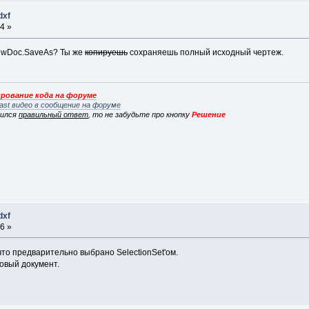
dxf
4 »
newDoc.SaveAs? Ты же
копируешь
сохраняешь полный исходный чертеж.
рование кода на форуме
ast видео в сообщение на форуме
вился
правильный ответ
, то не забудьте про кнопку
Решение
dxf
6 »
 что предварительно выбрано SelectionSet'ом.
новый документ.