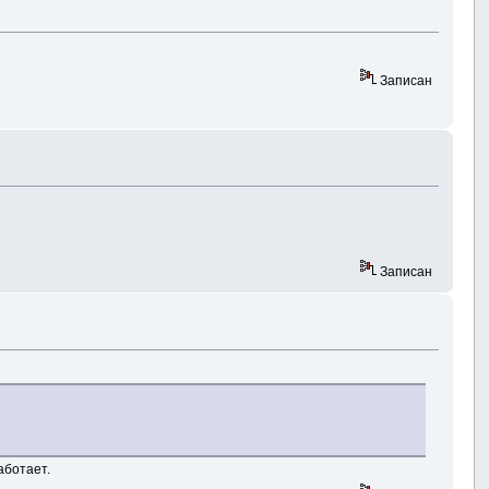
Записан
Записан
аботает.