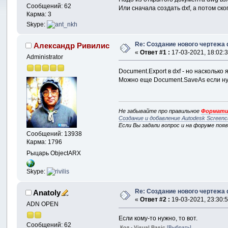
Сообщений: 62
Или сначала создать dxf, а потом ск
Карма: 3
Skype:
Re: Создание нового чертежа 
Александр Ривилис
«
Ответ #1 :
17-03-2021, 18:02:3
Administrator
Document.Export в dxf - но наскольк
Можно еще Document.SaveAs если ну
Не забывайте про правильное
Формати
Создание и добавление Autodesk Screenc
Если Вы задали вопрос и на форуме поя
Сообщений: 13938
Карма: 1796
Рыцарь ObjectARX
Skype:
Re: Создание нового чертежа 
Anatoly
«
Ответ #2 :
19-03-2021, 23:30:5
ADN OPEN
Если кому-то нужно, то вот.
Сообщений: 62
Код - Visual Basic
[Выбрать]