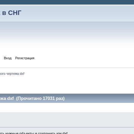
 в СНГ
Вход
Регистрация
ого чертежа dxf
жа dxf (Прочитано 17031 раз)
ть нужные объекты и сохранить как dxf.