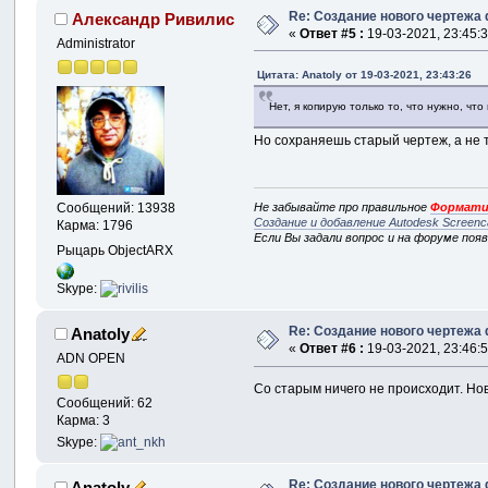
Re: Создание нового чертежа 
Александр Ривилис
«
Ответ #5 :
19-03-2021, 23:45:3
Administrator
Цитата: Anatoly от 19-03-2021, 23:43:26
Нет, я копирую только то, что нужно, чт
Но сохраняешь старый чертеж, а не 
Не забывайте про правильное
Формати
Сообщений: 13938
Создание и добавление Autodesk Screenc
Карма: 1796
Если Вы задали вопрос и на форуме поя
Рыцарь ObjectARX
Skype:
Re: Создание нового чертежа 
Anatoly
«
Ответ #6 :
19-03-2021, 23:46:5
ADN OPEN
Со старым ничего не происходит. Нов
Сообщений: 62
Карма: 3
Skype:
Re: Создание нового чертежа 
Anatoly