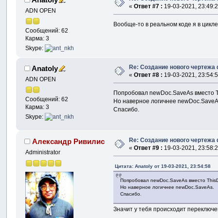
«
Ответ #7 :
19-03-2021, 23:49:2
ADN OPEN
Вообще-то в реальном коде я в цикл
Сообщений: 62
Карма: 3
Skype:
Re: Создание нового чертежа 
Anatoly
«
Ответ #8 :
19-03-2021, 23:54:5
ADN OPEN
Попробовал newDoc.SaveAs вместо Th
Сообщений: 62
Но наверное логичнее newDoc.SaveA
Карма: 3
Спасибо.
Skype:
Re: Создание нового чертежа 
Александр Ривилис
«
Ответ #9 :
19-03-2021, 23:58:2
Administrator
Цитата: Anatoly от 19-03-2021, 23:54:58
Попробовал newDoc.SaveAs вместо ThisD
Но наверное логичнее newDoc.SaveAs.
Спасибо.
Значит у тебя происходит переключен