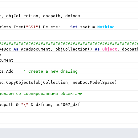
c, objCollection, docpath, dxfnam
nSets.Item(
"SS1"
).Delete:    
Set
 sset = 
Nothing
########################################################
veDoc 
As
 AcadDocument, objCollection() 
As
Object
, docpat
y
cument
ts.Add    
' Create a new drawing
oc.CopyObjects(objCollection, newDoc.ModelSpace)
делаем со скопированными объектами 
ocpath & 
"\"
 & dxfnam, ac2007_dxf