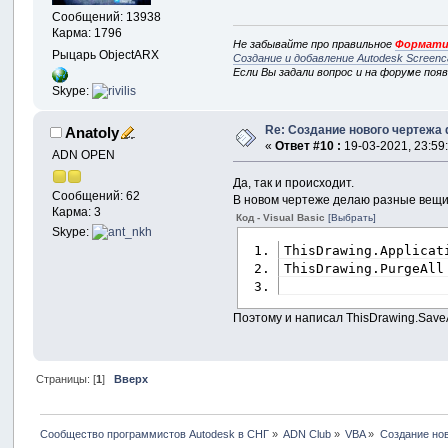
Сообщений: 13938
Карма: 1796
Не забывайте про правильное
Формати
Рыцарь ObjectARX
Создание и добавление Autodesk Screenc
Если Вы задали вопрос и на форуме поя
Skype:
Re: Создание нового чертежа 
Anatoly
«
Ответ #10 :
19-03-2021, 23:59
ADN OPEN
Да, так и происходит.
Сообщений: 62
В новом чертеже делаю разные вещи,
Карма: 3
Код - Visual Basic
[Выбрать]
Skype:
ThisDrawing.Applicat
ThisDrawing.PurgeAll
Поэтому и написал ThisDrawing.Save
Страницы: [
1
]
Вверх
Сообщество программистов Autodesk в СНГ
»
ADN Club
»
VBA
»
Создание нов