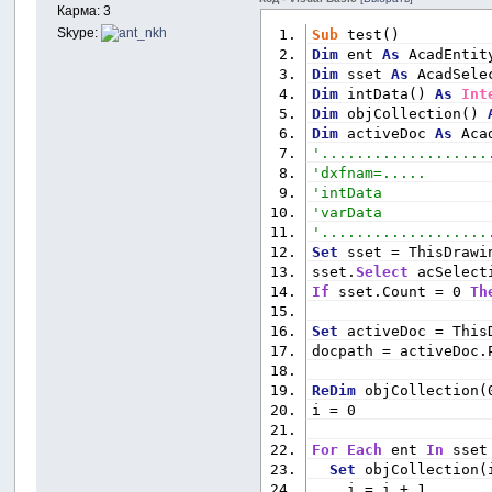
Карма: 3
Skype:
Sub
 test()
Dim
 ent 
As
 AcadEntit
Dim
 sset 
As
 AcadSele
Dim
 intData() 
As
Int
Dim
 objCollection() 
Dim
 activeDoc 
As
 Aca
'...................
'dxfnam=.....
'intData
'varData
'...................
Set
 sset = ThisDrawi
sset.
Select
 acSelect
If
 sset.Count = 0 
Th
Set
 activeDoc = This
docpath = activeDoc.
ReDim
 objCollection(
i = 0
For
Each
 ent 
In
 sset
Set
 objCollection(
    i = i + 1