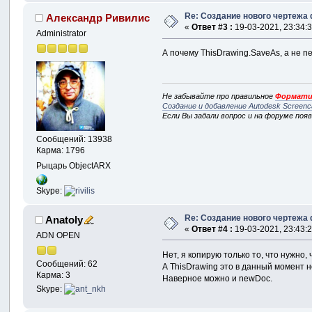
Re: Создание нового чертежа 
Александр Ривилис
«
Ответ #3 :
19-03-2021, 23:34:3
Administrator
А почему ThisDrawing.SaveAs, а не 
Не забывайте про правильное
Формати
Создание и добавление Autodesk Screenc
Если Вы задали вопрос и на форуме поя
Сообщений: 13938
Карма: 1796
Рыцарь ObjectARX
Skype:
Re: Создание нового чертежа 
Anatoly
«
Ответ #4 :
19-03-2021, 23:43:2
ADN OPEN
Нет, я копирую только то, что нужно,
Сообщений: 62
А ThisDrawing это в данный момент 
Карма: 3
Наверное можно и newDoc.
Skype: