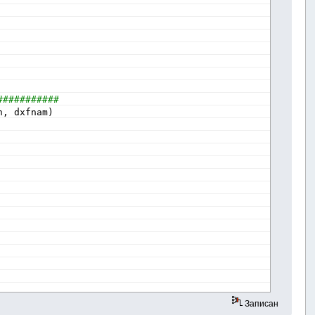
###########
h, dxfnam)
Записан