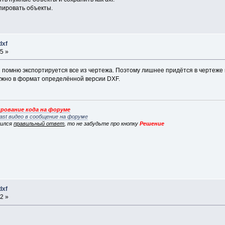
опировать объекты.
dxf
5 »
о я помню экспортируется все из чертежа. Поэтому лишнее придётся в чертеже
жно в формат определённой версии DXF.
рование кода на форуме
ast видео в сообщение на форуме
вился
правильный ответ
, то не забудьте про кнопку
Решение
dxf
2 »