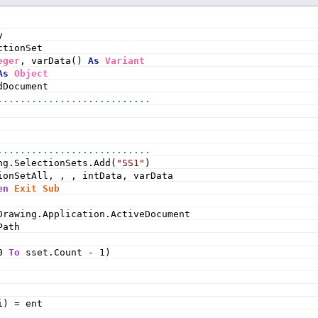
y
ctionSet
eger
, varData() 
As
Variant
As
Object
dDocument
...........................
...........................
ng.SelectionSets.Add(
"SS1"
)
ionSetAll, , , intData, varData
en
Exit
Sub
Drawing.Application.ActiveDocument
Path
0 
To
 sset.Count - 1)
i) = ent