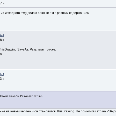
7 »
е из исходного dwg делаю разные dxf с разным содержанием.
dxf
8 »
isDrawing.SaveAs. Результат тот-же.
s.
dxf
3 »
rawing.SaveAs. Результат тот-же.
ие на новый чертеж и он становится ThisDrawing. Не помню как это на VBA р