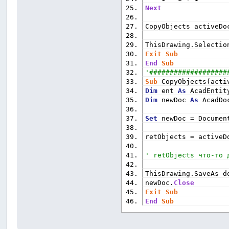
Next
CopyObjects activeDo
ThisDrawing.Selectio
Exit
Sub
End
Sub
'###################
Sub
 CopyObjects(acti
Dim
 ent 
As
 AcadEntit
Dim
 newDoc 
As
 AcadDo
Set
 newDoc = Documen
retObjects = activeD
' retObjects что-то 
ThisDrawing.SaveAs d
newDoc.
Close
Exit
Sub
End
Sub