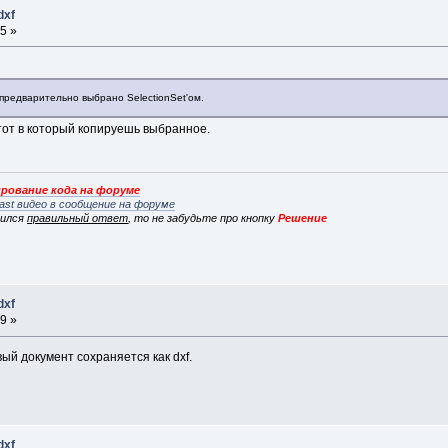
dxf
5 »
о предварительно выбрано SelectionSet'ом.
тот в который копируешь выбранное.
рование кода на форуме
ast видео в сообщение на форуме
вился
правильный ответ
, то не забудьте про кнопку
Решение
dxf
9 »
ый документ сохраняется как dxf.
dxf