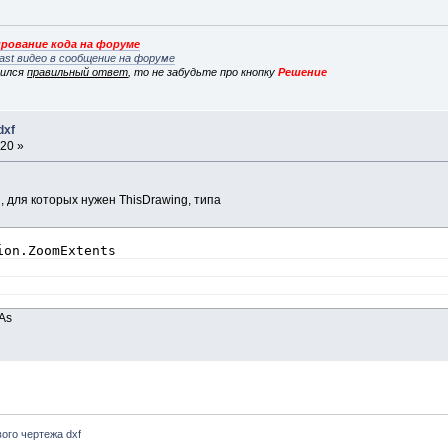
рование кода на форуме
ast видео в сообщение на форуме
вился
правильный ответ
, то не забудьте про кнопку
Решение
dxf
:20 »
 для которых нужен ThisDrawing, типа
ion.ZoomExtents
As
ого чертежа dxf