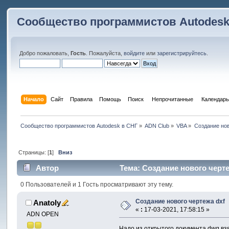
Сообщество программистов Autodesk
Добро пожаловать,
Гость
. Пожалуйста,
войдите
или
зарегистрируйтесь
.
Начало
Сайт
Правила
Помощь
Поиск
 Непрочитанные 
Календарь
Сообщество программистов Autodesk в СНГ
»
ADN Club
»
VBA
»
Создание нов
Страницы: [
1
]
Вниз
Автор
Тема: Создание нового черте
0 Пользователей и 1 Гость просматривают эту тему.
Создание нового чертежа dxf
Anatoly
«
:
17-03-2021, 17:58:15 »
ADN OPEN
Надо из открытого документа dwg взя