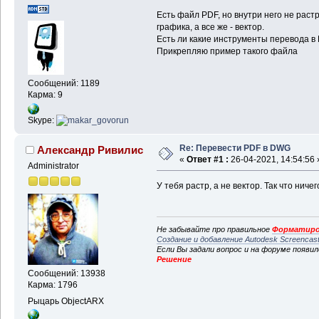
Есть файл PDF, но внутри него не раст
графика, а все же - вектор.
Есть ли какие инструменты перевода 
Прикрепляю пример такого файла
Сообщений: 1189
Карма: 9
Skype:
Re: Перевести PDF в DWG
Александр Ривилис
«
Ответ #1 :
26-04-2021, 14:54:56 
Administrator
У тебя растр, а не вектор. Так что нич
Не забывайте про правильное
Форматиро
Создание и добавление Autodesk Screencas
Если Вы задали вопрос и на форуме появи
Решение
Сообщений: 13938
Карма: 1796
Рыцарь ObjectARX