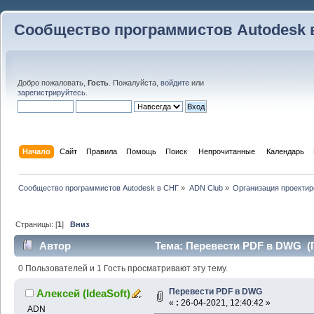
Сообщество программистов Autodesk 
Добро пожаловать,
Гость
. Пожалуйста,
войдите
или
зарегистрируйтесь
.
Начало
Сайт
Правила
Помощь
Поиск
 Непрочитанные 
Календарь
Сообщество программистов Autodesk в СНГ
»
ADN Club
»
Организация проекти
Страницы: [
1
]
Вниз
Автор
Тема: Перевести PDF в DWG (П
0 Пользователей и 1 Гость просматривают эту тему.
Перевести PDF в DWG
Алексей (IdeaSoft)
«
:
26-04-2021, 12:40:42 »
ADN