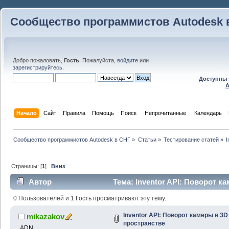
Сообщество программистов Autodesk 
Добро пожаловать,
Гость
. Пожалуйста,
войдите
или
зарегистрируйтесь
.
Доступны 
A
Начало
Сайт
Правила
Помощь
Поиск
 Непрочитанные 
Календарь
Сообщество программистов Autodesk в СНГ
»
Статьи
»
Тестирование статей
»
I
Страницы: [
1
]
Вниз
Автор
Тема: Inventor API: Поворот к
23437 раз)
0 Пользователей и 1 Гость просматривают эту тему.
Inventor API: Поворот камеры в 3D
mikazakov
пространстве
ADN