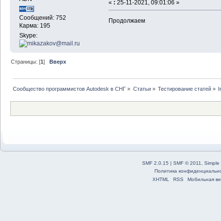
«
:
25-11-2021, 09:01:06 »
Сообщений: 752
Продолжаем
Карма: 195
Skype:
Страницы: [
1
]
Вверх
Сообщество программистов Autodesk в СНГ
»
Статьи
»
Тестирование статей
»
I
SMF 2.0.15
|
SMF © 2011
,
Simple
Политика конфиденциальн
XHTML
RSS
Мобильная ве