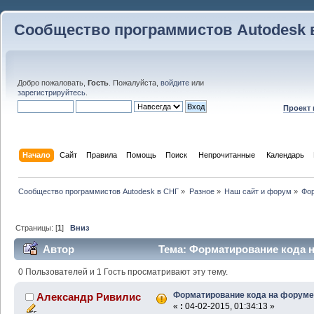
Сообщество программистов Autodesk 
Добро пожаловать,
Гость
. Пожалуйста,
войдите
или
зарегистрируйтесь
.
Проект
Начало
Сайт
Правила
Помощь
Поиск
 Непрочитанные 
Календарь
Сообщество программистов Autodesk в СНГ
»
Разное
»
Наш сайт и форум
»
Фо
Страницы: [
1
]
Вниз
Автор
Тема: Форматирование кода н
0 Пользователей и 1 Гость просматривают эту тему.
Форматирование кода на форуме
Александр Ривилис
«
:
04-02-2015, 01:34:13 »