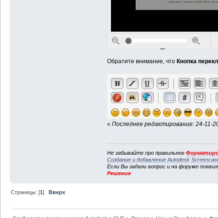
Обратите внимание, что
Кнопка перек
«
Последнее редактирование: 24-11-20
Не забывайте про правильное
Форматиро
Создание и добавление Autodesk Screencas
Если Вы задали вопрос и на форуме появи
Решение
Страницы: [
1
]
Вверх