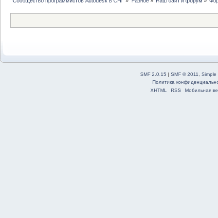
Сообщество программистов Autodesk в СНГ
»
Разное
»
Наш сайт и форум
»
Фо
SMF 2.0.15
|
SMF © 2011
,
Simple
Политика конфиденциальн
XHTML
RSS
Мобильная ве