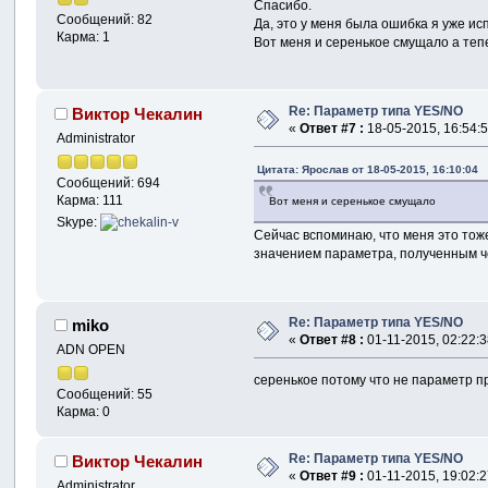
Спасибо.
Сообщений: 82
Да, это у меня была ошибка я уже ис
Карма: 1
Вот меня и серенькое смущало а тепе
Re: Параметр типа YES/NO
Виктор Чекалин
«
Ответ #7 :
18-05-2015, 16:54:5
Administrator
Цитата: Ярослав от 18-05-2015, 16:10:04
Сообщений: 694
Карма: 111
Вот меня и серенькое смущало
Skype:
Сейчас вспоминаю, что меня это тоже
значением параметра, полученным ч
Re: Параметр типа YES/NO
miko
«
Ответ #8 :
01-11-2015, 02:22:3
ADN OPEN
серенькое потому что не параметр п
Сообщений: 55
Карма: 0
Re: Параметр типа YES/NO
Виктор Чекалин
«
Ответ #9 :
01-11-2015, 19:02:2
Administrator