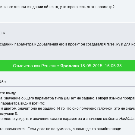
или все же при создании объекта, у которого есть этот параметр?
1 »
оздании параметра и добавления его в проект он создавался
false
, ну и для 
Отмечено как Решение
Ярослав
18-05-2015, 16:05:33
45 »
ете ввиду.
кта, значение общего параметра типа Да/Нет не задано. Говоря языком прогр
 параметра видим вот что:
цветом, значит оно не задано. И то что оно помечено галочкой, это не знач
олучили 0.
 то можно увидеть и значение самого параметра и значение свойства
HasValu
танавливается. Если у вас не получилось, значит где-то ошибка в коде.