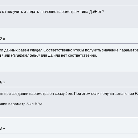
 ка получить и задать значение параметрам типа Да/Нет?
2 »
тип данных равен
Integer
. Соответственно чтобы получить значение параметр
1)
или
Parameter.Set(0)
для Да или нет соответственно.
6 »
еня при создании параметра он сразу
true
. При этом если получить значение
P
дании параметр был
false
.
3 »