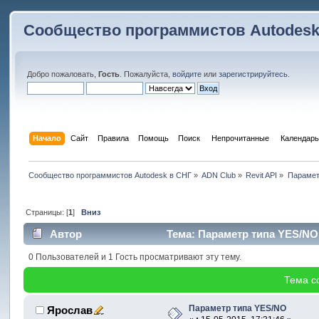
Сообщество программистов Autodesk
Добро пожаловать,
Гость
. Пожалуйста,
войдите
или
зарегистрируйтесь
.
Начало
Сайт
Правила
Помощь
Поиск
 Непрочитанные 
Календарь
Сообщество программистов Autodesk в СНГ
»
ADN Club
»
Revit API
»
Парамет
Страницы: [
1
]
Вниз
Автор
Тема: Параметр типа YES/NO 
0 Пользователей и 1 Гость просматривают эту тему.
Тема с
Параметр типа YES/NO
Ярослав