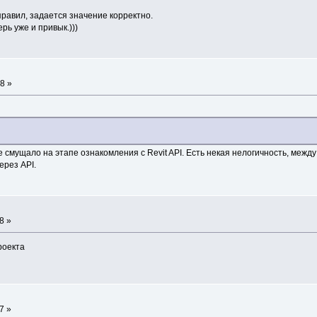
правил, задается значение корректно.
рь уже и привык.)))
8 »
 смущало на этапе ознакомления с Revit API. Есть некая нелогичность, между
ерез API.
8 »
роекта
7 »