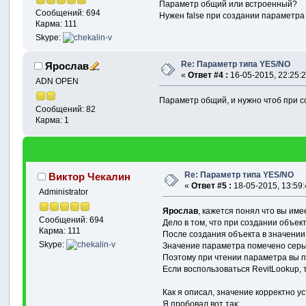
Параметр общий или встроенный?
Сообщений: 694
Нужен false при создании параметра 
Карма: 111
Skype:
Re: Параметр типа YES/NO
Ярослав
«
Ответ #4 :
16-05-2015, 22:25:2
ADN OPEN
Параметр общий, и нужно чтоб при с
Сообщений: 82
Карма: 1
Re: Параметр типа YES/NO
Виктор Чекалин
«
Ответ #5 :
18-05-2015, 13:59:
Administrator
Ярослав
, кажется понял что вы име
Сообщений: 694
Дело в том, что при создании объе
Карма: 111
После создания объекта в значении
Skype:
Значение параметра помечено серым 
Поэтому при чтении параметра вы п
Если воспользоваться RevitLookup,
Как я описал, значение корректно ус
Я пробовал вот так: