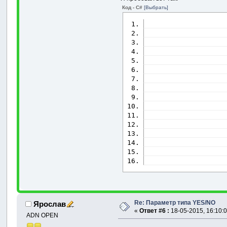
Код - C#
[Выбрать]
                   
                   
                   
                   
                   
                   
Re: Параметр типа YES/NO
Ярослав
«
Ответ #6 :
18-05-2015, 16:10:0
ADN OPEN