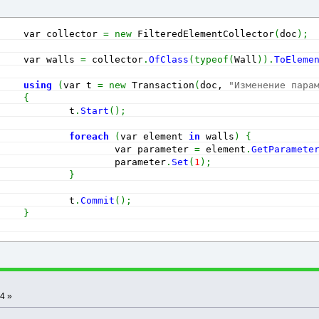
     var collector 
=
new
 FilteredElementCollector
(
doc
)
;
     var walls 
=
 collector
.
OfClass
(
typeof
(
Wall
)
)
.
ToEleme
using
(
var t 
=
new
 Transaction
(
doc, 
"Изменение пара
{
             t
.
Start
(
)
;
foreach
(
var element 
in
 walls
)
{
                     var parameter 
=
 element
.
GetParamete
                     parameter
.
Set
(
1
)
;
}
             t
.
Commit
(
)
;
}
4 »