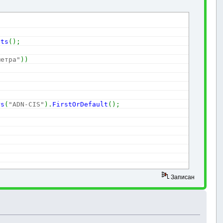
nts
(
)
;
метра"
)
)
rs
(
"ADN-CIS"
)
.
FirstOrDefault
(
)
;
Записан