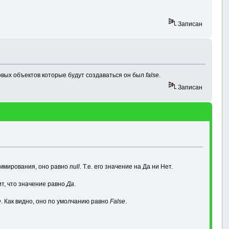
Записан
новых объектов которые будут создаваться он был
false
.
Записан
аммирования, оно равно
null
. Т.е. его значение на Да ни Нет.
ит, что значение равно
Да
.
e
. Как видно, оно по умолчанию равно
False
.