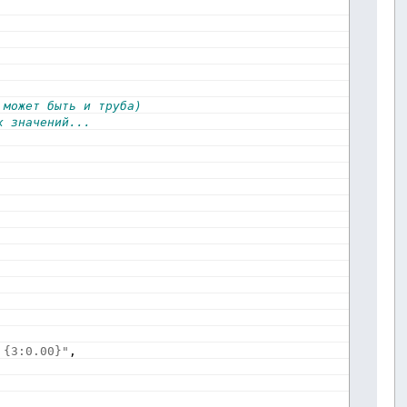
 может быть и труба)
х значений...
 {3:0.00}"
,