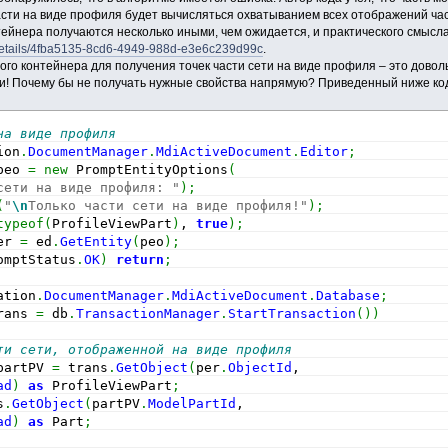
сти на виде профиля будет вычисляться охватыванием всех отображений части
ейнера получаются несколько иными, чем ожидается, и практического смысла 
/details/4fba5135-8cd6-4949-988d-e3e6c239d99c
.
го контейнера для получения точек части сети на виде профиля – это доволь
! Почему бы не получать нужные свойства напрямую? Приведенный ниже код 
на виде профиля
ion
.
DocumentManager
.
MdiActiveDocument
.
Editor
;
peo 
=
new
 PromptEntityOptions
(
сети на виде профиля: "
)
;
(
"
\n
Только части сети на виде профиля!"
)
;
typeof
(
ProfileViewPart
)
, 
true
)
;
er 
=
 ed
.
GetEntity
(
peo
)
;
omptStatus
.
OK
)
return
;
ation
.
DocumentManager
.
MdiActiveDocument
.
Database
;
rans 
=
 db
.
TransactionManager
.
StartTransaction
(
)
)
ти сети, отображенной на виде профиля
partPV 
=
 trans
.
GetObject
(
per
.
ObjectId
,
ad
)
as
 ProfileViewPart
;
s
.
GetObject
(
partPV
.
ModelPartId
,
ad
)
as
 Part
;