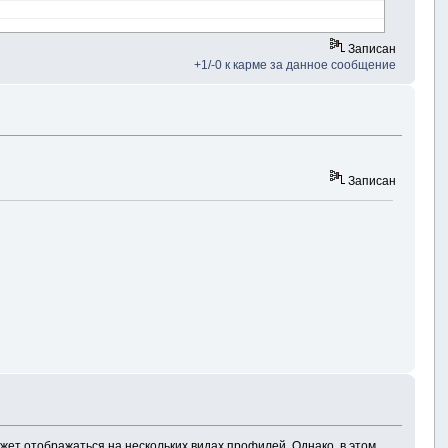
Записан
+1/-0 к карме за данное сообщение
Записан
ожет отображаться на нескольких видах профилей. Однако, в этом