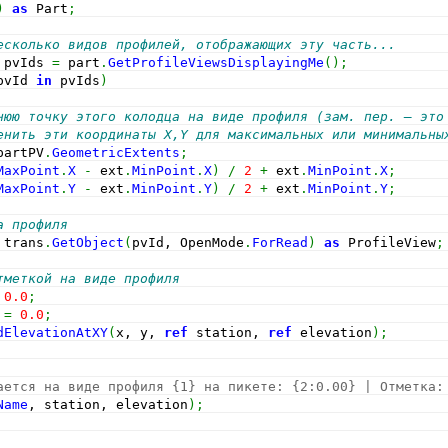
)
as
 Part
;
есколько видов профилей, отображающих эту часть...
 pvIds 
=
 part
.
GetProfileViewsDisplayingMe
(
)
;
pvId 
in
 pvIds
)
нюю точку этого колодца на виде профиля (зам. пер. – это
енить эти координаты X,Y для максимальных или минимальны
partPV
.
GeometricExtents
;
MaxPoint
.
X
-
 ext
.
MinPoint
.
X
)
/
2
+
 ext
.
MinPoint
.
X
;
MaxPoint
.
Y
-
 ext
.
MinPoint
.
Y
)
/
2
+
 ext
.
MinPoint
.
Y
;
а профиля
 trans
.
GetObject
(
pvId, OpenMode
.
ForRead
)
as
 ProfileView
;
тметкой на виде профиля
0.0
;
 
=
0.0
;
dElevationAtXY
(
x, y, 
ref
 station, 
ref
 elevation
)
;
ается на виде профиля {1} на пикете: {2:0.00} | Отметка:
Name
, station, elevation
)
;