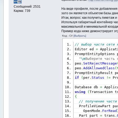
Сообщений: 2531
На виде профиля, после добавления на
Карма: 739
зато он является объектом базы данн
Итак, вопрос: как получить пикетаж 
Используя габаритный контейнер част
максимальной и минимальной координ
Пример кода ниже демонстрирует эт
Код - C#
[Выбрать]
// выбор части сети 
Editor ed 
=
 Applicat
PromptEntityOptions 
"
\n
Выберите часть 
peo
.
SetRejectMessage
peo
.
AddAllowedClass
(
PromptEntityResult p
if
(
per
.
Status
!=
 Pr
Database db 
=
 Applic
using
(
Transaction t
{
// получение части
  ProfileViewPart pa
    OpenMode
.
ForRead
  Part part 
=
 trans
.