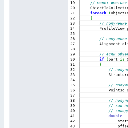
// может иметься
    ObjectIdCollecti
foreach
(
ObjectI
{
// получение
        ProfileView 
// получение
        Alignment al
// если объе
if
(
part 
is
 
{
// получ
            Structur
// получ
            Point3d 
// получ
// как п
// колод
double
                stat
                offs