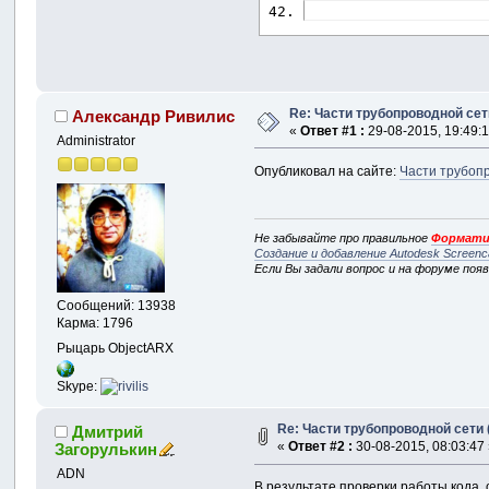
Re: Части трубопроводной сет
Александр Ривилис
«
Ответ #1 :
29-08-2015, 19:49:1
Administrator
Опубликовал на сайте:
Части трубопр
Не забывайте про правильное
Формати
Создание и добавление Autodesk Screenc
Если Вы задали вопрос и на форуме поя
Сообщений: 13938
Карма: 1796
Рыцарь ObjectARX
Skype:
Re: Части трубопроводной сети 
Дмитрий
«
Ответ #2 :
30-08-2015, 08:03:47
Загорулькин
ADN
В результате проверки работы кода, 