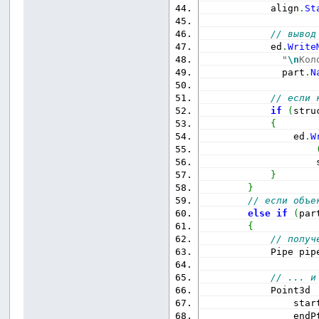
            align
.
St
// вывод
            ed
.
Write
"
\n
Кол
              part
.
N
// если 
if
(
stru
{
                ed
.
W
                    
}
}
// если объе
else
if
(
par
{
// получ
            Pipe pip
// ... и
            Point3d
                star
                endP