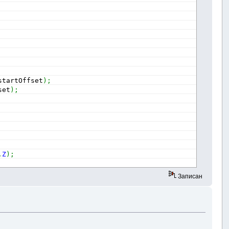
startOffset
)
;
set
)
;
.
Z
)
;
Записан