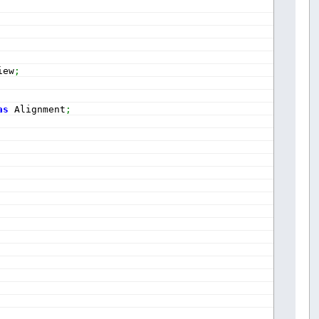
iew
;
as
 Alignment
;