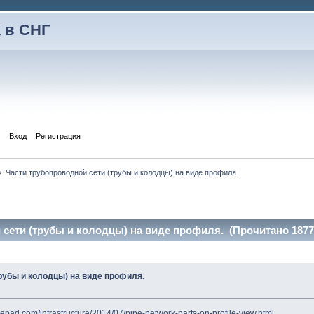
 в СНГ
Вход
Регистрация
»
Части трубопроводной сети (трубы и колодцы) на виде профиля.
сети (трубы и колодцы) на виде профиля. (Прочитано 1877
рубы и колодцы) на виде профиля.
pepad.com/infrastructure/2014/07/pipe-network-parts-on-profile-view.html