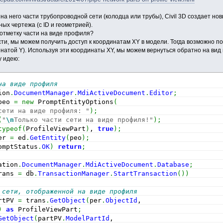
 него части трубопроводной сети (колодца или трубы), Civil 3D создает новый
ых чертежа (с ID и геометрией).
и отметку части на виде профиля?
и, мы можем получить доступ к координатам XY в модели. Тогда возможно пол
атой Y). Используя эти координаты XY, мы можем вернуться обратно на вид п
у идею:
на виде профиля
ion
.
DocumentManager
.
MdiActiveDocument
.
Editor
;
peo 
=
new
 PromptEntityOptions
(
сети на виде профиля: "
)
;
(
"
\n
Только части сети на виде профиля!"
)
;
typeof
(
ProfileViewPart
)
, 
true
)
;
er 
=
 ed
.
GetEntity
(
peo
)
;
omptStatus
.
OK
)
return
;
ation
.
DocumentManager
.
MdiActiveDocument
.
Database
;
rans 
=
 db
.
TransactionManager
.
StartTransaction
(
)
)
 сети, отображенной на виде профиля
rtPV 
=
 trans
.
GetObject
(
per
.
ObjectId
,
)
as
 ProfileViewPart
;
GetObject
(
partPV
.
ModelPartId
,