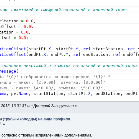
ение пикетажей и смещений начальной и конечной точек
tStation 
=
0.0
,
tOffset 
=
0.0
,
tation 
=
0.0
,
ffset 
=
0.0
;
ationOffset
(
startPt
.
X
, startPt
.
Y
, 
ref
 startStation, 
ref
 
ationOffset
(
endPt
.
X
, endPt
.
Y
, 
ref
 endStation, 
ref
 endOff
 значения пикетажей и отметок начальной и конечной точек
Message
(
ба '{0}' отображается на виде профиля '{1}'."
ачало - пикет: {2:0.00}, отметка: {3:0.00}"
онец - пикет: {4:0.00}, отметка: {5:0.00}"
,
ame
, pv
.
Name
, startStation, startPt
.
Z
, endStation, endPt
-2015, 13:01:37 от Дмитрий Загорулькин
»
и (трубы и колодцы) на виде профиля.
1 »
е согласно с твоими исправлениям и дополнениями.