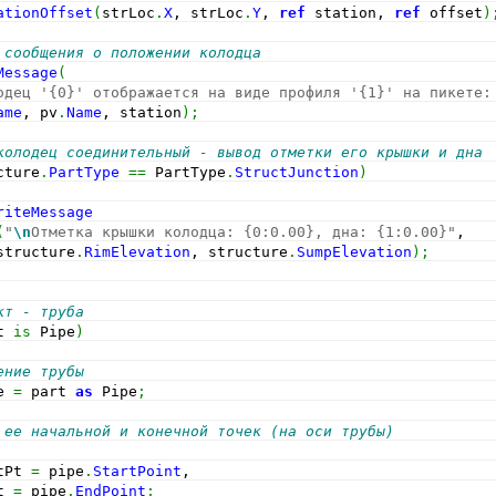
ationOffset
(
strLoc
.
X
, strLoc
.
Y
, 
ref
 station, 
ref
 offset
)
 сообщения о положении колодца
Message
(
одец '{0}' отображается на виде профиля '{1}' на пикете:
ame
, pv
.
Name
, station
)
;
колодец соединительный - вывод отметки его крышки и дна
cture
.
PartType
==
 PartType
.
StructJunction
)
riteMessage
(
"
\n
Отметка крышки колодца: {0:0.00}, дна: {1:0.00}"
,
structure
.
RimElevation
, structure
.
SumpElevation
)
;
кт - труба
t 
is
 Pipe
)
ение трубы
e 
=
 part 
as
 Pipe
;
 ее начальной и конечной точек (на оси трубы)
tPt 
=
 pipe
.
StartPoint
,
t 
=
 pipe
.
EndPoint
;