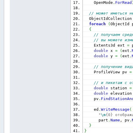
    OpenMode
.
ForRead
// может иметься н
  ObjectIdCollection
foreach
(
ObjectId 
{
// получаем сред
// вы можете изм
    Extents3d ext 
=
 
double
 x 
=
(
ext
.
double
 y 
=
(
ext
.
// получение вид
    ProfileView pv 
=
// и пикетаж с о
double
 station 
=
double
 elevation
    pv
.
FindStationAn
    ed
.
WriteMessage
(
"
\n
{0} отображ
      part
.
Name
, pv
.
}
}