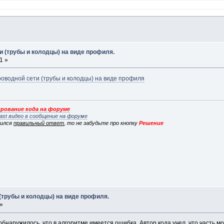
и (трубы и колодцы) на виде профиля.
1 »
оводной сети (трубы и колодцы) на виде профиля
рование кода на форуме
ast видео в сообщение на форуме
вился
правильный ответ
, то не забудьте про кнопку
Решение
(трубы и колодцы) на виде профиля.
 »
обнаружилось, что в алгоритме имеется ошибка. Автор кода учел, что часть м