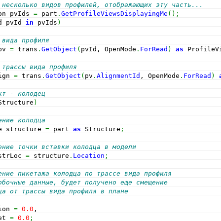
 несколько видов профилей, отображающих эту часть...
on pvIds 
=
 part
.
GetProfileViewsDisplayingMe
(
)
;
d pvId 
in
 pvIds
)
 вида профиля
pv 
=
 trans
.
GetObject
(
pvId, OpenMode
.
ForRead
)
as
 ProfileV
 трассы вида профиля
ign 
=
 trans
.
GetObject
(
pv
.
AlignmentId
, OpenMode
.
ForRead
)
кт - колодец
Structure
)
ение колодца
e structure 
=
 part 
as
 Structure
;
ение точки вставки колодца в модели
strLoc 
=
 structure
.
Location
;
ение пикетажа колодца по трассе вида профиля
обочные данные, будет получено еще смещение
ца от трассы вида профиля в плане
ion 
=
0.0
,
et 
=
0.0
;