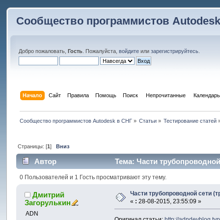
Сообщество программистов Autodesk
Добро пожаловать,
Гость
. Пожалуйста,
войдите
или
зарегистрируйтесь
.
Начало
Сайт
Правила
Помощь
Поиск
 Непрочитанные 
Календарь
Сообщество программистов Autodesk в СНГ
»
Статьи
»
Тестирование статей
Страницы: [
1
]
Вниз
Автор
Тема: Части трубопроводной 
0 Пользователей и 1 Гость просматривают эту тему.
Части трубопроводной сети (т
Дмитрий
«
:
28-08-2015, 23:55:09 »
Загорулькин
ADN
Оригинал статьи:
http://adndevblog.ty