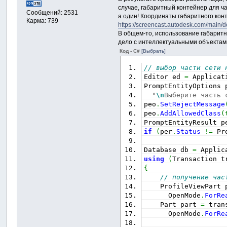
случае, габаритный контейнер для ча
Сообщений: 2531
а один! Координаты габаритного конт
Карма: 739
https://screencast.autodesk.com/main
В общем-то, использование габаритно
дело с интеллектуальными объектами
Код - C#
[Выбрать]
// выбор части сети 
Editor ed 
=
 Applicat
PromptEntityOptions 
"
\n
Выберите часть 
peo
.
SetRejectMessage
peo
.
AddAllowedClass
(
PromptEntityResult p
if
(
per
.
Status
!=
 Pr
Database db 
=
 Applic
using
(
Transaction t
{
// получение час
    ProfileViewPart 
      OpenMode
.
ForRe
    Part part 
=
 tran
      OpenMode
.
ForRe