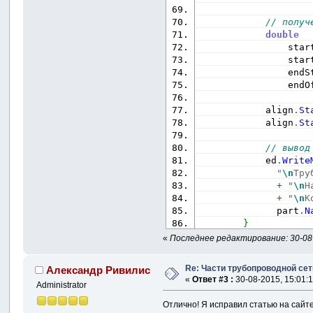
// получ
double
                star
                star
                endS
                endO
            align
.
St
            align
.
St
// вывод
            ed
.
Write
"
\n
Тру
+
"
\n
Н
+
"
\n
К
              part
.
N
}
}
«
Последнее редактирование: 30-08
}
Re: Части трубопроводной сет
Александр Ривилис
«
Ответ #3 :
30-08-2015, 15:01:1
Administrator
Отлично! Я исправил статью на сайт