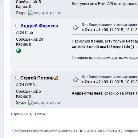
Сообщений: 5
Доступны ли в Revit API методы коп
Карма: 0
Skype:
Re: Копирование и мониторинг
Андрей Фазлеев
«
Ответ #1 :
08-11-2015, 12:11:2
ADN Club
Сообщений: 24
Насколько я знаю, есть только мето
Карма: 8
-
GetMonitoredLocalElementIds()
Перерыл всю справку, других методо
Re: Копирование и мониторинг
Сергей Петров
«
Ответ #2 :
09-11-2015, 10:10:3
ADN OPEN
Сообщений: 5
Андрей Фазлеев
, спасибо за ответ
Карма: 0
Skype:
Страницы: [
1
]
Вверх
Сообщество программистов Autodesk в СНГ
»
ADN Club
»
Revit API
»
Копиров