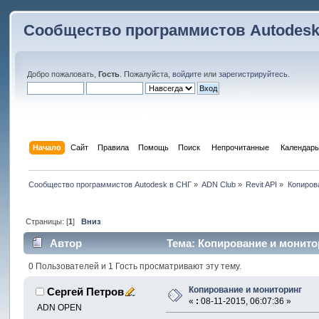
Сообщество программистов Autodesk
Добро пожаловать,
Гость
. Пожалуйста,
войдите
или
зарегистрируйтесь
.
Начало
Сайт
Правила
Помощь
Поиск
 Непрочитанные 
Календарь
Сообщество программистов Autodesk в СНГ
»
ADN Club
»
Revit API
»
Копиров
Страницы: [
1
]
Вниз
Автор
Тема: Копирование и монитор
0 Пользователей и 1 Гость просматривают эту тему.
Копирование и мониторинг
Сергей Петров
«
:
08-11-2015, 06:07:36 »
ADN OPEN