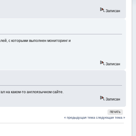
Записан
елей, с которыми выполнен мониторинг и
Записан
тал на каком-то англоязычном сайте.
Записан
ПЕЧАТЬ
« предыдущая тема
следующая тема »