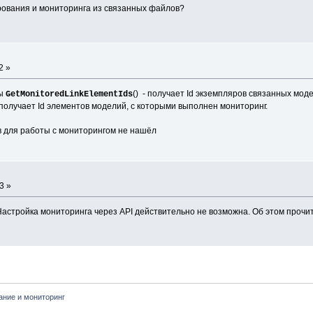
ирования и мониторинга из связанных файлов?
2 »
ды
() - получает Id экземпляров связанных мод
GetMonitoredLinkElementIds
 получает Id элементов моделий, с которыми выполнен мониторинг.
в для работы с мониторингом не нашёл
3 »
. Настройка мониторинга через API действительно не возможна. Об этом прочи
ание и мониторинг