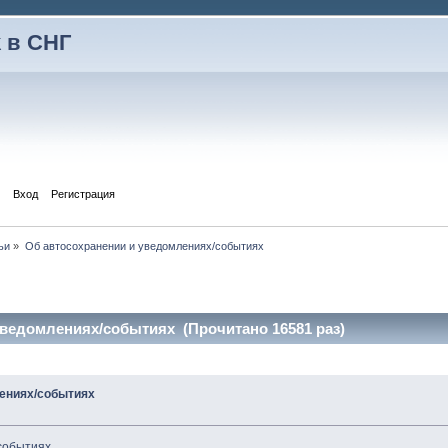
 в СНГ
Вход
Регистрация
ьи
»
Об автосохранении и уведомлениях/событиях
уведомлениях/событиях (Прочитано 16581 раз)
лениях/событиях
событиях