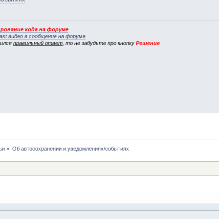
рование кода на форуме
ast видео в сообщение на форуме
вился
правильный ответ
, то не забудьте про кнопку
Решение
ьи
»
Об автосохранении и уведомлениях/событиях