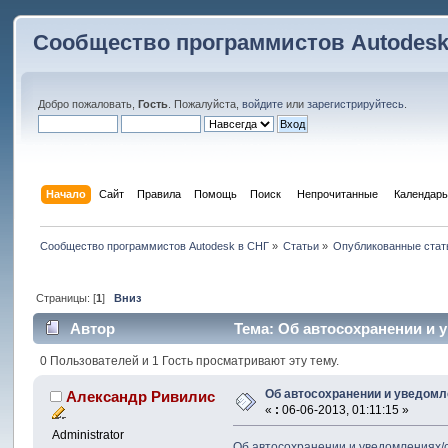
Сообщество программистов Autodesk
Добро пожаловать,
Гость
. Пожалуйста,
войдите
или
зарегистрируйтесь
.
Начало
Сайт
Правила
Помощь
Поиск
 Непрочитанные 
Календарь
Сообщество программистов Autodesk в СНГ
»
Статьи
»
Опубликованные стат
Страницы: [
1
]
Вниз
Автор
Тема: Об автосохранении и 
0 Пользователей и 1 Гость просматривают эту тему.
Об автосохранении и уведом
Александр Ривилис
«
:
06-06-2013, 01:11:15 »
Administrator
Об автосохранении и уведомлениях/