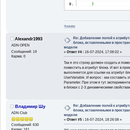
}
Youtube
Re: Добавление полей к атрибу
Alexandr1993
блока, вставленными в простра
ADN OPEN
модели
Сообщений: 19
«
Ответ #4 :
16-07-2024, 17:06:02 »
Карма: 0
Так я это строку должен создать и помес
поместить в атрибут блока. И вот в при
выполняется для ссылки на атрибут бло
UserVariable. И вопрос - как составить 
Parameter. При этом я тут эксперимент
в блоках с 2-3 динамическими свойствам
Re: Добавление полей к атрибу
Владимир Шу
блока, вставленными в простра
ADN Club
модели
«
Ответ #5 :
16-07-2024, 18:26:08 »
Сообщений: 630
Карма: 161