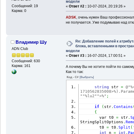
модели
Сообщений: 19
«
Ответ #2 :
10-07-2024, 20:19:26 »
Карма: 0
ADSK
, очень нужен Ваш профессионал
не получается. Уже подумываю над отка
Re: Добавление полей к атрибу
Владимир Шу
блока, вставленными в простра
ADN Club
модели
«
Ответ #3 :
16-07-2024, 17:00:51 »
Сообщений: 630
Карма: 161
А почему Вы не хотите пойти по самому
Как то так:
Код - C#
[Выбрать]
string
 str 
=
@"%
1710562835008>%).Param
"
"%lu2"
">%"
;
if
(
str
.
Contains
{
        var t0 
=
 str
.
S
StringSplitOptions
.
Rem
        t0 
=
 t0
.
Split
(
int
 n 
=
int
.
Pa