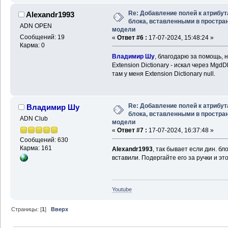
Re: Добавление полей к атрибу
Alexandr1993
блока, вставленными в простра
ADN OPEN
модели
Сообщений: 19
«
Ответ #6 :
17-07-2024, 15:48:24 »
Карма: 0
Владимир Шу
, благодарю за помощь, н
Extension Dictionary - искал через MgdD
там у меня Extension Dictionary null.
Re: Добавление полей к атрибу
Владимир Шу
блока, вставленными в простра
ADN Club
модели
«
Ответ #7 :
17-07-2024, 16:37:48 »
Сообщений: 630
Карма: 161
Alexandr1993
, так бывает если дин. бл
вставили. Подергайте его за ручки и эт
Youtube
Страницы: [
1
]
Вверх