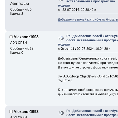
вставленными в пространство
Administrator
модели
Сообщений: 0
«
:
22-07-2016, 19:38:42 »
Карма: 2
Добавление полей к атрибутам блока, 
Re: Добавление полей к атрибу
Alexandr1993
блока, вставленными в простра
ADN OPEN
модели
Сообщений: 19
«
Ответ #1 :
09-07-2024, 10:04:20 »
Карма: 0
Добрый день! Ознакомился со статьёй,
Но столкнулся с проблемой при создан
В этом случае строка с формулой имеет
%<\AcObjProp Object(%<\_ObjId 171056
"%lu2">%
Как оптимальнее/проще всего получить
динамического свойства в коллекции)? 
Re: Добавление полей к атрибу
Alexandr1993
блока, вставленными в простра
ADN OPEN