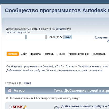
Сообщество программистов Autodesk 
Добро пожаловать,
Гость
. Пожалуйста,
войдите
или
зарегистрируйтесь
.
Доступны 
A
Начало
Сайт
Правила
Помощь
Поиск
 Непрочитанные 
Календарь
Сообщество программистов Autodesk в СНГ
»
Статьи
»
Опубликованные статьи
Добавление полей к атрибутам блока, вставленными в пространство модели
Страницы: [
1
]
Вниз
Автор
Тема: Добавление полей к атр
пространство модели (Прочитано 40520 раз)
0 Пользователей и 1 Гость просматривают эту тему.
Добавление полей к атрибутам б
ADSK