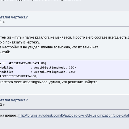
аталог чертежа?
1 »
тем же - путь к папке каталога не меняется. Просто в его составе всегда ест
жно привязать к чертежу.
 настройки я не увидел, вполне возможно, что их там и нет.
бытий:
rt: AECCSETNETWORKCATALOG]
 : <Modified : AeccDbSettingsNode, C5C>
 : <Modified : AeccDbSettingsNode, C5C>
ECCSETNETWORKCATALOG]
ия этого AeccDbSettingsNode, думаю, что решение найдете.
аталог чертежа?
3 »
 на вопрос:
http://forums.autodesk.com/t5/autocad-civil-3d-customization/pipe-cata