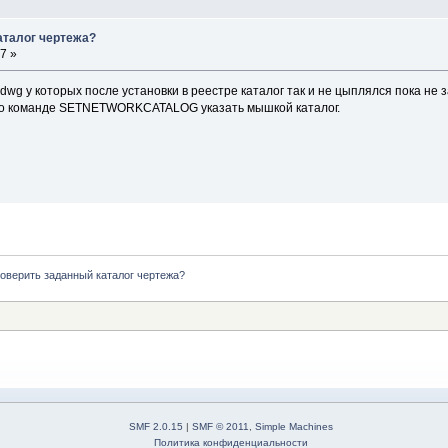
аталог чертежа?
7 »
dwg у которых после установки в реестре каталог так и не цыплялся пока не з
 по команде SETNETWORKCATALOG указать мышкой каталог.
роверить заданный каталог чертежа?
SMF 2.0.15
|
SMF © 2011
,
Simple Machines
Политика конфиденциальности