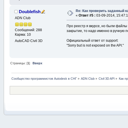
Re: Как проверить заданный к
Doublefish
«
Ответ #5 :
03-09-2014, 15:47:1
ADN Club
Про реестр я вкурсе, но были файлы 
Сообщений: 288
закрытие, то надо именно в ручную
Карма: 10
Официальный ответ от support:
AutoCAD Civil 3D
"Sorry but is not exposed on the API."
Страницы: [
1
]
Вверх
Сообщество программистов Autodesk в СНГ
»
ADN Club
»
Civil 3D API
»
Как п