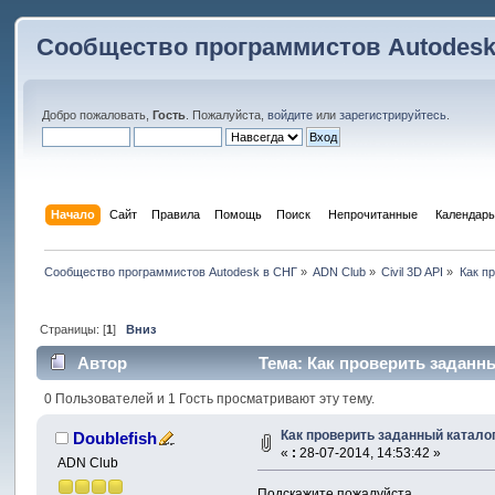
Сообщество программистов Autodesk
Добро пожаловать,
Гость
. Пожалуйста,
войдите
или
зарегистрируйтесь
.
Начало
Сайт
Правила
Помощь
Поиск
 Непрочитанные 
Календарь
Сообщество программистов Autodesk в СНГ
»
ADN Club
»
Civil 3D API
»
Как п
Страницы: [
1
]
Вниз
Автор
Тема: Как проверить заданны
0 Пользователей и 1 Гость просматривают эту тему.
Как проверить заданный катало
Doublefish
«
:
28-07-2014, 14:53:42 »
ADN Club
Подскажите пожалуйста