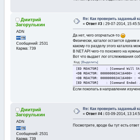
Re: Как проверить заданный к
Дмитрий
«
Ответ #3 :
29-07-2014, 15:45:5
Загорулькин
ADN
Да нет, чего огорчаться-то
Физически, каталог остается одним и 
Сообщений: 2531
какому-то разделу этого каталога мо
Карма: 739
В NET API чего-то похожего на нужные
Вот что выдает лог отслеживания со
Код:
[Выделить]
[ED REACTOR] : [Command Will Sta
<DB REACTOR: 000000002AC16400>
<DB REACTOR: 000000002AC16400>
[ED REACTOR] : [Command Ended: A
Если покопать в направлении изучен
Re: Как проверить заданный к
Дмитрий
«
Ответ #4 :
03-09-2014, 13:14:5
Загорулькин
ADN
Посмотрите, вроде бы тут есть ответ
Сообщений: 2531
Карма: 739