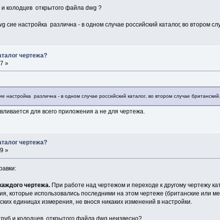
б и колодцев открытого файла dwg ?
 сие настройка различна - в одном случае российский каталог, во втором сл
аталог чертежа?
7 »
2
е настройка различна - в одном случае российский каталог, во втором случае британский
авливается для всего приложения а не для чертежа.
аталог чертежа?
9 »
равки:
каждого чертежа.
При работе над чертежом и переходе к другому чертежу ката
я, которые использовались последними на этом чертеже (британские или м
ских единицах измерения, не внося никаких изменений в настройки.
г труб и колодцев открытого файла dwg неизвесно?