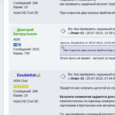
Сообщений: 288
как проверить заданный каталог тру
Карма: 10
При открытии двух разных файлов dwg
AutoCAD Civil 3D
Re: Как проверить заданный к
Дмитрий
«
Ответ #1 :
28-07-2014, 15:39:1
Загорулькин
ADN
Цитата: Doublefish от 28-07-2014, 14:53:4
Сообщений: 2531
При открытии двух разных файлов dwg си
Карма: 739
Этого быть не может - каталог устан
Re: Как проверить заданный к
Doublefish
«
Ответ #2 :
29-07-2014, 07:44:4
ADN Club
Придётся вас огорчить цитатой из сп
Сообщений: 288
Карма: 10
Каталоги элементов задаются для 
перенастроены на единицы измерени
AutoCAD Civil 3D
чертежами в британских или метриче
Т.е. как проверить заданный катало