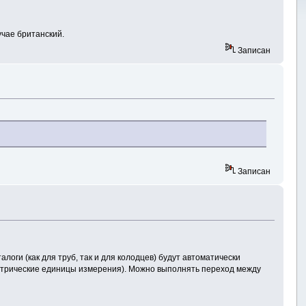
учае британский.
Записан
.
Записан
логи (как для труб, так и для колодцев) будут автоматически
етрические единицы измерения). Можно выполнять переход между