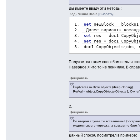
Вы имеете ввиду эти методы:
Код - Visual Basic
[Выбрать]
set
 newBlock = blocks1
‘Далее варианты команд
set
 res = doc1.CopyObj
set
 res = doc1.CopyObj
doc1.CopyObjects(obs, 
Получается таким способом нельзя ско
Наверное я что то не понимаю. В справ
Цитировать
Duplicates multiple objects (deep cloning).
RetVal = object.CopyObjects(Objects [, Owner] 
2.
Цитировать
Во втором случае ты вставляешь Простран
модели своего чертежа, а совсем не блок "
Данный способ посмотрел в примере: