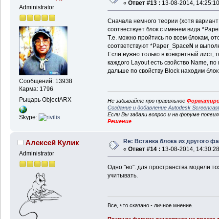
«
Ответ #13 :
13-08-2014, 14:25:10
Administrator
Сначала немного теории (хотя вариант
соотвествует блок с именем вида *Pap
Т.е. можно пройтись по всем блокам, от
соответствуют *Paper_Space
N
и выполни
Если нужно только в конкретный лист, то
каждого Layout есть свойство Name, по
дальше по свойству Block находим блок
Сообщений: 13938
Карма: 1796
Рыцарь ObjectARX
Не забывайте про правильное
Форматиро
Создание и добавление Autodesk Screencas
Если Вы задали вопрос и на форуме появи
Skype:
Решение
Re: Вставка блока из другого ф
Алексей Кулик
«
Ответ #14 :
13-08-2014, 14:30:28
Administrator
Одно "но": для пространства модели тож
учитывать.
Все, что сказано - личное мнение.