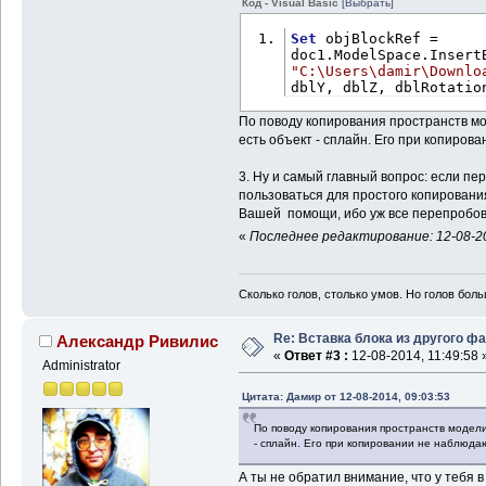
Код - Visual Basic
[Выбрать]
Set
 objBlockRef = 
"C:\Users\damir\Downlo
dblY, dblZ, dblRotatio
По поводу копирования пространств мо
есть объект - сплайн. Его при копиров
3. Ну и самый главный вопрос: если пе
пользоваться для простого копировани
Вашей помощи, ибо уж все перепробова
«
Последнее редактирование: 12-08-20
Сколько голов, столько умов. Но голов бол
Re: Вставка блока из другого ф
Александр Ривилис
«
Ответ #3 :
12-08-2014, 11:49:58 
Administrator
Цитата: Дамир от 12-08-2014, 09:03:53
По поводу копирования пространств модели 
- сплайн. Его при копировании не наблюда
А ты не обратил внимание, что у тебя