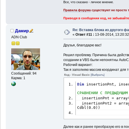
Все, что сказано - личное мнение.
Правила форума
существуют не просто т
Приводя в сообщении код, не забывайте
Re: Вставка блока из другого ф
Дамир
«
Ответ #11 :
13-08-2014, 13:20:32
ADN Club
Друзья, благодарю вас!
Решил проблему. Причина была действи
создании в VBS были непонятны AutoC
Рабочий вариант:
Так я заполняю массив координат для т
Сообщений: 94
Код - Visual Basic
[Выбрать]
Карма: 1
Dim
 insertionPnt, inse
СРАВНЕНИИ С ПРЕДЫДУЩИМ
  insertionPnt2 = arra
Cdbl(0.0))
Далее как и ранее преобразую его в п