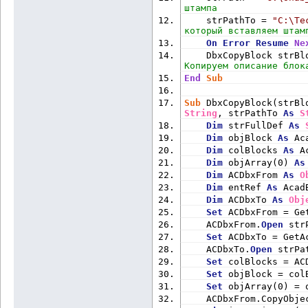
штампа
    strPathTo = 
"C:\Те
который вставляем штам
On
Error
Resume
Ne
    DbxCopyBlock strBl
Копируем описание блок
End
Sub
Sub
 DbxCopyBlock(strBl
String
, strPathTo 
As
S
Dim
 strFullDef 
As
Dim
 objBlock 
As
 Ac
Dim
 colBlocks 
As
 A
Dim
 objArray(0) 
As
Dim
 ACDbxFrom 
As
O
Dim
 entRef 
As
 Acad
Dim
 ACDbxTo 
As
Obj
Set
 ACDbxFrom = Ge
    ACDbxFrom.
Open
 str
Set
 ACDbxTo = GetA
    ACDbxTo.
Open
 strPa
Set
 colBlocks = AC
Set
 objBlock = col
Set
 objArray(0) = 
    ACDbxFrom.CopyObje