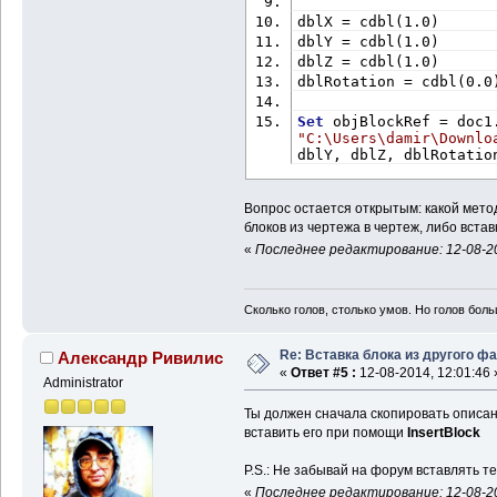
dblX = cdbl(1.0)
dblY = cdbl(1.0)
dblZ = cdbl(1.0)
dblRotation = cdbl(0.0
Set
"C:\Users\damir\Downlo
dblY, dblZ, dblRotatio
Вопрос остается открытым: какой мето
блоков из чертежа в чертеж, либо встав
«
Последнее редактирование: 12-08-20
Сколько голов, столько умов. Но голов бол
Re: Вставка блока из другого ф
Александр Ривилис
«
Ответ #5 :
12-08-2014, 12:01:46 
Administrator
Ты должен сначала скопировать описа
вставить его при помощи
InsertBlock
P.S.: Не забывай на форум вставлять т
«
Последнее редактирование: 12-08-20