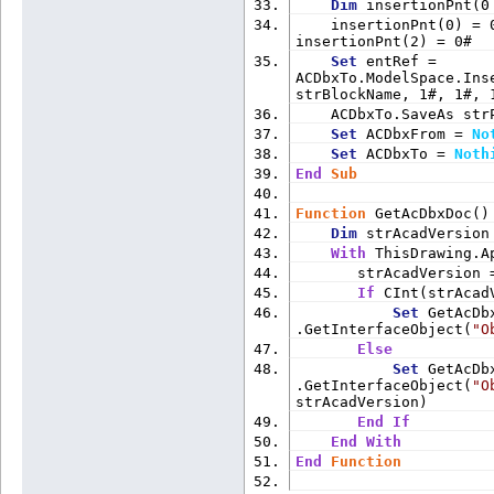
Dim
 insertionPnt(0
    insertionPnt(0) = 
insertionPnt(2) = 0#
Set
 entRef = 
ACDbxTo.ModelSpace.Ins
strBlockName, 1#, 1#, 
    ACDbxTo.SaveAs str
Set
 ACDbxFrom = 
No
Set
 ACDbxTo = 
Noth
End
Sub
Function
 GetAcDbxDoc()
Dim
 strAcadVersion
With
 ThisDrawing.A
       strAcadVersion 
If
 CInt(strAcad
Set
 GetAcDbx
.GetInterfaceObject(
"O
Else
Set
 GetAcDbx
.GetInterfaceObject(
"O
strAcadVersion)
End
If
End
With
End
Function