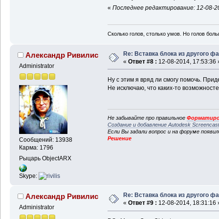
«
Последнее редактирование: 12-08-20
Сколько голов, столько умов. Но голов бол
Re: Вставка блока из другого ф
Александр Ривилис
«
Ответ #8 :
12-08-2014, 17:53:36 
Administrator
Ну с этим я вряд ли смогу помочь. При
Не исключаю, что каких-то возможносте
Не забывайте про правильное
Форматиро
Создание и добавление Autodesk Screencas
Если Вы задали вопрос и на форуме появи
Решение
Сообщений: 13938
Карма: 1796
Рыцарь ObjectARX
Skype:
Re: Вставка блока из другого ф
Александр Ривилис
«
Ответ #9 :
12-08-2014, 18:31:16 
Administrator