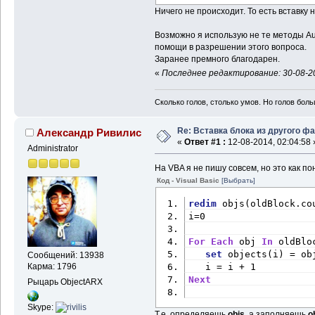
Ничего не происходит. То есть вставку 
Возможно я использую не те методы A
помощи в разрешении этого вопроса.
Заранее премного благодарен.
«
Последнее редактирование: 30-08-20
Сколько голов, столько умов. Но голов бол
Re: Вставка блока из другого ф
Александр Ривилис
«
Ответ #1 :
12-08-2014, 02:04:58 
Administrator
На VBA я не пишу совсем, но это как по
Код - Visual Basic
[Выбрать]
redim
 objs(oldBlock.co
i=0
For
Each
 obj 
In
 oldBlo
set
 objects(i) = ob
Сообщений: 13938
Карма: 1796
   i = i + 1
Next
Рыцарь ObjectARX
Skype:
Т.е. определяешь
objs
, а заполняешь
o