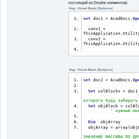
состоящий из Double элементов)
Код - Visual Basic
[Выбрать]
set
 doc1 = AcadDocs.
Op
  conv1 = 
ThisApplication.Utilit
  conv2 = 
ThisApplication.Utilit
Код - Visual Basic
[Выбрать]
set
 doc2 = AcadDocs.
Op
Set
 colBlocks = doc1
которого буду забирать
Set
 objBlock = colBl
' нужный мн
Dim
  objArray
  objArray = array(obj
ЗНАЧЕНИЕ МАССИВА ПО ДР