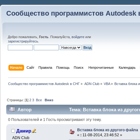
Сообщество программистов Autodesk 
Добро пожаловать,
Гость
. Пожалуйста,
войдите
или
зарегистрируйтесь
.
Начало
Сайт
Правила
Помощь
Поиск
 Непрочитанные 
Календарь
Сообщество программистов Autodesk в СНГ
»
ADN Club
»
VBA
»
Вставка блока 
Страницы: [
1
]
2
3
Все
Вниз
Автор
Тема: Вставка блока из другог
0 Пользователей и 1 Гость просматривают эту тему.
Вставка блока из другого файла
Дамир
«
:
11-08-2014, 23:46:52 »
ADN Club