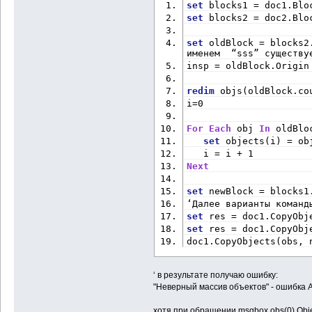
set
 blocks1 = doc1.Blo
set
 blocks2 = doc2.Blo
set
 oldBlock = blocks2
именем  “sss” существу
insp = oldBlock.Origin
redim
 objs(oldBlock.co
i=0
For
Each
 obj 
In
 oldBlo
set
 objects(i) = ob
   i = i + 1
Next
set
 newBlock = blocks1
‘Далее варианты команд
set
 res = doc1.CopyObj
set
 res = doc1.CopyObj
doc1.CopyObjects(obs, 
‘ в результате получаю ошибку:
"Неверный массив объектов" - ошибка 
хотя при обращении msgbox obs(0).Obj