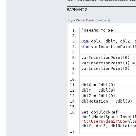
________________________________
ВАРИАНТ 2
Код - Visual Basic
[Выбрать]
‘Начало то же
Dim
 dblX, dblY, dblZ, 
dim
 varInsertionPoint(
varInsertionPoint(0) =
varInsertionPoint(1) =
varInsertionPoint(2) =
dblX = Cdbl(0)
dblY = Cdbl(0)
dblZ = Cdbl(0)
dblRotation = Cdbl(0)
Set
 objBlockRef = 
"C:\Users\damir\Downlo
dblY, dblZ, dblRotatio