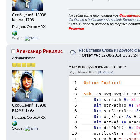
Сообщений: 13938
Не забывайте про правильное
Форматиро
Создание и добавление Autodesk Screencas
Карма: 1796
Если Вы задали вопрос и на форуме появи
Рыцарь ObjectARX
Решение
Skype:
Re: Вставка блока из другого ф
Александр Ривилис
«
Ответ #6 :
12-08-2014, 13:28:24 
Administrator
У меня получилось что-то такое:
Код - Visual Basic
[Выбрать]
Option
Explicit
Sub
 TestDwg2DwgBlkTran
Dim
 strPath 
As
Str
Dim
 strPathTo 
As
S
Сообщений: 13938
Карма: 1796
Dim
 strBlockName 
A
Dim
 objBlock 
As
 Ac
Рыцарь ObjectARX
Dim
 entRef 
As
 Acad
Dim
 dblPkPt() 
As
D
Skype:
    strBlockName = 
"sh
    strPath = 
"C:\shab