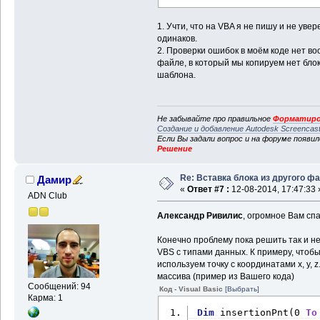
1. Учти, что на VBA я не пишу и не уве
одинаков.
2. Проверки ошибок в моём коде нет во
файле, в который мы копируем нет блок
шаблона.
Не забывайте про правильное
Форматиро
Создание и добавление Autodesk Screencas
Если Вы задали вопрос и на форуме появи
Решение
Re: Вставка блока из другого ф
Дамир
«
Ответ #7 :
12-08-2014, 17:47:33 
ADN Club
Александр Ривилис
, огромное Вам сп
Конечно проблему пока решить так и не
VBS с типами данных. К примеру, чтоб
используем точку с координатами x, y, 
массива (пример из Вашего кода)
Сообщений: 94
Код - Visual Basic
[Выбрать]
Карма: 1
Dim
 insertionPnt(0 
To