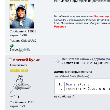
P.S.: Метод CopyObjects не допускает 
Не забывайте про правильное
Форматиро
Создание и добавление Autodesk Screencas
Если Вы задали вопрос и на форуме появи
Решение
Сообщений: 13938
Карма: 1796
Рыцарь ObjectARX
Skype:
Re: Вставка блока из другого ф
Алексей Кулик
«
Ответ #10 :
13-08-2014, 00:33:15
Administrator
Дамир
, а конструкция типа
Код - Visual Basic
[Выбрать]
Dim
 insPoint
insPoint = (0.0, 0.0, 
не сработает?
Сообщений: 1123
Карма: 173