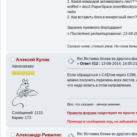
1. Какой командой активировать лист? 
entRef = doc2.PaperSpace.InsertBlock(con
либо
2. Как вставить блок в конкретный лист
Заранее премного благодарен!
«
Последнее редактирование: 13-08-20
Сколько голов, столько умов. Но голов бол
Re: Вставка блока из другого ф
Алексей Кулик
«
Ответ #12 :
13-08-2014, 14:05:21
Administrator
Если обращаться с CAD'ом через СОМ, 
можно получить перечень всех листов. А
что надо искать в этом направлении.
Все, что сказано - личное мнение.
Сообщений: 1123
Правила форума
существуют не просто т
Карма: 173
Приводя в сообщении код, не забывайте
Re: Вставка блока из другого ф
Александр Ривилис