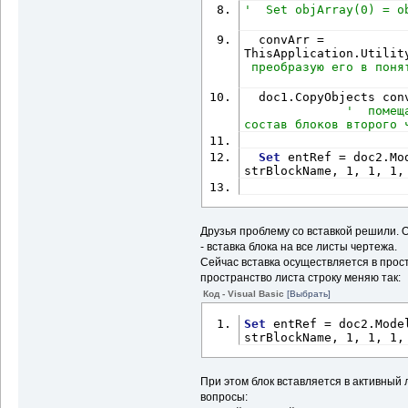
'  Set objArray(0) = o
  convArr = 
ThisApplication.Utilit
 преобразую его в поня
  doc1.CopyObjects convArr, doc2.Blocks                 
'  помещ
состав блоков второго 
Set
 entRef = doc2.Mo
strBlockName, 1, 1, 1,
Друзья проблему со вставкой решили. 
- вставка блока на все листы чертежа.
Сейчас вставка осуществляется в прос
пространство листа строку меняю так:
Код - Visual Basic
[Выбрать]
Set
 entRef = doc2.Mode
strBlockName, 1, 1, 1,
При этом блок вставляется в активный 
вопросы: