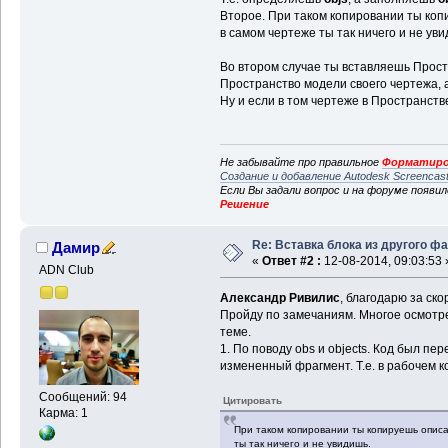
Второе. При таком копировании ты копир
в самом чертеже ты так ничего и не уви
Во втором случае ты вставляешь Прост
Пространство модели своего чертежа, а 
Ну и если в том чертеже в Пространстве
Не забывайте про правильное
Форматиро
Создание и добавление Autodesk Screencas
Если Вы задали вопрос и на форуме появи
Решение
Re: Вставка блока из другого ф
Дамир
«
Ответ #2 :
12-08-2014, 09:03:53 
ADN Club
Александр Ривилис
, благодарю за ско
Пройду по замечаниям. Многое осмотре
теме.
1. По поводу obs и objects. Код был п
измененный фрагмент. Т.е. в рабочем к
Сообщений: 94
Цитировать
Карма: 1
При таком копировании ты копируешь описан
ты так ничего и не увидишь.