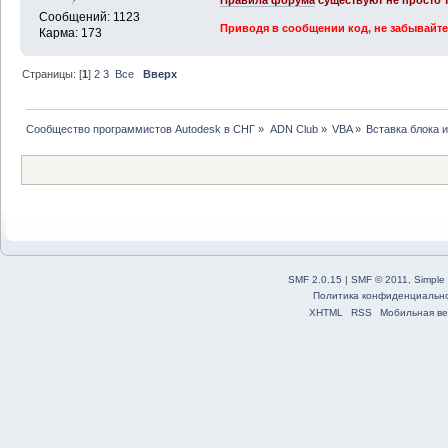
Правила форума
существуют не просто т
Сообщений: 1123
Приводя в сообщении код, не забывайте
Карма: 173
Страницы: [
1
]
2
3
Все
Вверх
Сообщество программистов Autodesk в СНГ
»
ADN Club
»
VBA
»
Вставка блока 
SMF 2.0.15
|
SMF © 2011
,
Simple
Политика конфиденциальн
XHTML
RSS
Мобильная ве