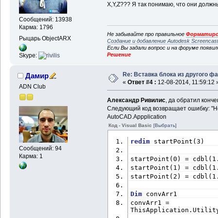
X,Y,Z??? Я так понимаю, что они долж
Сообщений: 13938
Карма: 1796
Не забывайте про правильное
Форматиро
Рыцарь ObjectARX
Создание и добавление Autodesk Screencas
Если Вы задали вопрос и на форуме появи
Решение
Skype:
Re: Вставка блока из другого ф
Дамир
«
Ответ #4 :
12-08-2014, 11:59:12 
ADN Club
Александр Ривилис
, да обратил конче
Следующий код возвращает ошибку: "Не
AutoCAD.Appplication
Код - Visual Basic
[Выбрать]
redim
 startPoint(3)
Сообщений: 94
Карма: 1
startPoint(0) = cdbl(1
startPoint(1) = cdbl(1
startPoint(2) = cdbl(1
Dim
 convArr1
convArr1 = 
ThisApplication.Utilit