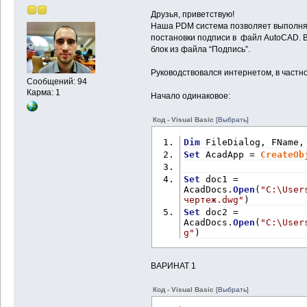
Друзья, приветствую!
Наша PDM система позволяет выполня
постановки подписи в файл AutoCAD. 
блок из файла “Подпись”.
Руководствовался интернетом, в частн
Сообщений: 94
Карма: 1
Начало одинаковое:
Код - Visual Basic
[Выбрать]
Dim
 FileDialog, FName,
Set
 AcadApp = 
CreateOb
Set
 doc1 = 
AcadDocs.
Open
(
"C:\User
чертеж.dwg"
)
Set
 doc2 = 
AcadDocs.
Open
(
"C:\User
g"
)
ВАРИНАТ 1
Код - Visual Basic
[Выбрать]