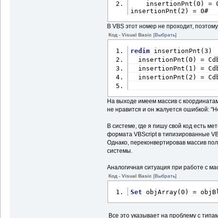
    insertionPnt(0) = 
insertionPnt(2) = 0# 
В VBS этот номер не проходит, поэтом
Код - Visual Basic
[Выбрать]
redim
 insertionPnt(3)
  insertionPnt(0) = Cd
  insertionPnt(1) = Cd
  insertionPnt(2) = Cd
На выходе имеем массив с координатами
не нравится и он жалуется ошибкой: "Н
В системе, где я пишу свой код есть м
формата VBScript в типизированные VB
Однако, переконвертировав массив по
системы.
Аналогичная ситуация при работе с м
Код - Visual Basic
[Выбрать]
Set
 objArray(0) = objB
Все это указывает на проблему с типа