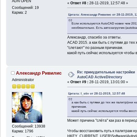
ADN OPEN
«
Ответ #8 :
28-11-2019, 12:57:48 »
Сообщений: 19
Карма: 2
Цитата: Александр Ривилис от 28-11-2019, 1
Если используются AutoCAD новее чем 2011 (
необязательно. Есть автозагрузчик (autolo
Александр, спасибо за ответы.
ACAD 2015. а как быть с путями до тех
"слетают" по разным причинам.
какой путь сейчас используется чтобы 
Re: принудительные настройки
Александр Ривилис
AutoCAD ActiveDirectory
Administrator
«
Ответ #9 :
28-11-2019, 13:01:00 »
Цитата: I_stiv от 28-11-2019, 12:57:48
а как быть с путями до тех же палитр(они 
причинам.
какой путь сейчас используется чтобы восс
Может причина "слёта" как раз в пери
Сообщений: 13938
Чтобы восстановить путь к палитрам ну
Карма: 1796
HKEY_CURRENT_USER\Software\Autod