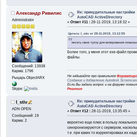
Re: принудительные настройки
Александр Ривилис
AutoCAD ActiveDirectory
Administrator
«
Ответ #11 :
28-11-2019, 13:18:32 »
Цитата: I_stiv от 28-11-2019, 13:12:55
писать свою тулзу для копирования локально
Более того, у меня этот exe-файл пров
файлы.
Сообщений: 13938
Карма: 1796
Не забывайте про правильное
Форматиро
Рыцарь ObjectARX
Создание и добавление Autodesk Screencas
Если Вы задали вопрос и на форуме появи
Skype:
Решение
Re: принудительные настройки
I_stiv
AutoCAD ActiveDirectory
ADN OPEN
«
Ответ #12 :
28-11-2019, 13:35:45 »
Сообщений: 19
Карма: 2
вероятно еще плюс в пользу локального
синхронизируются с сервером, наскольк
т.е. при каких то корректировках их на