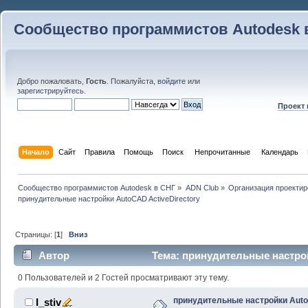
Сообщество программистов Autodesk 
Добро пожаловать,
Гость
. Пожалуйста,
войдите
или
зарегистрируйтесь
.
Проект
Начало
Сайт
Правила
Помощь
Поиск
 Непрочитанные 
Календарь
Сообщество программистов Autodesk в СНГ
»
ADN Club
»
Организация проекти
принудительные настройки AutoCAD ActiveDirectory 
Страницы: [
1
]
Вниз
Автор
Тема: принудительные настрой
(Прочитано 46543 раз)
0 Пользователей и 2 Гостей просматривают эту тему.
принудительные настройки Aut
I_stiv