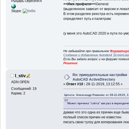
Рыцарь ObjectARX
<<Имя профиля>>
\General
(выделенное зависит от версии и лока
Skype:
В этом разделее реестра есть переме
определяет путь к палитрам:
(у меня это AutoCAD 2020 и пути по-ум
Не забывайте про правильное
Форматиро
Создание и добавление Autodesk Screencas
Если Вы задали вопрос и на форуме появи
Решение
Re: принудительные настройки
I_stiv
AutoCAD ActiveDirectory
ADN OPEN
«
Ответ #10 :
28-11-2019, 13:12:55 »
Сообщений: 19
Карма: 2
Цитата: Александр Ривилис от 28-11-2019, 1
Может причина "слёта" как раз в периодич
думаю что это одна из причин.еще быв
полный список причин не известен.
писать свою тулзу для копирования лок