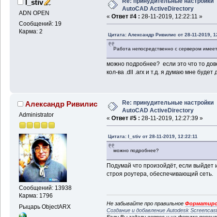
Re: принудительные настройки
I_stiv
AutoCAD ActiveDirectory
ADN OPEN
«
Ответ #4 :
28-11-2019, 12:22:11 »
Сообщений: 19
Карма: 2
Цитата: Александр Ривилис от 28-11-2019, 1
Работа непосредственно с сервером имеет
можно подробнее? если это что то дово
кол-ва .dll .arx и т.д. я думаю мне будет 
Re: принудительные настройки
Александр Ривилис
AutoCAD ActiveDirectory
Administrator
«
Ответ #5 :
28-11-2019, 12:27:39 »
Цитата: I_stiv от 28-11-2019, 12:22:11
можно подробнее?
Подумай что произойдёт, если выйдет и
строя роутера, обеспечивающий сеть.
Сообщений: 13938
Карма: 1796
Не забывайте про правильное
Форматиро
Рыцарь ObjectARX
Создание и добавление Autodesk Screencas