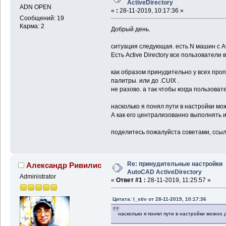
ActiveDirectory
ADN OPEN
«
:
28-11-2019, 10:17:36 »
Сообщений: 19
Карма: 2
Добрый день.
ситуация следующая. есть N машин с A
Есть Active Directory все пользователи
как образом принудительно у всех проп
палитры. или до .CUIX .
не разово. а так чтобы когда пользова
насколько я понял пути в настройки мо
А как его централизованно выполнять 
поделитесь пожалуйста советами, ссылк
Re: принудительные настройки
Александр Ривилис
AutoCAD ActiveDirectory
Administrator
«
Ответ #1 :
28-11-2019, 11:25:57 »
Цитата: I_stiv от 28-11-2019, 10:17:36
насколько я понял пути в настройки можно 