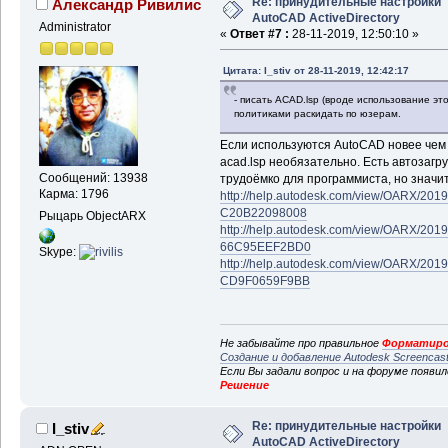
Re: принудительные настройки
Александр Ривилис
AutoCAD ActiveDirectory
Administrator
«
Ответ #7 :
28-11-2019, 12:50:10 »
Цитата: I_stiv от 28-11-2019, 12:42:17
- писать ACAD.lsp (вроде использование это
политиками раскидать по юзерам.
Если используются AutoCAD новее чем 20
acad.lsp необязательно. Есть автозагру
Сообщений: 13938
трудоёмко для программиста, но значи
Карма: 1796
http://help.autodesk.com/view/OARX/2
C20B22098008
Рыцарь ObjectARX
http://help.autodesk.com/view/OARX/2
66C95EEF2BD0
Skype:
http://help.autodesk.com/view/OARX/2
CD9F0659F9BB
Не забывайте про правильное
Форматиро
Создание и добавление Autodesk Screencas
Если Вы задали вопрос и на форуме появи
Решение
Re: принудительные настройки
I_stiv
AutoCAD ActiveDirectory