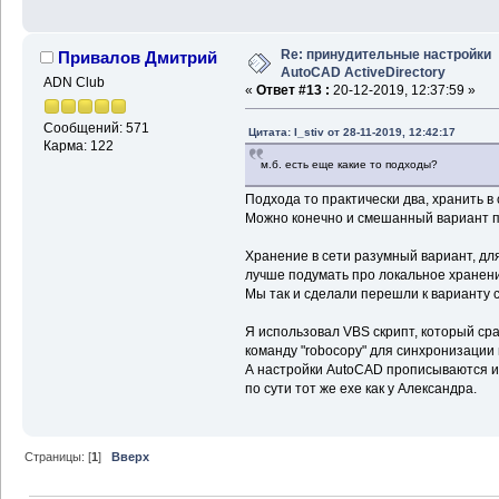
Re: принудительные настройки
Привалов Дмитрий
AutoCAD ActiveDirectory
ADN Club
«
Ответ #13 :
20-12-2019, 12:37:59 »
Сообщений: 571
Цитата: I_stiv от 28-11-2019, 12:42:17
Карма: 122
м.б. есть еще какие то подходы?
Подхода то практически два, хранить в 
Можно конечно и смешанный вариант п
Хранение в сети разумный вариант, дл
лучше подумать про локальное хранени
Мы так и сделали перешли к варианту 
Я использовал VBS скрипт, который ср
команду "robocopy" для синхронизации 
А настройки AutoCAD прописываются из
по сути тот же exe как у Александра.
Страницы: [
1
]
Вверх