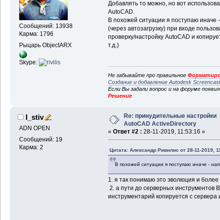
Добавлять то можно, но вот использова
AutoCAD.
В похожей ситуации я поступаю иначе -
Сообщений: 13938
(через автозагрузку) при входе пользо
Карма: 1796
проверку/настройку AutoCAD и копирует 
Рыцарь ObjectARX
т.д.)
Skype:
Не забывайте про правильное
Форматиро
Создание и добавление Autodesk Screencas
Если Вы задали вопрос и на форуме появи
Решение
Re: принудительные настройки
I_stiv
AutoCAD ActiveDirectory
ADN OPEN
«
Ответ #2 :
28-11-2019, 11:53:16 »
Сообщений: 19
Карма: 2
Цитата: Александр Ривилис от 28-11-2019, 1
В похожей ситуации я поступаю иначе - на
1. я так понимаю это эволюция и более
2. а пути до серверных инструментов 
инструментарий копируется с сервера 