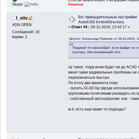
Если Вы задали вопрос и на форуме появи
Skype:
Решение
Re: принудительные настройки
I_stiv
AutoCAD ActiveDirectory
ADN OPEN
«
Ответ #6 :
28-11-2019, 12:42:17 »
Сообщений: 19
Карма: 2
Цитата: Александр Ривилис от 28-11-2019, 1
Подумай что произойдёт, если выйдет из ст
роутера, обеспечивающий сеть.
ну такое. тогда всем будет не до ACAD 
меня такие радикальные проблемы не а
переключиться быстро.
По итогу два варианта пока:
- писать ACAD.lsp (вроде использование
групповыми политиками раскидать по 
- собственный автозагрузчик .exe - так
м.б. есть еще какие то подходы?