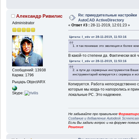
Re: принудительные настройки
Александр Ривилис
AutoCAD ActiveDirectory
Administrator
«
Ответ #3 :
28-11-2019, 12:01:23 »
Цитата: I_stiv от 28-11-2019, 11:53:16
1. я так понимаю это эволюция и более ком
В какой-то степени да. Фактически всё
Цитата: I_stiv от 28-11-2019, 11:53:16
Сообщений: 13938
2. а пути до серверных инструментов Ваш
инструментарий копируется с сервера и ис
Карма: 1796
Рыцарь ObjectARX
Копируется. Работа непосредственно с
которые мы когда-то напоролись и при
Skype:
локальные PC. Это надежнее.
Не забывайте про правильное
Форматиро
Создание и добавление Autodesk Screencas
Если Вы задали вопрос и на форуме появи
Решение