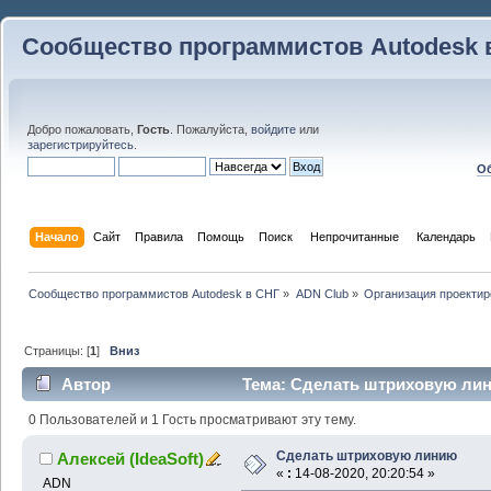
Сообщество программистов Autodesk 
Добро пожаловать,
Гость
. Пожалуйста,
войдите
или
зарегистрируйтесь
.
Об
Начало
Сайт
Правила
Помощь
Поиск
 Непрочитанные 
Календарь
Сообщество программистов Autodesk в СНГ
»
ADN Club
»
Организация проекти
Страницы: [
1
]
Вниз
Автор
Тема: Сделать штриховую лин
0 Пользователей и 1 Гость просматривают эту тему.
Сделать штриховую линию
Алексей (IdeaSoft)
«
:
14-08-2020, 20:20:54 »
ADN