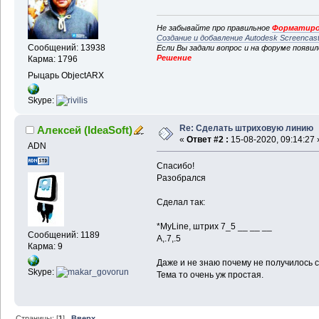
Не забывайте про правильное
Форматиро
Создание и добавление Autodesk Screencas
Сообщений: 13938
Если Вы задали вопрос и на форуме появи
Решение
Карма: 1796
Рыцарь ObjectARX
Skype:
Re: Сделать штриховую линию
Алексей (IdeaSoft)
«
Ответ #2 :
15-08-2020, 09:14:27 
ADN
Спасибо!
Разобрался
Сделал так:
*MyLine, штрих 7_5 __ __ __
Сообщений: 1189
A,.7,.5
Карма: 9
Даже и не знаю почему не получилось 
Skype:
Тема то очень уж простая.
Страницы: [
1
]
Вверх