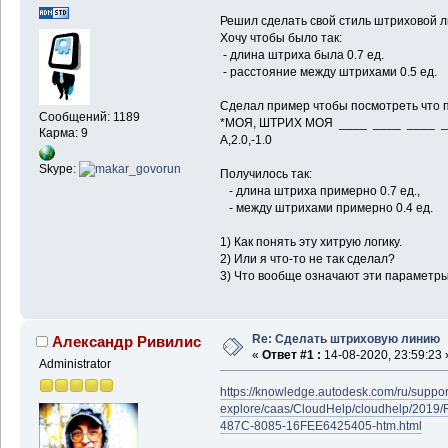
Решил сделать свой стиль штриховой 
Хочу чтобы было так:
- длина штриха была 0.7 ед.
- расстояние между штрихами 0.5 ед.
Сделал пример чтобы посмотреть что п
Сообщений: 1189
*МОЯ, ШТРИХ МОЯ ____ ____ ____ _
Карма: 9
A,2.0,-1.0
Skype:
Получилось так:
- длина штриха примерно 0.7 ед.,
- между штрихами примерно 0.4 ед.
1) Как понять эту хитрую логику.
2) Или я что-то не так сделал?
3) Что вообще означают эти параметры 
Re: Сделать штриховую линию
Александр Ривилис
«
Ответ #1 :
14-08-2020, 23:59:23 
Administrator
https://knowledge.autodesk.com/ru/support
explore/caas/CloudHelp/cloudhelp/2019
487C-8085-16FEE6425405-htm.html