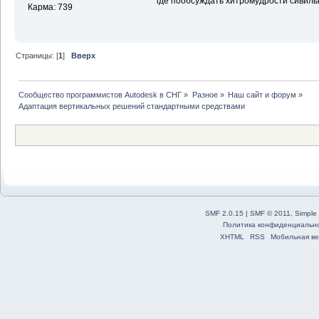
где пообсуждать хитромудрости сивил
Карма: 739
Страницы: [
1
]
Вверх
Сообщество программистов Autodesk в СНГ
»
Разное
»
Наш сайт и форум
»
Адаптация вертикальных решений стандартными средствами
SMF 2.0.15
|
SMF © 2011
,
Simple
Политика конфиденциальн
XHTML
RSS
Мобильная ве