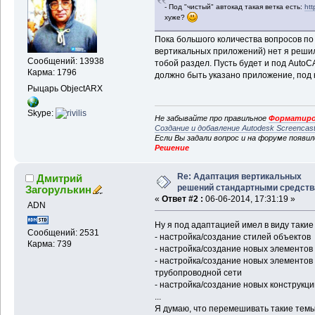
- Под "чистый" автокад такая ветка есть:
htt
хуже?
Пока большого количества вопросов по а
вертикальных приложений) нет я реши
Сообщений: 13938
тобой раздел. Пусть будет и под AutoC
Карма: 1796
должно быть указано приложение, под 
Рыцарь ObjectARX
Skype:
Не забывайте про правильное
Форматиро
Создание и добавление Autodesk Screencas
Если Вы задали вопрос и на форуме появи
Решение
Re: Адаптация вертикальных
Дмитрий
решений стандартными средст
Загорулькин
«
Ответ #2 :
06-06-2014, 17:31:19 »
ADN
Ну я под адаптацией имел в виду такие 
Сообщений: 2531
- настройка/создание стилей объектов
Карма: 739
- настройка/создание новых элементов 
- настройка/создание новых элементов
трубопроводной сети
- настройка/создание новых конструкц
...
Я думаю, что перемешивать такие темы 