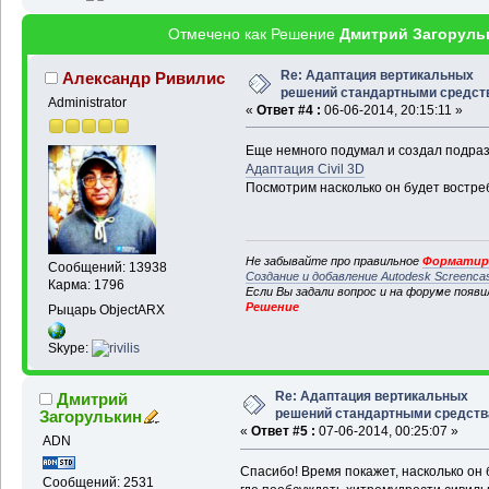
Отмечено как Решение
Дмитрий Загоруль
Re: Адаптация вертикальных
Александр Ривилис
решений стандартными средст
Administrator
«
Ответ #4 :
06-06-2014, 20:15:11 »
Еще немного подумал и создал подра
Адаптация Civil 3D
Посмотрим насколько он будет востр
Не забывайте про правильное
Форматиро
Сообщений: 13938
Создание и добавление Autodesk Screenca
Карма: 1796
Если Вы задали вопрос и на форуме появ
Решение
Рыцарь ObjectARX
Skype:
Re: Адаптация вертикальных
Дмитрий
решений стандартными средст
Загорулькин
«
Ответ #5 :
07-06-2014, 00:25:07 »
ADN
Спасибо! Время покажет, насколько он б
Сообщений: 2531