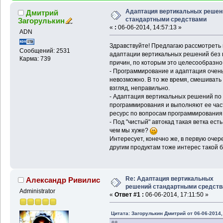
Адаптация вертикальных решен
Дмитрий
стандартными средствами
Загорулькин
«
:
06-06-2014, 14:57:13 »
ADN
Здравствуйте! Предлагаю рассмотреть
Сообщений: 2531
адаптации вертикальных решений без 
Карма: 739
причин, по которым это целесообразно
- Программирование и адаптация очень 
невозможно. В то же время, смешивать 
взгляд, неправильно.
- Адаптация вертикальных решений по
программирования и выполняют ее част
ресурс по вопросам программирования
- Под "чистый" автокад такая ветка есть
чем мы хуже?
Интересует, конечно же, в первую очеред
другим продуктам тоже интерес такой бу
Re: Адаптация вертикальных
Александр Ривилис
решений стандартными средст
Administrator
«
Ответ #1 :
06-06-2014, 17:11:50 »
Цитата: Загорулькин Дмитрий от 06-06-2014,