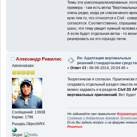
Темы эти узкоспециализированые, потер
примера - там есть ветка "Вертикальны
очень редко, когда уж совсем много вр
кучи тем то, что относится к Civil - со
согласятся. Соответственно, спрашива
шанс, что тему увидит нужный человек 
А если будет отдельная ветка - то мон
реагировать на это гораздо легче.
Re: Адаптация вертикальных
Александр Ривилис
решений стандартными средст
Administrator
«
Ответ #3 :
06-06-2014, 20:04:46 »
Теоретически я согласен. Практически 
создавать отдельный раздел смысла не 
можно задавать и в разделе
Civil 3D AP
вертикальных приложений
. Вот будет
Сообщений: 13938
Не забывайте про правильное
Форматиро
Карма: 1796
Создание и добавление Autodesk Screencas
Если Вы задали вопрос и на форуме появи
Рыцарь ObjectARX
Решение
Skype: