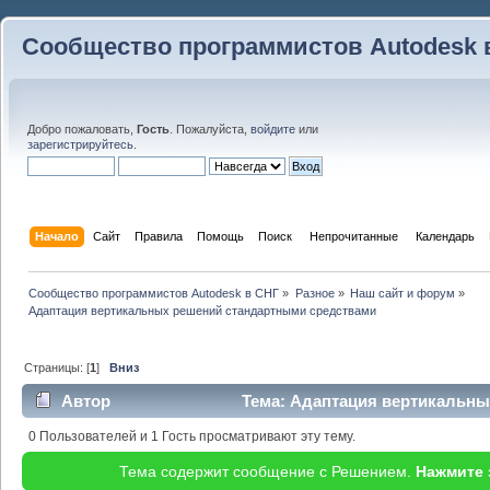
Сообщество программистов Autodesk 
Добро пожаловать,
Гость
. Пожалуйста,
войдите
или
зарегистрируйтесь
.
Начало
Сайт
Правила
Помощь
Поиск
 Непрочитанные 
Календарь
Сообщество программистов Autodesk в СНГ
»
Разное
»
Наш сайт и форум
»
Адаптация вертикальных решений стандартными средствами
Страницы: [
1
]
Вниз
Автор
Тема: Адаптация вертикальны
(Прочитано 23032 раз)
0 Пользователей и 1 Гость просматривают эту тему.
Тема содержит сообщение с Решением.
Нажмите 