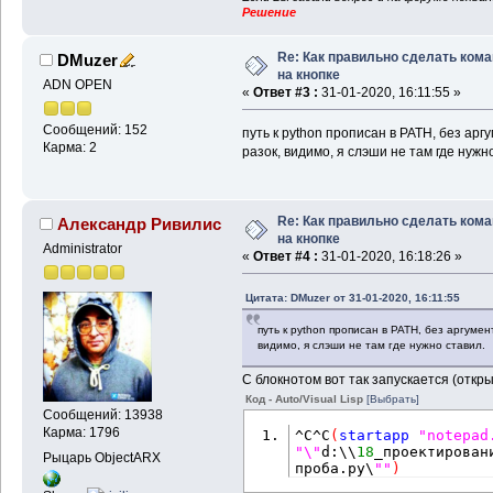
Решение
Re: Как правильно сделать ком
DMuzer
на кнопке
ADN OPEN
«
Ответ #3 :
31-01-2020, 16:11:55 »
Сообщений: 152
путь к python прописан в PATH, без ар
Карма: 2
разок, видимо, я слэши не там где нужн
Re: Как правильно сделать ком
Александр Ривилис
на кнопке
Administrator
«
Ответ #4 :
31-01-2020, 16:18:26 »
Цитата: DMuzer от 31-01-2020, 16:11:55
путь к python прописан в PATH, без аргумен
видимо, я слэши не там где нужно ставил.
С блокнотом вот так запускается (откр
Код - Auto/Visual Lisp
[Выбрать]
Сообщений: 13938
Карма: 1796
^C^C
(
startapp
"notepad
"\"
d:\\
18
_проектирован
Рыцарь ObjectARX
проба.py\
""
)