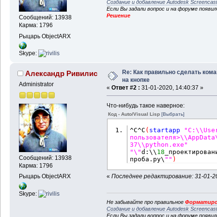
Создание и добавление Autodesk Screencas
Если Вы задали вопрос и на форуме появи
Решение
Сообщений: 13938
Карма: 1796
Рыцарь ObjectARX
Skype:
Re: Как правильно сделать ком
Александр Ривилис
на кнопке
Administrator
«
Ответ #2 :
31-01-2020, 14:40:37 »
Что-нибудь такое наверное:
Код - Auto/Visual Lisp
[Выбрать]
^C^C
(
startapp
"C:\\User
пользователя>\\AppData
37\\python.exe"
"\"
d:\\
18
_проектирован
Сообщений: 13938
проба.py\
""
)
Карма: 1796
«
Последнее редактирование: 31-01-20
Рыцарь ObjectARX
Skype:
Не забывайте про правильное
Форматиро
Создание и добавление Autodesk Screencas
Если Вы задали вопрос и на форуме появи