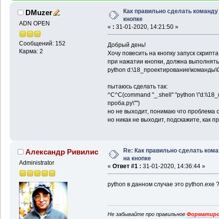
Как правильно сделать команду
DMuzer
кнопке
ADN OPEN
«
:
31-01-2020, 14:21:50 »
Сообщений: 152
Добрый день!
Карма: 2
Хочу повесить на кнопку запуск скрипта
при нажатии кнопки, должна выполнять
python d:\18_проектирование\команды\0
пытаюсь сделать так:
^C^C(command "_.shell" "python \"d:\\1
проба.py\"")
но не выходит, понимаю что проблема 
но никак не выходит, подскажите, как 
Re: Как правильно сделать ком
Александр Ривилис
на кнопке
Administrator
«
Ответ #1 :
31-01-2020, 14:36:44 »
python в данном случае это python.exe ?
Не забывайте про правильное
Форматиро