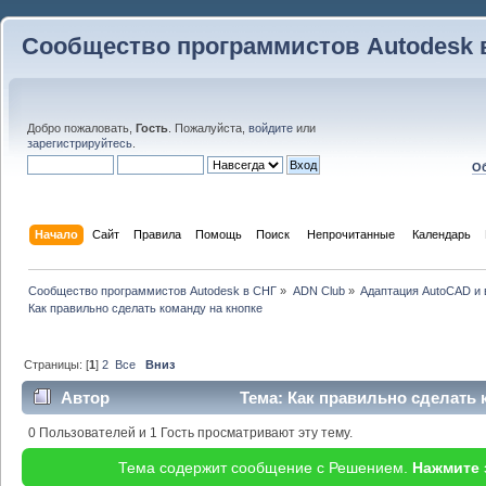
Сообщество программистов Autodesk 
Добро пожаловать,
Гость
. Пожалуйста,
войдите
или
зарегистрируйтесь
.
Об
Начало
Сайт
Правила
Помощь
Поиск
 Непрочитанные 
Календарь
Сообщество программистов Autodesk в СНГ
»
ADN Club
»
Адаптация AutoCAD и
Как правильно сделать команду на кнопке
Страницы: [
1
]
2
Все
Вниз
Автор
Тема: Как правильно сделать 
раз)
0 Пользователей и 1 Гость просматривают эту тему.
Тема содержит сообщение с Решением.
Нажмите 