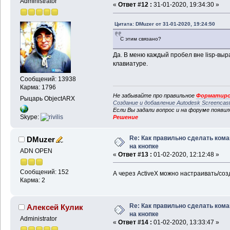
Administrator
«
Ответ #12 :
31-01-2020, 19:34:30 »
Цитата: DMuzer от 31-01-2020, 19:24:50
С этим связано?
Да. В меню каждый пробел вне lisp-выра
клавиатуре.
Сообщений: 13938
Карма: 1796
Не забывайте про правильное
Форматиро
Рыцарь ObjectARX
Создание и добавление Autodesk Screencas
Если Вы задали вопрос и на форуме появи
Skype:
Решение
Re: Как правильно сделать ком
DMuzer
на кнопке
ADN OPEN
«
Ответ #13 :
01-02-2020, 12:12:48 »
Сообщений: 152
А через ActiveX можно настраивать/со
Карма: 2
Re: Как правильно сделать ком
Алексей Кулик
на кнопке
Administrator
«
Ответ #14 :
01-02-2020, 13:33:47 »