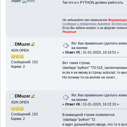
Skype:
Так что и с PYTHON должно работать.
Не забывайте про правильное
Форматиро
Создание и добавление Autodesk Screencas
Если Вы задали вопрос и на форуме появи
Решение
Re: Как правильно сделать ком
DMuzer
на кнопке
ADN OPEN
«
Ответ #5 :
31-01-2020, 16:18:51 »
Сообщений: 152
Вот такая строка
Карма: 2
(startapp "python" "\"D:\\18_проектирова
если я ее ввожу в строку autocad, то в
Но почему то на кнопке не хочет...
Re: Как правильно сделать ком
DMuzer
на кнопке
ADN OPEN
«
Ответ #6 :
31-01-2020, 16:22:33 »
Сообщений: 152
В командной строке появляется
Карма: 2
(startapp "python" "D:
и ждет дальнейшего ввода, что то я кос