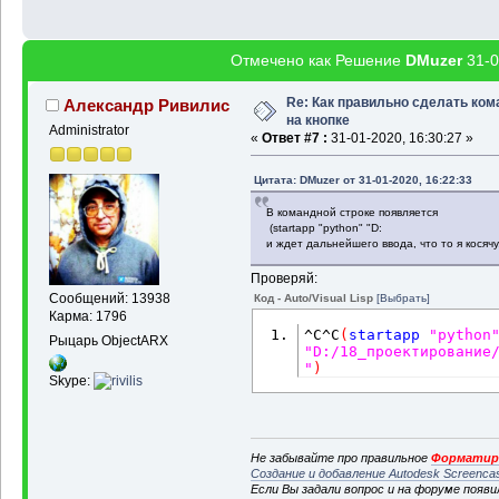
Отмечено как Решение
DMuzer
31-0
Re: Как правильно сделать ком
Александр Ривилис
на кнопке
Administrator
«
Ответ #7 :
31-01-2020, 16:30:27 »
Цитата: DMuzer от 31-01-2020, 16:22:33
В командной строке появляется
(startapp "python" "D:
и ждет дальнейшего ввода, что то я косячу
Проверяй:
Сообщений: 13938
Код - Auto/Visual Lisp
[Выбрать]
Карма: 1796
^C^C
(
startapp
"python
Рыцарь ObjectARX
"D:/18_проектирование
"
)
Skype:
Не забывайте про правильное
Форматиро
Создание и добавление Autodesk Screenca
Если Вы задали вопрос и на форуме появ