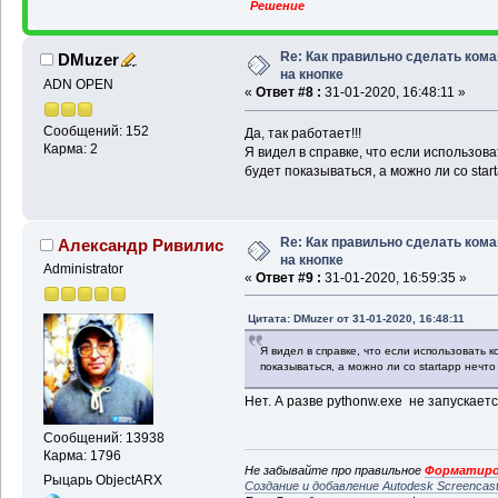
Решение
Re: Как правильно сделать ком
DMuzer
на кнопке
ADN OPEN
«
Ответ #8 :
31-01-2020, 16:48:11 »
Сообщений: 152
Да, так работает!!!
Карма: 2
Я видел в справке, что если использова
будет показываться, а можно ли со sta
Re: Как правильно сделать ком
Александр Ривилис
на кнопке
Administrator
«
Ответ #9 :
31-01-2020, 16:59:35 »
Цитата: DMuzer от 31-01-2020, 16:48:11
Я видел в справке, что если использовать к
показываться, а можно ли со startapp нечт
Нет. А разве pythonw.exe не запускаетс
Сообщений: 13938
Карма: 1796
Не забывайте про правильное
Форматиро
Рыцарь ObjectARX
Создание и добавление Autodesk Screencas