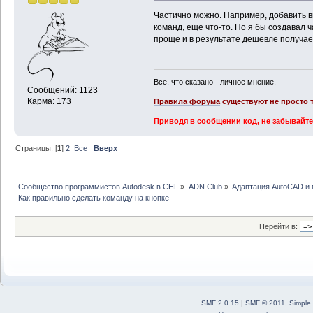
Частично можно. Например, добавить 
команд, еще что-то. Но я бы создавал 
проще и в результате дешевле получае
Все, что сказано - личное мнение.
Сообщений: 1123
Карма: 173
Правила форума
существуют не просто т
Приводя в сообщении код, не забывайте
Страницы: [
1
]
2
Все
Вверх
Сообщество программистов Autodesk в СНГ
»
ADN Club
»
Адаптация AutoCAD и
Как правильно сделать команду на кнопке
Перейти в:
SMF 2.0.15
|
SMF © 2011
,
Simple