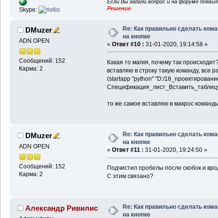
Если Вы задали вопрос и на форуме появи
Решение
Skype:
Re: Как правильно сделать ком
DMuzer
на кнопке
ADN OPEN
«
Ответ #10 :
31-01-2020, 19:14:58 »
Сообщений: 152
Какая то магия, почему так происходит
Карма: 2
вставляю в строку такую команду, все р
(startapp "python" "D:/18_проектирован
Спецификация_лист_Вставить_таблицу
то же самое вставляю в макрос команды,
Re: Как правильно сделать ком
DMuzer
на кнопке
ADN OPEN
«
Ответ #11 :
31-01-2020, 19:24:50 »
Сообщений: 152
Подчистил пробелы после скобок и врод
Карма: 2
С этим связано?
Re: Как правильно сделать ком
Александр Ривилис
на кнопке