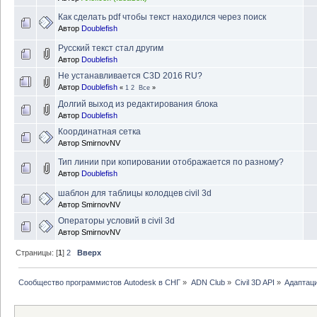
Как сделать pdf чтобы текст находился через поиск
Автор
Doublefish
Русский текст стал другим
Автор
Doublefish
Не устанавливается C3D 2016 RU?
Автор
Doublefish
«
1
2
Все
»
Долгий выход из редактирования блока
Автор
Doublefish
Координатная сетка
Автор
SmirnovNV
Тип линии при копировании отображается по разному?
Автор
Doublefish
шаблон для таблицы колодцев civil 3d
Автор
SmirnovNV
Операторы условий в civil 3d
Автор
SmirnovNV
Страницы: [
1
]
2
Вверх
Сообщество программистов Autodesk в СНГ
»
ADN Club
»
Civil 3D API
»
Адаптаци