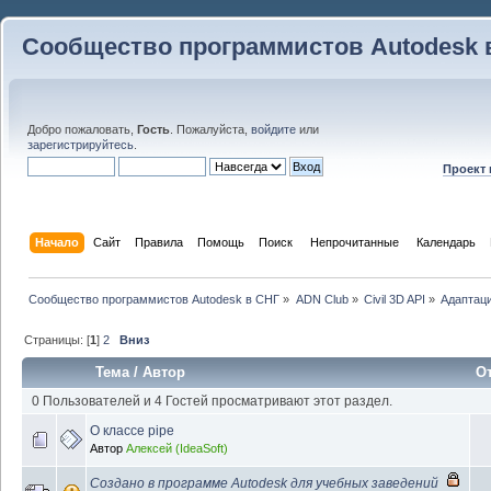
Сообщество программистов Autodesk 
Добро пожаловать,
Гость
. Пожалуйста,
войдите
или
зарегистрируйтесь
.
Проект
Начало
Сайт
Правила
Помощь
Поиск
 Непрочитанные 
Календарь
Сообщество программистов Autodesk в СНГ
»
ADN Club
»
Civil 3D API
»
Адаптаци
Страницы: [
1
]
2
Вниз
Тема
/
Автор
О
0 Пользователей и 4 Гостей просматривают этот раздел.
О классе pipe
Автор
Алексей (IdeaSoft)
Создано в программе Autodesk для учебных заведений