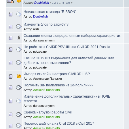
Автор
Doublefish
«
1
2
3
...
6
Все
»
Неизвестная команда "RIBBON"
Автор
Doublefish
Изменить блок по атрибуту
Автор
alsh
Создание кнопки с определенным набором характеристик
Автор
durasovartyom
Не работают Civil3DPSVUtils на Civil 3D 2021 Russia
Автор
polzovatel
Civil 3d 2019 rus Выражения для областей данных. Как
добавить новое выражение?
Автор
polzovatel
Импорт стилей и настроек CIVIL3D LISP
Автор
Александр Панькин
Получить 3d- полилинию из 2d-полилинии
Автор
Алексей (IdeaSoft)
Извлечение дополнительных характеристик в ПОЛЕ
Мтекста
Автор
durasovartyom
Оценка нагрузки работы Civil
Автор
Алексей (IdeaSoft)
Перенос шаблона из Civil 2018 в Civil 2017
Автор
Алексей (IdeaSoft)