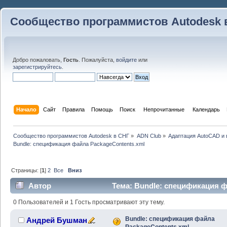
Сообщество программистов Autodesk 
Добро пожаловать,
Гость
. Пожалуйста,
войдите
или
зарегистрируйтесь
.
Начало
Сайт
Правила
Помощь
Поиск
 Непрочитанные 
Календарь
Сообщество программистов Autodesk в СНГ
»
ADN Club
»
Адаптация AutoCAD и
Bundle: спецификация файла PackageContents.xml
Страницы: [
1
]
2
Все
Вниз
Автор
Тема: Bundle: спецификация ф
99927 раз)
0 Пользователей и 1 Гость просматривают эту тему.
Bundle: спецификация файла
Андрей Бушман
PackageContents.xml