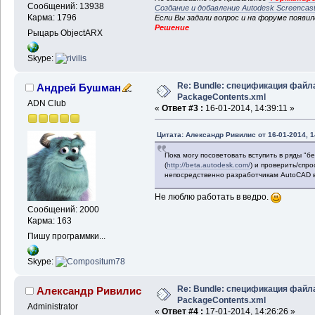
Сообщений: 13938
Создание и добавление Autodesk Screencas
Карма: 1796
Если Вы задали вопрос и на форуме появи
Решение
Рыцарь ObjectARX
Skype:
Re: Bundle: спецификация файл
Андрей Бушман
PackageContents.xml
ADN Club
«
Ответ #3 :
16-01-2014, 14:39:11 »
Цитата: Александр Ривилис от 16-01-2014, 1
Пока могу посоветовать вступить в ряды "
(
http://beta.autodesk.com/
) и проверить/спр
непосредственно разработчикам AutoCAD в
Не люблю работать в ведро.
Сообщений: 2000
Карма: 163
Пишу программки...
Skype:
Re: Bundle: спецификация файл
Александр Ривилис
PackageContents.xml
Administrator
«
Ответ #4 :
17-01-2014, 14:26:26 »