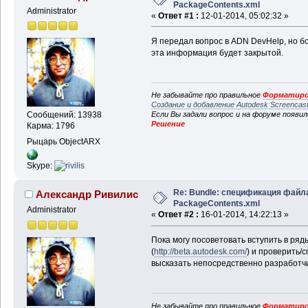
PackageContents.xml
Administrator
«
Ответ #1 :
12-01-2014, 05:02:32 »
Я передал вопрос в ADN DevHelp, но б
эта информация будет закрытой.
Не забывайте про правильное
Форматиро
Создание и добавление Autodesk Screencas
Если Вы задали вопрос и на форуме появи
Сообщений: 13938
Решение
Карма: 1796
Рыцарь ObjectARX
Skype:
Re: Bundle: спецификация файл
Александр Ривилис
PackageContents.xml
Administrator
«
Ответ #2 :
16-01-2014, 14:22:13 »
Пока могу посоветовать вступить в ря
(
http://beta.autodesk.com/
) и проверить/
высказать непосредственно разработчи
Не забывайте про правильное
Форматиро