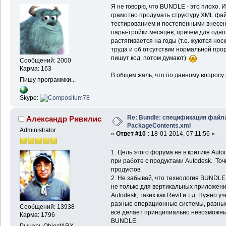
Я не говорю, что BUNDLE - это плохо. 
грамотно продумать структуру XML фай
тестированием и постепенными внесен
пары-тройки месяцев, причём для одного
растягивается на годы (т.е. жуются нос
труда и об отсутствии нормальной про
пишут код, потом думают).
Сообщений: 2000
Карма: 163
В общем жаль, что по данному вопросу 
Пишу программки...
Skype:
Re: Bundle: спецификация файл
Александр Ривилис
PackageContents.xml
Administrator
«
Ответ #10 :
18-01-2014, 07:11:56 »
1. Цель этого форума не в критике Aut
при работе с продуктами Autodesk. Точ
продуктов.
2. Не забывай, что технология BUNDLE
не только для вертикальных приложени
Autodesk, таких как Revit и т.д. Нужно
разные операционные системы, разные 
Сообщений: 13938
всё делает принципиально невозможным
Карма: 1796
BUNDLE.
Рыцарь ObjectARX