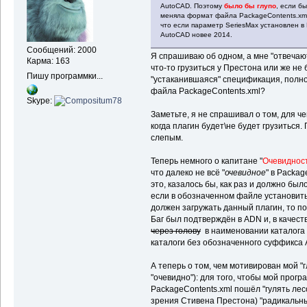
AutoCAD. Поэтому
было бы глупо
, если б
меняла формат файла PackageContents.xml
что если параметр SeriesMax установлен в 
AutoCAD новее 2014.
Сообщений: 2000
Я спрашиваю об одном, а мне "отвечают"
Карма: 163
что-то грузиться у Престона или же не 
Пишу программки...
"устаканившаяся" спецификация, полн
файла PackageContents.xml?
Skype:
Заметьте, я не спрашивал о том, для че
когда плагин будет\не будет грузиться.
слепым.
Теперь немного о капитане "
Очевиднос
что далеко не всё "
очевидное
" в Packag
это, казалось бы, как раз и должно был
если в обозначенном файле установить
должен загружать данный плагин, то по
Баг был подтверждён в ADN и, в качес
через голову
в наименовании каталога пл
каталоги без обозначенного суффикса 
А теперь о том, чем мотивирован мой "
"очевидно"): для того, чтобы мой про
PackageContents.xml пошёл "гулять лесо
зрения Стивена Престона) "радикальн