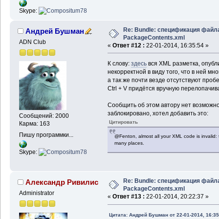
Skype:
Re: Bundle: спецификация файл
Андрей Бушман
PackageContents.xml
ADN Club
«
Ответ #12 :
22-01-2014, 16:35:54 »
К слову:
здесь
вся XML разметка, опубл
некорректной в виду того, что в ней мн
а так же почти везде отсутствуют пробе
Ctrl + V придётся вручную перелопачив
Сообщить об этом автору нет возможно
заблокировано, хотел добавить это:
Сообщений: 2000
Цитировать
Карма: 163
Пишу программки...
@Fenton, almost all your XML code is invalid:
many places.
Skype:
Re: Bundle: спецификация файл
Александр Ривилис
PackageContents.xml
Administrator
«
Ответ #13 :
22-01-2014, 20:22:37 »
Цитата: Андрей Бушман от 22-01-2014, 16:35