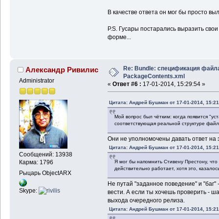
В качестве ответа он мог бы просто в
P.S. Гусары постарались выразить свои
форме...
Re: Bundle: спецификация файл
Александр Ривилис
PackageContents.xml
Administrator
«
Ответ #6 :
17-01-2014, 15:29:54 »
Цитата: Андрей Бушман от 17-01-2014, 15:21
Мой вопрос был чётким: когда появится "у
соответствующая реальной структуре файл
Они не уполномочены давать ответ на э
Цитата: Андрей Бушман от 17-01-2014, 15:21
Сообщений: 13938
Я мог бы напомнить Стивену Престону, что 
Карма: 1796
действительно работает, хотя это, казалось
Рыцарь ObjectARX
Не путай "заданное поведение" и "баг" 
Skype:
вести. А если ты хочешь проверить - ш
выхода очередного релиза.
Цитата: Андрей Бушман от 17-01-2014, 15:21