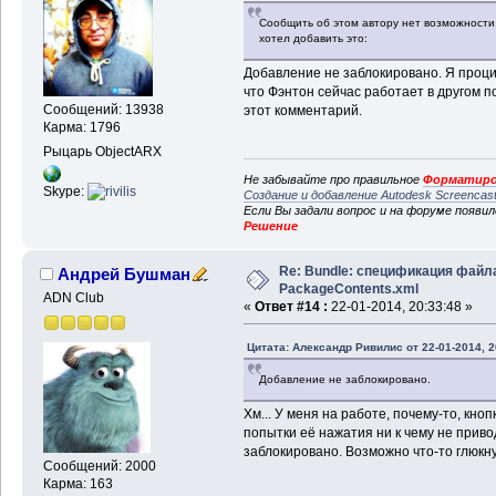
Сообщить об этом автору нет возможности,
хотел добавить это:
Добавление не заблокировано. Я проци
что Фэнтон сейчас работает в другом п
Сообщений: 13938
этот комментарий.
Карма: 1796
Рыцарь ObjectARX
Не забывайте про правильное
Форматиро
Skype:
Создание и добавление Autodesk Screencas
Если Вы задали вопрос и на форуме появи
Решение
Re: Bundle: спецификация файл
Андрей Бушман
PackageContents.xml
ADN Club
«
Ответ #14 :
22-01-2014, 20:33:48 »
Цитата: Александр Ривилис от 22-01-2014, 2
Добавление не заблокировано.
Хм... У меня на работе, почему-то, кноп
попытки её нажатия ни к чему не приво
заблокировано. Возможно что-то глюкну
Сообщений: 2000
Карма: 163