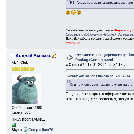
P.S. Гусары постарались выразить свои эм
Не забывайте про правильное
Форматиро
Создание и добавление Autodesk Screencas
Если Вы задали вопрос и на форуме появи
Решение
Re: Bundle: спецификация файл
Андрей Бушман
PackageContents.xml
ADN Club
«
Ответ #7 :
17-01-2014, 15:34:18 »
Цитата: Александр Ривилис от 17-01-2014, 1
Они не уполномочены давать ответ на этот
Тогда вопрос закрыт, а оформление пл
остаётся нецелесообразным, раз уж "во
Сообщений: 2000
Карма: 163
Пишу программки...
Skype: