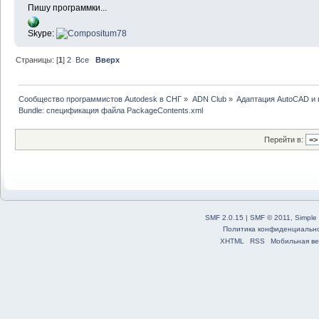
Пишу программки...
Skype:
Страницы: [
1
]
2
Все
Вверх
Сообщество программистов Autodesk в СНГ
»
ADN Club
»
Адаптация AutoCAD и
Bundle: спецификация файла PackageContents.xml
Перейти в:
SMF 2.0.15
|
SMF © 2011
,
Simple
Политика конфиденциальн
XHTML
RSS
Мобильная ве