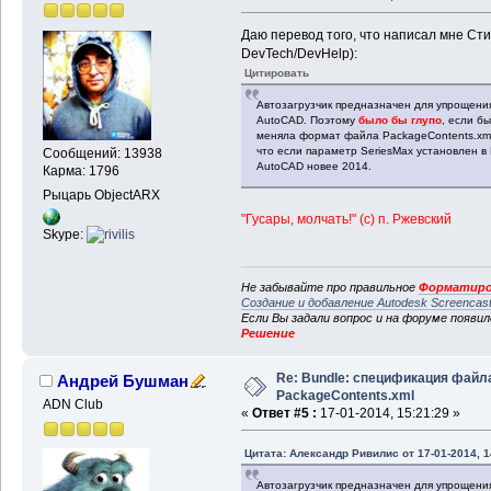
Даю перевод того, что написал мне Ст
DevTech/DevHelp):
Цитировать
Автозагрузчик предназначен для упрощения
AutoCAD. Поэтому
было бы глупо
, если б
меняла формат файла PackageContents.xml
что если параметр SeriesMax установлен в 
Сообщений: 13938
AutoCAD новее 2014.
Карма: 1796
Рыцарь ObjectARX
"Гусары, молчать!" (c) п. Ржевский
Skype:
Не забывайте про правильное
Форматиро
Создание и добавление Autodesk Screencas
Если Вы задали вопрос и на форуме появи
Решение
Re: Bundle: спецификация файл
Андрей Бушман
PackageContents.xml
ADN Club
«
Ответ #5 :
17-01-2014, 15:21:29 »
Цитата: Александр Ривилис от 17-01-2014, 1
Автозагрузчик предназначен для упрощения