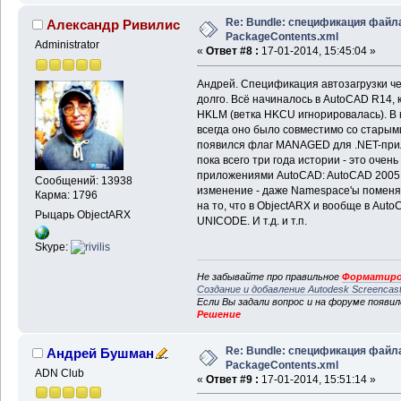
Re: Bundle: спецификация файл
Александр Ривилис
PackageContents.xml
Administrator
«
Ответ #8 :
17-01-2014, 15:45:04 »
Андрей. Спецификация автозагрузки че
долго. Всё начиналось в AutoCAD R14, 
HKLM (ветка HKCU игнорировалась). В 
всегда оно было совместимо со стары
появился флаг MANAGED для .NET-прило
пока всего три года истории - это очен
приложениями AutoCAD: AutoCAD 2005 -
Сообщений: 13938
изменение - даже Namespace'ы поменял
Карма: 1796
на то, что в ObjectARX и вообще в Auto
Рыцарь ObjectARX
UNICODE. И т.д. и т.п.
Skype:
Не забывайте про правильное
Форматиро
Создание и добавление Autodesk Screencas
Если Вы задали вопрос и на форуме появи
Решение
Re: Bundle: спецификация файл
Андрей Бушман
PackageContents.xml
ADN Club
«
Ответ #9 :
17-01-2014, 15:51:14 »