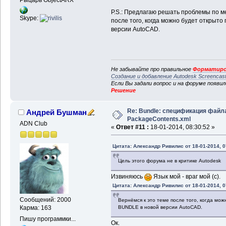
P.S.: Предлагаю решать проблемы по м
Skype:
после того, когда можно будет открыт
версии AutoCAD.
Не забывайте про правильное
Форматиро
Создание и добавление Autodesk Screencas
Если Вы задали вопрос и на форуме появи
Решение
Re: Bundle: спецификация файл
Андрей Бушман
PackageContents.xml
ADN Club
«
Ответ #11 :
18-01-2014, 08:30:52 »
Цитата: Александр Ривилис от 18-01-2014, 0
Цель этого форума не в критике Autodesk
Извиняюсь
Язык мой - враг мой (с).
Цитата: Александр Ривилис от 18-01-2014, 0
Сообщений: 2000
Вернёмся к это теме после того, когда мо
BUNDLE в новой версии AutoCAD.
Карма: 163
Пишу программки...
Ок.