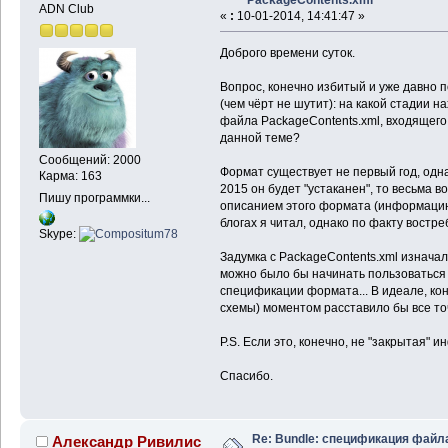
ADN Club
«
:
10-01-2014, 14:41:47 »
Доброго времени суток.
Вопрос, конечно избитый и уже давно п
(чем чёрт не шутит): на какой стадии
файла PackageContents.xml, входящего
данной теме?
Сообщений: 2000
Формат существует не первый год, одна
Карма: 163
2015 он будет "устаканен", то весьма
Пишу программки...
описанием этого формата (информацию
блогах я читал, однако по факту востр
Skype:
Задумка с PackageContents.xml изначал
можно было бы начинать пользоваться 
спецификации формата... В идеале, к
схемы) моментом расставило бы все точк
P.S. Если это, конечно, не "закрытая"
Спасибо.
Re: Bundle: спецификация файл
Александр Ривилис