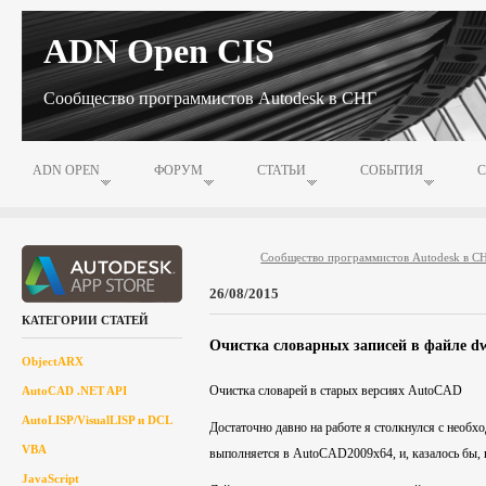
ADN Open CIS
Сообщество программистов Autodesk в СНГ
ADN OPEN
ФОРУМ
СТАТЬИ
СОБЫТИЯ
Сообщество программистов Autodesk в С
26/08/2015
КАТЕГОРИИ СТАТЕЙ
Очистка словарных записей в файле d
ObjectARX
Очистка словарей в старых версиях AutoCAD
AutoCAD .NET API
AutoLISP/VisualLISP и DCL
Достаточно давно на работе я столкнулся с необх
VBA
выполняется в AutoCAD2009x64, и, казалось бы, 
JavaScript