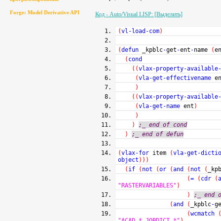
Forge: Model Derivative API
Код - Auto/Visual LISP: [Выделить]
(
vl-load-com
)
(
defun
_kpblc
-
get
-
ent
-
name
(
e
(
cond
(
(
vlax-property-available
(
vla-get-effectivename
en
)
(
(
vlax-property-available
(
vla-get-name
ent
)
)
)
;_ end of cond
)
;_ end of defun
(
vlax-for
item
(
vla-get-dicti
object
)
)
)
(
if
(
not
(
or
(
and
(
not
(
_kp
(
=
(
cdr
(
"RASTERVARIABLES"
)
)
;_ end 
(
and
(
_kpblc
-
g
(
wcmatch
"ACAD_*,JOBDICT_*"
)