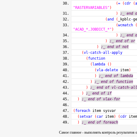
(
=
(
cdr
(
"RASTERVARIABLES"
)
)
;_ end 
(
and
(
_kpblc
-
g
(
wcmatch
"ACAD_*,JOBDICT_*"
)
)
;_ end 
)
;_ end of or
)
;_ end of not
(
vl-catch-all-apply
(
function
(
lambda
(
)
(
vla-delete
item
)
)
;_ end of lambda
)
;_ end of function
)
;_ end of vl-catch-al
)
;_ end of if
)
;_ end of vlax-for
(
foreach
item sysvar
(
setvar
(
car
item
)
(
cdr
ite
)
;_ end of foreach
Самое главное - выполнять контроль результатов о