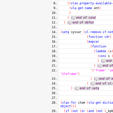
(
(
vlax-property-available
(
vla-get-name
ent
)
)
)
;_ end of cond
)
;_ end of defun
(
setq
sysvar
(
vl-remove-if-no
(
function
cdr
)
(
mapcar
(
function
(
lambda
(
x
(
cons
x
)
;_ end
)
;_ end o
'
(
"frame"
"i
"oleframe"
)
)
;_ end of 
)
;_ end of vl
)
;_ end of setq
(
vlax-for
item
(
vla-get-dicti
object
)
)
)
(
if
(
not
(
or
(
and
(
not
(
_kp