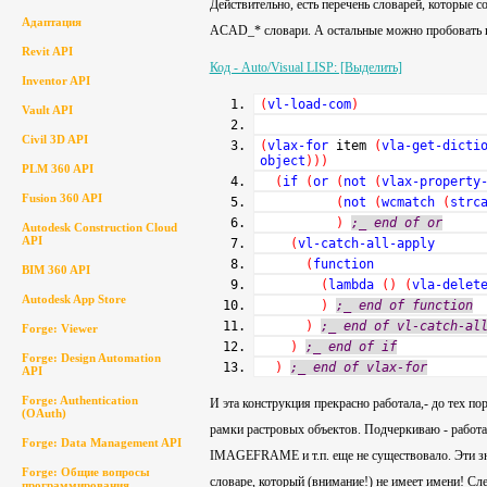
Действительно, есть перечень словарей, которые 
Адаптация
ACAD_* словари. А остальные можно пробовать п
Revit API
Код - Auto/Visual LISP: [Выделить]
Inventor API
(
vl-load-com
)
Vault API
Civil 3D API
(
vlax-for
item
(
vla-get-dicti
object
)
)
)
PLM 360 API
(
if
(
or
(
not
(
vlax-property
Fusion 360 API
(
not
(
wcmatch
(
strc
)
;_ end of or
Autodesk Construction Cloud
API
(
vl-catch-all-apply
(
function
BIM 360 API
(
lambda
(
)
(
vla-delet
Autodesk App Store
)
;_ end of function
)
;_ end of vl-catch-al
Forge: Viewer
)
;_ end of if
Forge: Design Automation
)
;_ end of vlax-for
API
Forge: Authentication
И эта конструкция прекрасно работала,- до тех 
(OAuth)
рамки растровых объектов. Подчеркиваю - работ
Forge: Data Management API
IMAGEFRAME и т.п. еще не существовало. Эти зн
Forge: Общие вопросы
словаре, который (внимание!) не имеет имени! Сле
программирования