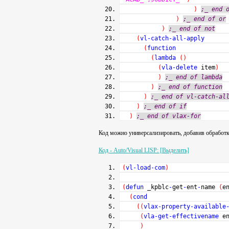
)
;_ end 
)
;_ end of or
)
;_ end of not
(
vl-catch-all-apply
(
function
(
lambda
(
)
(
vla-delete
item
)
)
;_ end of lambda
)
;_ end of function
)
;_ end of vl-catch-al
)
;_ end of if
)
;_ end of vlax-for
Код можно универсализировать, добавив обрабо
Код - Auto/Visual LISP: [Выделить]
(
vl-load-com
)
(
defun
_kpblc
-
get
-
ent
-
name
(
e
(
cond
(
(
vlax-property-available
(
vla-get-effectivename
en
)