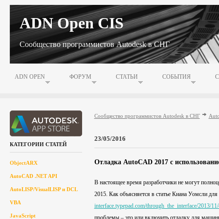
ADN Open CIS
Сообщество программистов Autodesk в СНГ
ADN OPEN
ФОРУМ
СТАТЬИ
СОБЫТИЯ
Сообщество программистов Autodesk в СНГ
Aut
23/05/2016
КАТЕГОРИИ СТАТЕЙ
Отладка AutoCAD 2017 с использованием
ObjectARX
AutoCAD .NET API
В настоящее время разработчики не могут полно
AutoLISP/VisualLISP и DCL
2015. Как объясняется в статье Киана Уомсли дл
VBA
interface.typepad.com/through_the_interface/2013/11
JavaScript
проблемы – это или включить отладку для машинн