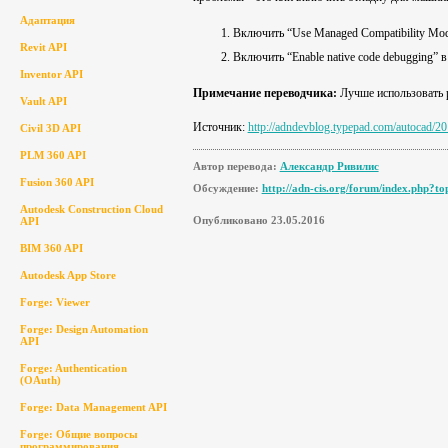
Адаптация
Включить “Use Managed Compatibility Mod
Revit API
Включить “Enable native code debugging” в
Inventor API
Примечание переводчика:
Лучше использовать 
Vault API
Источник:
http://adndevblog.typepad.com/autocad/2
Civil 3D API
PLM 360 API
Автор перевода:
Александр Ривилис
Fusion 360 API
Обсуждение:
http://adn-cis.org/forum/index.php?t
Autodesk Construction Cloud
Опубликовано 23.05.2016
API
BIM 360 API
Autodesk App Store
Forge: Viewer
Forge: Design Automation
API
Forge: Authentication
(OAuth)
Forge: Data Management API
Forge: Общие вопросы
программирования